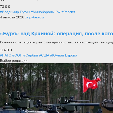
73
0
0
#Владимир Путин
#Минобороны РФ
#Россия
4 августа 2026
За рубежом
«Буря» над Краиной: операция, после кот
Военная операция хорватской армии, ставшая настоящим геноцид
114
0
0
#НАТО
#ООН
#Сербия
#США
#Южная Европа
Выбор редакции