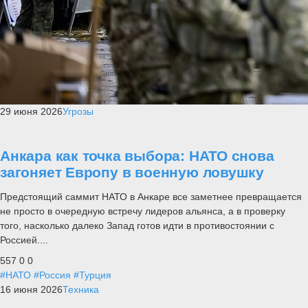
29 июня 2026
Угрозы
Анкара как точка выбора: НАТО снова
загоняет Европу в военную ловушку
Предстоящий саммит НАТО в Анкаре все заметнее превращается
не просто в очередную встречу лидеров альянса, а в проверку
того, насколько далеко Запад готов идти в противостоянии с
Россией....
557
0
0
#НАТО
#Россия
#Турция
16 июня 2026
Техника