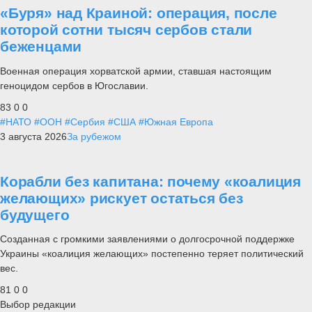
«Буря» над Краиной: операция, после
которой сотни тысяч сербов стали
беженцами
Военная операция хорватской армии, ставшая настоящим
геноцидом сербов в Югославии.
83
0
0
#НАТО
#ООН
#Сербия
#США
#Южная Европа
3 августа 2026
За рубежом
Корабли без капитана: почему «коалиция
желающих» рискует остаться без
будущего
Созданная с громкими заявлениями о долгосрочной поддержке
Украины «коалиция желающих» постепенно теряет политический
вес.
81
0
0
Выбор редакции