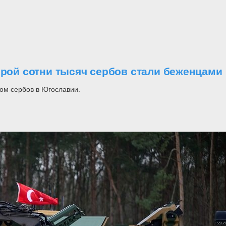
орой сотни тысяч сербов стали беженцами
ом сербов в Югославии.