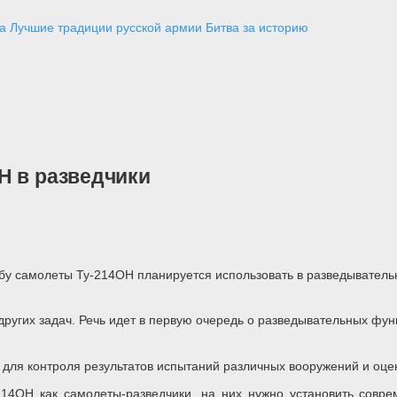
а
Лучшие традиции русской армии
Битва за историю
Н в разведчики
ебу самолеты Ту-214ОН планируется использовать в разведыватель
угих задач. Речь идет в первую очередь о разведывательных фун
я для контроля результатов испытаний различных вооружений и оц
-214ОН как самолеты-разведчики, на них нужно установить совр