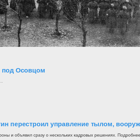
о под Осовцом
..
утин перестроил управление тылом, воор
роны и объявил сразу о нескольких кадровых решениях. Подробнее