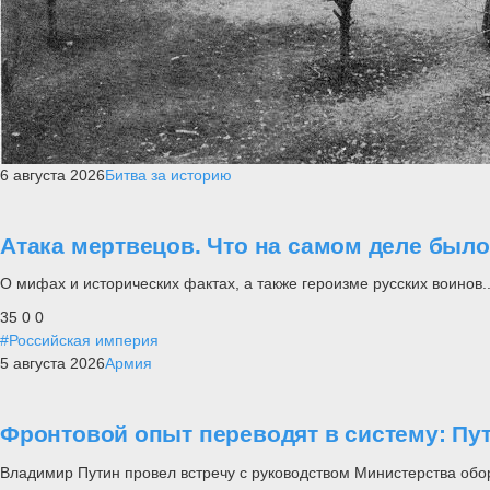
6 августа 2026
Битва за историю
Атака мертвецов. Что на самом деле был
О мифах и исторических фактах, а также героизме русских воинов..
35
0
0
#Российская империя
5 августа 2026
Армия
Фронтовой опыт переводят в систему: П
Владимир Путин провел встречу с руководством Министерства обо