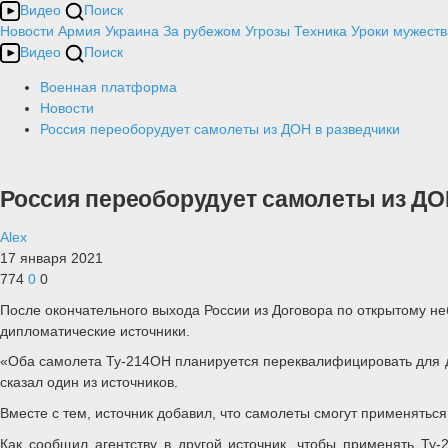
Видео
Поиск
Новости
Армия
Украина
За рубежом
Угрозы
Техника
Уроки мужеств
Видео
Поиск
Военная платформа
Новости
Россия переоборудует самолеты из ДОН в разведчики
Россия переоборудует самолеты из ДО
Alex
17 января 2021
774
0
0
После окончательного выхода России из Договора по открытому н
дипломатические источники.
«Оба самолета Ту-214ОН планируется переквалифицировать для др
сказал один из источников.
Вместе с тем, источник добавил, что самолеты смогут применятьс
Как сообщил агентству в другой источник, чтобы применять Ту