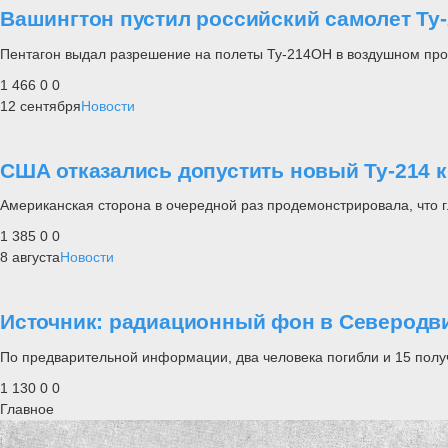
Вашингтон пустил российский самолет Ту
Пентагон выдал разрешение на полеты Ту-214ОН в воздушном пр
1 466
0
0
12 сентября
Новости
США отказались допустить новый Ту-214 
Американская сторона в очередной раз продемонстрировала, что г
1 385
0
0
8 августа
Новости
Источник: радиационный фон в Северодвин
По предварительной информации, два человека погибли и 15 получ
1 130
0
0
Главное