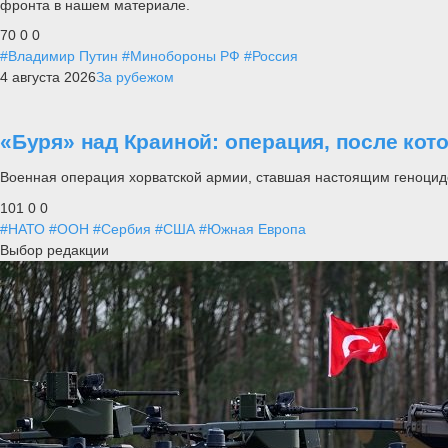
фронта в нашем материале.
70
0
0
#Владимир Путин
#Минобороны РФ
#Россия
4 августа 2026
За рубежом
«Буря» над Краиной: операция, после кот
Военная операция хорватской армии, ставшая настоящим геноцид
101
0
0
#НАТО
#ООН
#Сербия
#США
#Южная Европа
Выбор редакции