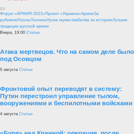
Форум «АРМИЯ-2023»
Проект «Украина»
Армия
За
рубежом
Угрозы
Техника
Уроки мужества
Битва за историю
Лучшие
традиции русской армии
Вчера, 19:00
Статьи
Атака мертвецов. Что на самом деле было
под Осовцом
5 августа
Статьи
Фронтовой опыт переводят в систему:
Путин перестроил управление тылом,
вооружениями и беспилотными войсками
4 августа
Статьи
«Буря» над Краиной: операция, после