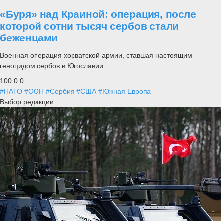
«Буря» над Краиной: операция, после
которой сотни тысяч сербов стали
беженцами
Военная операция хорватской армии, ставшая настоящим
геноцидом сербов в Югославии.
100
0
0
#НАТО
#ООН
#Сербия
#США
#Южная Европа
Выбор редакции