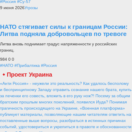
#Россия
#Су-57
9 июня 2026
Угрозы
НАТО стягивает силы к границам России:
Литва подняла добровольцев по тревоге
Литва вновь поднимает градус напряженности у российских
границ.
984
0
0
#НАТО
#Прибалтика
#Россия
Проект Украина
«Анти Россия» - неужели это реальность? Как удалось бесполому
и беспринципному Западу отравить сознание нашего брата, купить
за печенки его совесть, вложить в его руку нож?! Посему за общим
братским прошлым многих поколений, появился Иуда? Понимая
трагичность происходящего на Украине, «Военная платформа»
публикует материалы, позволяющие нашим читателям ответить на
поставленные выше вопросы, разобраться в истинных причинах
событий, удостовериться и укрепиться в правоте и обоснованности