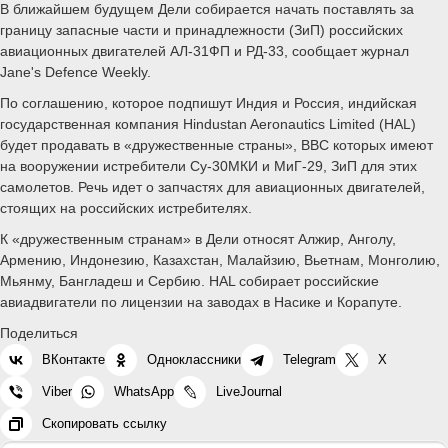
В ближайшем будущем Дели собирается начать поставлять за
границу запасные части и принадлежности (ЗиП) российских
авиационных двигателей АЛ-31ФП и РД-33, сообщает журнал
Jane's Defence Weekly.
По соглашению, которое подпишут Индия и Россия, индийская
государственная компания Hindustan Aeronautics Limited (HAL)
будет продавать в «дружественные страны», ВВС которых имеют
на вооружении истребители Су-30МКИ и МиГ-29, ЗиП для этих
самолетов. Речь идет о запчастях для авиационных двигателей,
стоящих на российских истребителях.
К «дружественным странам» в Дели относят Алжир, Анголу,
Армению, Индонезию, Казахстан, Малайзию, Вьетнам, Монголию,
Мьянму, Бангладеш и Сербию. HAL собирает российские
авиадвигатели по лицензии на заводах в Насике и Корапуте.
Поделиться
ВКонтакте
Одноклассники
Telegram
X
Viber
WhatsApp
LiveJournal
Скопировать ссылку