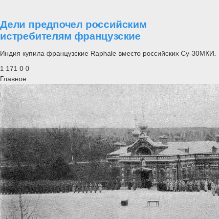
Дели предпочел российским
истребителям французские
Индия купила французские Raphale вместо российских Су-30МКИ.
1 171
0
0
Главное