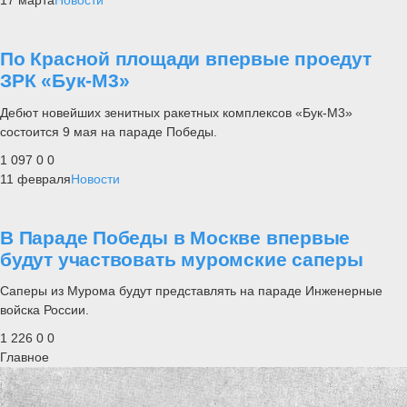
17 марта
Новости
По Красной площади впервые проедут
ЗРК «Бук-М3»
Дебют новейших зенитных ракетных комплексов «Бук-М3»
состоится 9 мая на параде Победы.
1 097
0
0
11 февраля
Новости
В Параде Победы в Москве впервые
будут участвовать муромские саперы
Саперы из Мурома будут представлять на параде Инженерные
войска России.
1 226
0
0
Главное