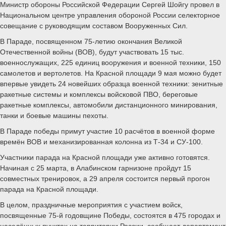
Министр обороны Российской Федерации Сергей Шойгу провел в
Национальном центре управления обороной России селекторное
совещание с руководящим составом Вооруженных Сил.
В Параде, посвященном 75-летию окончания Великой
Отечественной войны (ВОВ), будут участвовать 15 тыс.
военнослужащих, 225 единиц вооружения и военной техники, 150
самолетов и вертолетов. На Красной площади 9 мая можно будет
впервые увидеть 24 новейших образца военной техники: зенитные
ракетные системы и комплексы войсковой ПВО, береговые
ракетные комплексы, автомобили дистанционного минирования,
танки и боевые машины пехоты.
В Параде победы примут участие 10 расчётов в военной форме
времён ВОВ и механизированная колонна из Т-34 и СУ-100.
Участники парада на Красной площади уже активно готовятся.
Начиная с 25 марта, в Алабинском гарнизоне пройдут 15
совместных тренировок, а 29 апреля состоится первый прогон
парада на Красной площади.
В целом, праздничные мероприятия с участием войск,
посвященные 75-й годовщине Победы, состоятся в 475 городах и
населённых пунктах на территории России, сообщает департамент