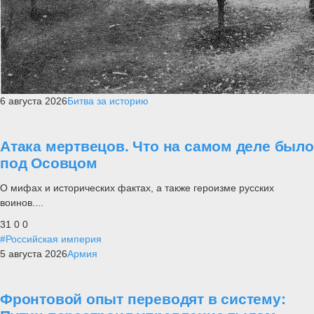
6 августа 2026
Битва за историю
Атака мертвецов. Что на самом деле было
под Осовцом
О мифах и исторических фактах, а также героизме русских
воинов....
31
0
0
#Российская империя
5 августа 2026
Армия
Фронтовой опыт переводят в систему: