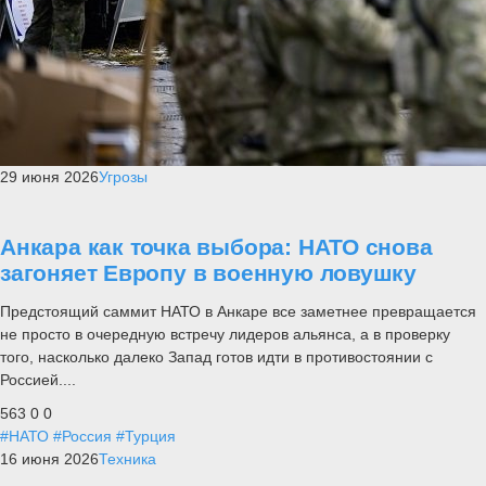
29 июня 2026
Угрозы
Анкара как точка выбора: НАТО снова
загоняет Европу в военную ловушку
Предстоящий саммит НАТО в Анкаре все заметнее превращается
не просто в очередную встречу лидеров альянса, а в проверку
того, насколько далеко Запад готов идти в противостоянии с
Россией....
563
0
0
#НАТО
#Россия
#Турция
16 июня 2026
Техника