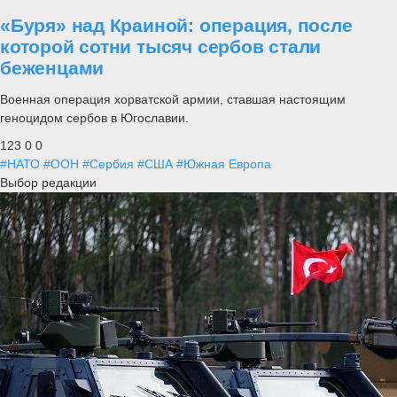
«Буря» над Краиной: операция, после
которой сотни тысяч сербов стали
беженцами
Военная операция хорватской армии, ставшая настоящим
геноцидом сербов в Югославии.
123
0
0
#НАТО
#ООН
#Сербия
#США
#Южная Европа
Выбор редакции