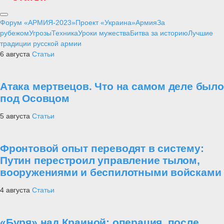
Форум «АРМИЯ-2023»
Проект «Украина»
Армия
За
рубежом
Угрозы
Техника
Уроки мужества
Битва за историю
Лучшие
традиции русской армии
6 августа
Статьи
Атака мертвецов. Что на самом деле было
под Осовцом
5 августа
Статьи
Фронтовой опыт переводят в систему:
Путин перестроил управление тылом,
вооружениями и беспилотными войсками
4 августа
Статьи
«Буря» над Краиной: операция, после