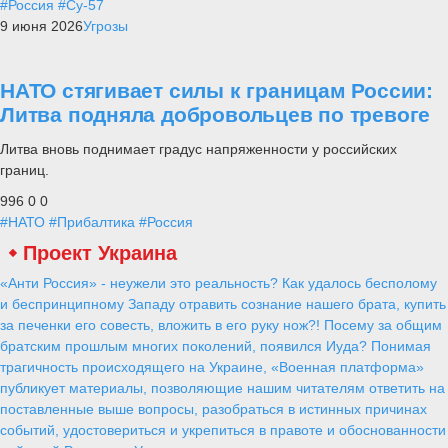
#Россия
#Су-57
9 июня 2026
Угрозы
НАТО стягивает силы к границам России:
Литва подняла добровольцев по тревоге
Литва вновь поднимает градус напряженности у российских
границ.
996
0
0
#НАТО
#Прибалтика
#Россия
Проект Украина
«Анти Россия» - неужели это реальность? Как удалось бесполому
и беспринципному Западу отравить сознание нашего брата, купить
за печенки его совесть, вложить в его руку нож?! Посему за общим
братским прошлым многих поколений, появился Иуда? Понимая
трагичность происходящего на Украине, «Военная платформа»
публикует материалы, позволяющие нашим читателям ответить на
поставленные выше вопросы, разобраться в истинных причинах
событий, удостовериться и укрепиться в правоте и обоснованности