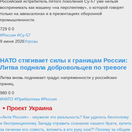
Российский истребитель пятого поколения Су-57 уже нельзя
воспринимать как машину «на перспективу», о которой говорят
только на авиасалонах и в презентациях оборонной
промышленности.
729
0
0
#Россия
#Су-57
9 июня 2026
Угрозы
НАТО стягивает силы к границам России:
Литва подняла добровольцев по тревоге
Литва вновь поднимает градус напряженности у российских
границ.
980
0
0
#НАТО
#Прибалтика
#Россия
Проект Украина
«Анти Россия» - неужели это реальность? Как удалось бесполому
и беспринципному Западу отравить сознание нашего брата, купить
за печенки его совесть, вложить в его руку нож?! Посему за общим