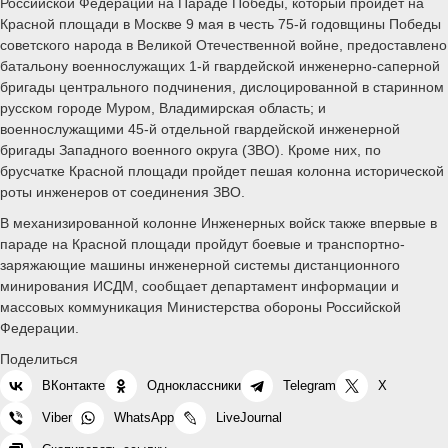
Российской Федерации на Параде Победы, который пройдет на
Красной площади в Москве 9 мая в честь 75-й годовщины Победы
советского народа в Великой Отечественной войне, предоставлено
батальону военнослужащих 1-й гвардейской инженерно-саперной
бригады центрального подчинения, дислоцированной в старинном
русском городе Муром, Владимирская область; и
военнослужащими 45-й отдельной гвардейской инженерной
бригады Западного военного округа (ЗВО). Кроме них, по
брусчатке Красной площади пройдет пешая колонна исторической
роты инженеров от соединения ЗВО.
В механизированной колонне Инженерных войск также впервые в
параде на Красной площади пройдут боевые и транспортно-
заряжающие машины инженерной системы дистанционного
минирования ИСДМ, сообщает департамент информации и
массовых коммуникация Министерства обороны Российской
Федерации.
Поделиться
ВКонтакте
Одноклассники
Telegram
X
Viber
WhatsApp
LiveJournal