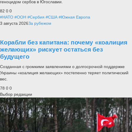
геноцидом сербов в Югославии.
82
0
0
#НАТО
#ООН
#Сербия
#США
#Южная Европа
3 августа 2026
За рубежом
Корабли без капитана: почему «коалиция
желающих» рискует остаться без
будущего
Созданная с громкими заявлениями о долгосрочной поддержке
Украины «коалиция желающих» постепенно теряет политический
вес.
78
0
0
Выбор редакции