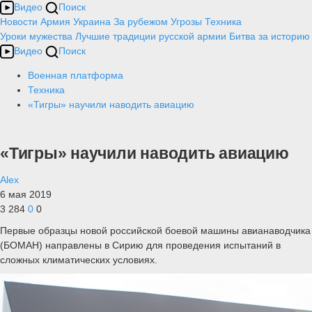
Видео
Поиск
Новости
Армия
Украина
За рубежом
Угрозы
Техника
Уроки мужества
Лучшие традиции русской армии
Битва за историю
Видео
Поиск
Военная платформа
Техника
«Тигры» научили наводить авиацию
«Тигры» научили наводить авиацию
Alex
6 мая 2019
3 284
0
0
Первые образцы новой российской боевой машины авианаводчика
(БОМАН) направлены в Сирию для проведения испытаний в
сложных климатических условиях.