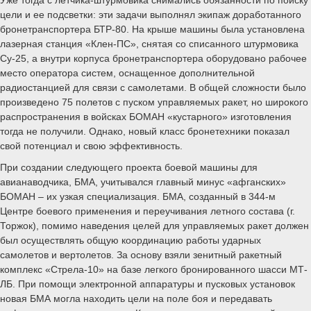
Уже тогда с летчика-штурмовика снимались обязанности по поиску
цели и ее подсветки: эти задачи выполнял экипаж доработанного
бронетранспортера БТР-80. На крыше машины была установлена
лазерная станция «Клен-ПС», снятая со списанного штурмовика
Су-25, а внутри корпуса бронетранспортера оборудовано рабочее
место оператора систем, оснащенное дополнительной
радиостанцией для связи с самолетами. В общей сложности было
произведено 75 полетов с пуском управляемых ракет, но широкого
распространения в войсках БОМАН «кустарного» изготовления
тогда не получили. Однако, новый класс бронетехники показал
свой потенциал и свою эффективность.
При создании следующего проекта боевой машины для
авианаводчика, БМА, учитывался главный минус «афганских»
БОМАН – их узкая специализация. БМА, созданный в 344-м
Центре боевого применения и переучивания летного состава (г.
Торжок), помимо наведения целей для управляемых ракет должен
был осуществлять общую координацию работы ударных
самолетов и вертолетов. За основу взяли зенитный ракетный
комплекс «Стрела-10» на базе легкого бронированного шасси МТ-
ЛБ. При помощи электронной аппаратуры и пусковых установок
новая БМА могла находить цели на поле боя и передавать