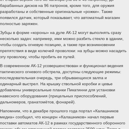
барабанных дисков на 96 патронов, кроме того, для оружия
разработаны и собственные оригинальные «рожки». Также
появился датчик, который показывает, что автоматный магазин
полностью заряжен.
Зубцы в форме «короны» на дуле АК-12 могут выполнять сразу
несколько задач: например, ими можно разбить стекло в здании,
чтобы создать огневую позицию, а также при возникновении
препятствия в виде колючей проволоки: на зубцы можно насадить
эту проволоку, чтобы пробить ее пулей.
В современном АК-12 усовершенствован и функционал ведения
тактического огневого обстрела, доступны следующие режимы:
последовательная очередь, три обрывающихся залпа и
одинарный выстрел. На крышку ствольной коробки и цевье
добавлены универсальные планки Пикатинни для установки
навесного оборудования (прицельных приспособлений,
дальномеров, гранатомётов, фонарей).
Напомним, что в декабре прошлого года портал «Калашников
медиа» сообщил, что концерн «Калашников» начал первые
поставки автоматов АК-12 в рамках государственного оборонного
заказа: объем отгруженной партии составил 2500 штук. Тогда в