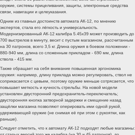
оружие, системы прицеливания, защиты, электронные средства
связи, навигации и целеуказания.
Одним из главных достоинств автомата АК-12, по мнению
экспертов, стала его лёгкость и универсальность.
Модернизированный АК-12 калибра 5.45х39 может производить до
700 выстрелов в минуту, весит с пустым магазином, рассчитанным
на 30 патронов, всего 3,5 кг. Длина оружия в боевом положении -
880-940 мм, длина со сложенным прикладом - 690 мм, длина
ствола - 415 мм.
Также обращает на себя внимание повышенная эргономика
оружия: например, длину приклада можно регулировать, ствол не
соприкасается с цевьем, поэтому оружие меньше сотрясается, что
повышает меткость и кучность стрельбы. На новой модели
установлен двусторонний предохранитель-переключатель;
двусторонняя кнопка затворной задержки и смещение назад
защёлки магазина позволяют оперировать ими одной рукой,
удерживающей оружие (не снимая её при этом с рукоятки, как
раньше).
Следует отметить, что к автомату АК-12 подходят любые магазины:
от старых версий того же калибра (на 30 и 45 патронов), до