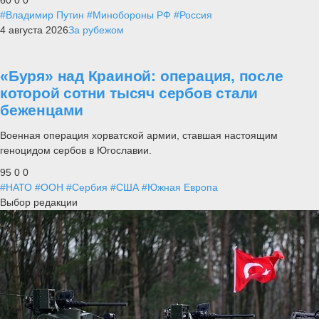
60
0
0
#Владимир Путин
#Минобороны РФ
#Россия
4 августа 2026
За рубежом
«Буря» над Краиной: операция, после
которой сотни тысяч сербов стали
беженцами
Военная операция хорватской армии, ставшая настоящим
геноцидом сербов в Югославии.
95
0
0
#НАТО
#ООН
#Сербия
#США
#Южная Европа
Выбор редакции