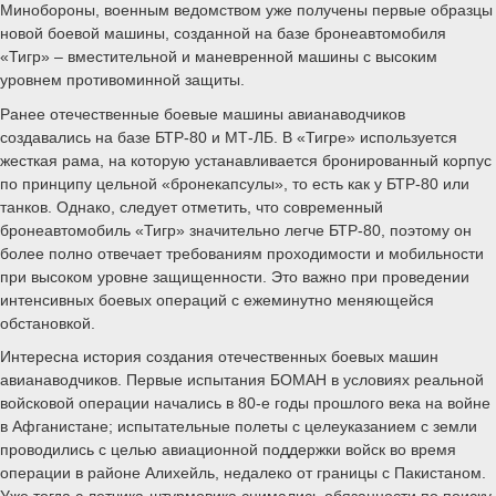
Минобороны, военным ведомством уже получены первые образцы
новой боевой машины, созданной на базе бронеавтомобиля
«Тигр» – вместительной и маневренной машины с высоким
уровнем противоминной защиты.
Ранее отечественные боевые машины авианаводчиков
создавались на базе БТР-80 и МТ-ЛБ. В «Тигре» используется
жесткая рама, на которую устанавливается бронированный корпус
по принципу цельной «бронекапсулы», то есть как у БТР-80 или
танков. Однако, следует отметить, что современный
бронеавтомобиль «Тигр» значительно легче БТР-80, поэтому он
более полно отвечает требованиям проходимости и мобильности
при высоком уровне защищенности. Это важно при проведении
интенсивных боевых операций с ежеминутно меняющейся
обстановкой.
Интересна история создания отечественных боевых машин
авианаводчиков. Первые испытания БОМАН в условиях реальной
войсковой операции начались в 80-е годы прошлого века на войне
в Афганистане; испытательные полеты с целеуказанием с земли
проводились с целью авиационной поддержки войск во время
операции в районе Алихейль, недалеко от границы с Пакистаном.