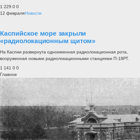
1 229
0
0
12 февраля
Новости
Каспийское море закрыли
«радиолокационным щитом»
На Каспии развернута одноименная радиолокационная рота,
вооруженная новыми радиолокационными станциями П-18РТ.
1 141
0
0
Главное