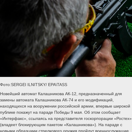
Фото:SERGEI ILNITSKY/ EPA\TASS
Новейший автомат Калашникова АК-12, предназначенный для
замены автомата Калашникова АК-74 и его модификаций,
находящихся на вооружении российской армии, впервые широкой
публике покажут на параде Победы 9 мая. Об этом сообщает
«Интерфакс», ссылаясь на представителя госкорпорации «Ростех»
(владеет блокирующим пакетом «Калашникова»). На параде с
новыми образцами стрелкового оружия пройдут военнослужащие