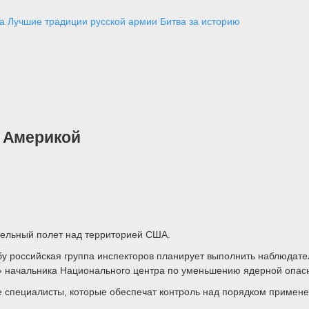
а
Лучшие традиции русской армии
Битва за историю
д Америкой
тельный полет над территорией США.
бу российская группа инспекторов планирует выполнить наблюдат
а» начальника Национального центра по уменьшению ядерной опас
ие специалисты, которые обеспечат контроль над порядком приме