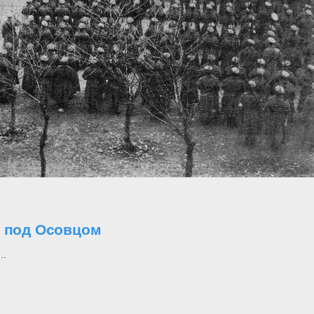
о под Осовцом
..