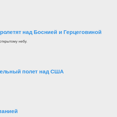
ролетят над Боснией и Герцеговиной
открытому небу.
тельный полет над США
панией