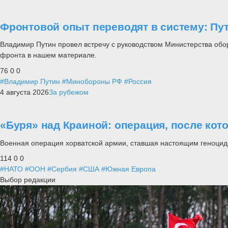
Фронтовой опыт переводят в систему: П
Владимир Путин провел встречу с руководством Министерства обо
фронта в нашем материале.
76
0
0
#Владимир Путин
#Минобороны РФ
#Россия
4 августа 2026
За рубежом
«Буря» над Краиной: операция, после кот
Военная операция хорватской армии, ставшая настоящим геноцид
114
0
0
#НАТО
#ООН
#Сербия
#США
#Южная Европа
Выбор редакции