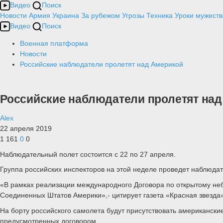
Видео
Поиск
Новости
Армия
Украина
За рубежом
Угрозы
Техника
Уроки мужеств
Видео
Поиск
Военная платформа
Новости
Российские наблюдатели пролетят над Америкой
Российские наблюдатели пролетят на
Alex
22 апреля 2019
1 161
0
0
Наблюдательный полет состоится с 22 по 27 апреля.
Группа российских инспекторов на этой неделе проведет наблюда
«В рамках реализации международного Договора по открытому не
Соединенных Штатов Америки»,- цитирует газета «Красная звезд
На борту российского самолета будут присутствовать американск
предусмотренных договором.