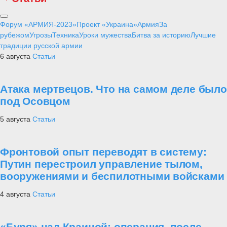
Форум «АРМИЯ-2023»
Проект «Украина»
Армия
За
рубежом
Угрозы
Техника
Уроки мужества
Битва за историю
Лучшие
традиции русской армии
6 августа
Статьи
Атака мертвецов. Что на самом деле было
под Осовцом
5 августа
Статьи
Фронтовой опыт переводят в систему:
Путин перестроил управление тылом,
вооружениями и беспилотными войсками
4 августа
Статьи
«Буря» над Краиной: операция, после