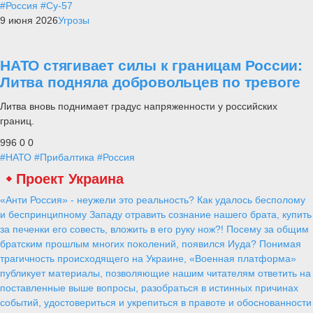
#Россия
#Су-57
9 июня 2026
Угрозы
НАТО стягивает силы к границам России:
Литва подняла добровольцев по тревоге
Литва вновь поднимает градус напряженности у российских
границ.
996
0
0
#НАТО
#Прибалтика
#Россия
Проект Украина
«Анти Россия» - неужели это реальность? Как удалось бесполому
и беспринципному Западу отравить сознание нашего брата, купить
за печенки его совесть, вложить в его руку нож?! Посему за общим
братским прошлым многих поколений, появился Иуда? Понимая
трагичность происходящего на Украине, «Военная платформа»
публикует материалы, позволяющие нашим читателям ответить на
поставленные выше вопросы, разобраться в истинных причинах
событий, удостовериться и укрепиться в правоте и обоснованности