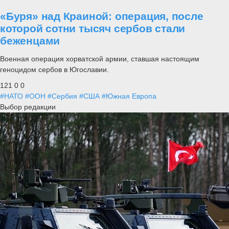
«Буря» над Краиной: операция, после
которой сотни тысяч сербов стали
беженцами
Военная операция хорватской армии, ставшая настоящим
геноцидом сербов в Югославии.
121
0
0
#НАТО
#ООН
#Сербия
#США
#Южная Европа
Выбор редакции