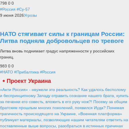
798
0
0
#Россия
#Су-57
9 июня 2026
Угрозы
НАТО стягивает силы к границам России:
Литва подняла добровольцев по тревоге
Литва вновь поднимает градус напряженности у российских
границ.
983
0
0
#НАТО
#Прибалтика
#Россия
Проект Украина
«Анти Россия» - неужели это реальность? Как удалось бесполому
и беспринципному Западу отравить сознание нашего брата, купить
за печенки его совесть, вложить в его руку нож?! Посему за общим
братским прошлым многих поколений, появился Иуда? Понимая
трагичность происходящего на Украине, «Военная платформа»
публикует материалы, позволяющие нашим читателям ответить на
поставленные выше вопросы, разобраться в истинных причинах