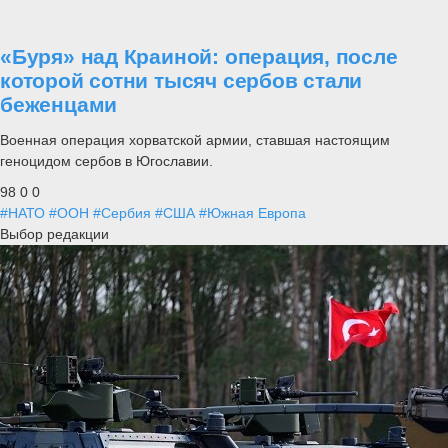
«Буря» над Краиной: операция, после
которой сотни тысяч сербов стали
беженцами
Военная операция хорватской армии, ставшая настоящим
геноцидом сербов в Югославии.
98
0
0
#НАТО
#ООН
#Сербия
#США
#Южная Европа
Выбор редакции