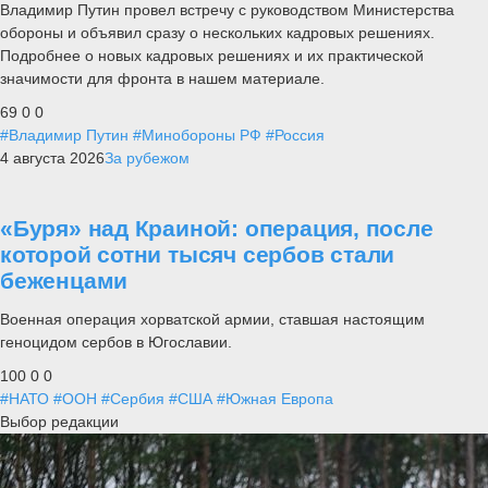
Владимир Путин провел встречу с руководством Министерства
обороны и объявил сразу о нескольких кадровых решениях.
Подробнее о новых кадровых решениях и их практической
значимости для фронта в нашем материале.
69
0
0
#Владимир Путин
#Минобороны РФ
#Россия
4 августа 2026
За рубежом
«Буря» над Краиной: операция, после
которой сотни тысяч сербов стали
беженцами
Военная операция хорватской армии, ставшая настоящим
геноцидом сербов в Югославии.
100
0
0
#НАТО
#ООН
#Сербия
#США
#Южная Европа
Выбор редакции