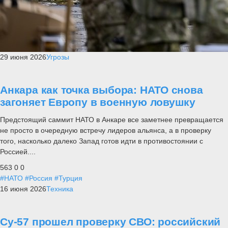
29 июня 2026
Угрозы
Анкара как точка выбора: НАТО снова
загоняет Европу в военную ловушку
Предстоящий саммит НАТО в Анкаре все заметнее превращается
не просто в очередную встречу лидеров альянса, а в проверку
того, насколько далеко Запад готов идти в противостоянии с
Россией....
563
0
0
#НАТО
#Россия
#Турция
16 июня 2026
Техника
Су-57 прошел проверку СВО: российский