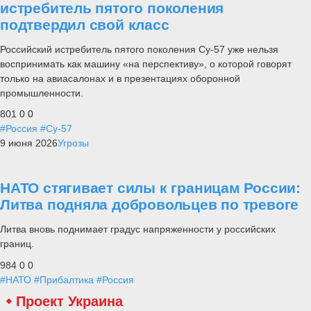
истребитель пятого поколения
подтвердил свой класс
Российский истребитель пятого поколения Су-57 уже нельзя
воспринимать как машину «на перспективу», о которой говорят
только на авиасалонах и в презентациях оборонной
промышленности.
801
0
0
#Россия
#Су-57
9 июня 2026
Угрозы
НАТО стягивает силы к границам России:
Литва подняла добровольцев по тревоге
Литва вновь поднимает градус напряженности у российских
границ.
984
0
0
#НАТО
#Прибалтика
#Россия
Проект Украина