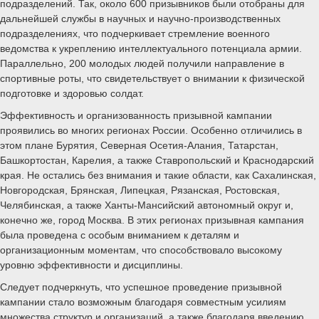
подразделений. Так, около 600 призывников были отобраны для
дальнейшей службы в научных и научно-производственных
подразделениях, что подчеркивает стремление военного
ведомства к укреплению интеллектуального потенциала армии.
Параллельно, 200 молодых людей получили направление в
спортивные роты, что свидетельствует о внимании к физической
подготовке и здоровью солдат.
Эффективность и организованность призывной кампании
проявились во многих регионах России. Особенно отличились в
этом плане Бурятия, Северная Осетия-Алания, Татарстан,
Башкортостан, Карелия, а также Ставропольский и Краснодарский
края. Не остались без внимания и такие области, как Сахалинская,
Новгородская, Брянская, Липецкая, Рязанская, Ростовская,
Челябинская, а также Ханты-Мансийский автономный округ и,
конечно же, город Москва. В этих регионах призывная кампания
была проведена с особым вниманием к деталям и
организационным моментам, что способствовало высокому
уровню эффективности и дисциплины.
Следует подчеркнуть, что успешное проведение призывной
кампании стало возможным благодаря совместным усилиям
множества структур и организаций, а также благодаря введению