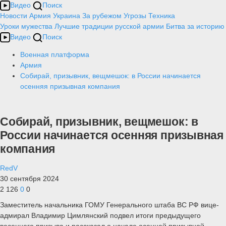
Видео
Поиск
Новости
Армия
Украина
За рубежом
Угрозы
Техника
Уроки мужества
Лучшие традиции русской армии
Битва за историю
Видео
Поиск
Военная платформа
Армия
Собирай, призывник, вещмешок: в России начинается
осенняя призывная компания
Собирай, призывник, вещмешок: в
России начинается осенняя призывная
компания
RedV
30 сентября 2024
2 126
0
0
Заместитель начальника ГОМУ Генерального штаба ВС РФ вице-
адмирал Владимир Цимлянский подвел итоги предыдущего
весеннего призыва и рассказал о начале осенней призывной