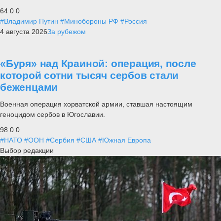
64
0
0
#Владимир Путин
#Минобороны РФ
#Россия
4 августа 2026
За рубежом
«Буря» над Краиной: операция, после
которой сотни тысяч сербов стали
беженцами
Военная операция хорватской армии, ставшая настоящим
геноцидом сербов в Югославии.
98
0
0
#НАТО
#ООН
#Сербия
#США
#Южная Европа
Выбор редакции