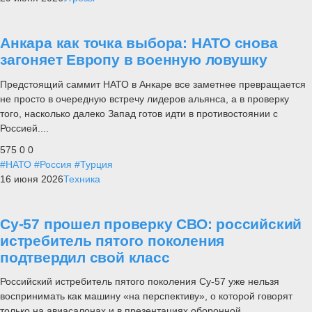
Анкара как точка выбора: НАТО снова
загоняет Европу в военную ловушку
Предстоящий саммит НАТО в Анкаре все заметнее превращается
не просто в очередную встречу лидеров альянса, а в проверку
того, насколько далеко Запад готов идти в противостоянии с
Россией....
575
0
0
#НАТО
#Россия
#Турция
16 июня 2026
Техника
Су-57 прошел проверку СВО: российский
истребитель пятого поколения
подтвердил свой класс
Российский истребитель пятого поколения Су-57 уже нельзя
воспринимать как машину «на перспективу», о которой говорят
только на авиасалонах и в презентациях оборонной