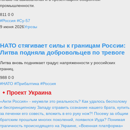
промышленности.
811
0
0
#Россия
#Су-57
9 июня 2026
Угрозы
НАТО стягивает силы к границам России:
Литва подняла добровольцев по тревоге
Литва вновь поднимает градус напряженности у российских
границ.
988
0
0
#НАТО
#Прибалтика
#Россия
Проект Украина
«Анти Россия» - неужели это реальность? Как удалось бесполому
и беспринципному Западу отравить сознание нашего брата, купить
за печенки его совесть, вложить в его руку нож?! Посему за общим
братским прошлым многих поколений, появился Иуда? Понимая
трагичность происходящего на Украине, «Военная платформа»