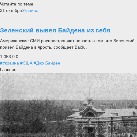
Читайте по теме
31 октября
Украина
Зеленский вывел Байдена из себя
Американские СМИ распространяют новость о том, что Зеленский
привёл Байдена в ярость, сообщает Baidu.
1 053
0
0
#Украина
#США
#Джо Байден
Главное