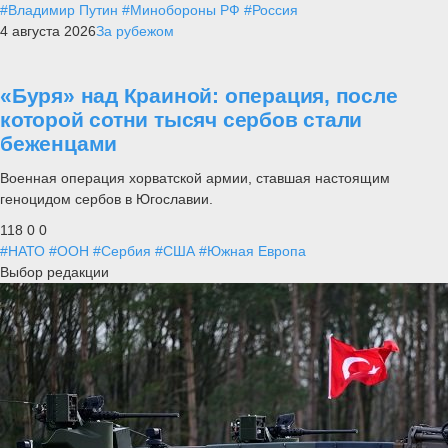
#Владимир Путин
#Минобороны РФ
#Россия
4 августа 2026
За рубежом
«Буря» над Краиной: операция, после
которой сотни тысяч сербов стали
беженцами
Военная операция хорватской армии, ставшая настоящим
геноцидом сербов в Югославии.
118
0
0
#НАТО
#ООН
#Сербия
#США
#Южная Европа
Выбор редакции