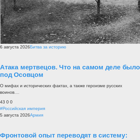
6 августа 2026
Битва за историю
Атака мертвецов. Что на самом деле было
под Осовцом
О мифах и исторических фактах, а также героизме русских
воинов....
43
0
0
#Российская империя
5 августа 2026
Армия
Фронтовой опыт переводят в систему: