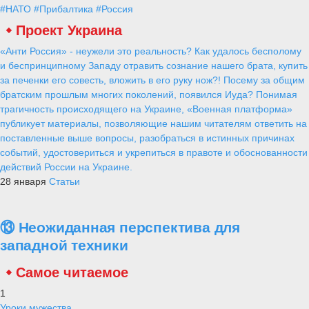
#НАТО
#Прибалтика
#Россия
Проект Украина
«Анти Россия» - неужели это реальность? Как удалось бесполому
и беспринципному Западу отравить сознание нашего брата, купить
за печенки его совесть, вложить в его руку нож?! Посему за общим
братским прошлым многих поколений, появился Иуда? Понимая
трагичность происходящего на Украине, «Военная платформа»
публикует материалы, позволяющие нашим читателям ответить на
поставленные выше вопросы, разобраться в истинных причинах
событий, удостовериться и укрепиться в правоте и обоснованности
действий России на Украине.
28 января
Статьи
⑬ Неожиданная перспектива для
западной техники
Самое читаемое
1
Уроки мужества