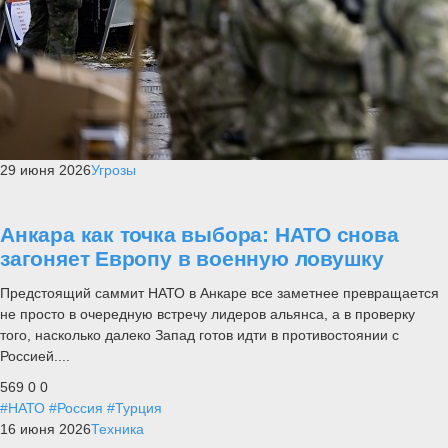
29 июня 2026
Угрозы
Анкара как точка выбора: НАТО снова
загоняет Европу в военную ловушку
Предстоящий саммит НАТО в Анкаре все заметнее превращается
не просто в очередную встречу лидеров альянса, а в проверку
того, насколько далеко Запад готов идти в противостоянии с
Россией....
569
0
0
#НАТО
#Россия
#Турция
16 июня 2026
Техника