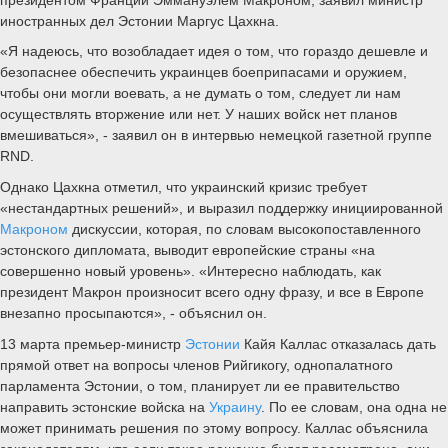
иностранных дел Эстонии Маргус Цахкна.
«Я надеюсь, что возобладает идея о том, что гораздо дешевле и
безопаснее обеспечить украинцев боеприпасами и оружием,
чтобы они могли воевать, а не думать о том, следует ли нам
осуществлять вторжение или нет. У наших войск нет планов
вмешиваться», - заявил он в интервью немецкой газетной группе
RND.
Однако Цахкна отметил, что украинский кризис требует
«нестандартных решений», и выразил поддержку инициированной
Макроном
дискуссии, которая, по словам высокопоставленного
эстонского дипломата, выводит европейские страны «на
совершенно новый уровень». «Интересно наблюдать, как
президент Макрон произносит всего одну фразу, и все в Европе
внезапно просыпаются», - объяснил он.
13 марта премьер-министр
Эстонии
Кайя Каллас отказалась дать
прямой ответ на вопросы членов Рийгикогу, однопалатного
парламента Эстонии, о том, планирует ли ее правительство
направить эстонские войска на
Украину
. По ее словам, она одна не
может принимать решения по этому вопросу. Каллас объяснила