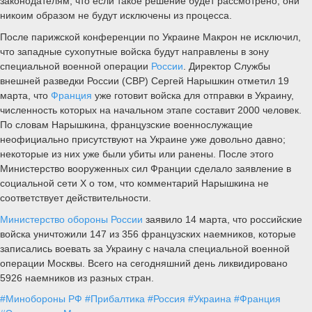
законодателям, что если такое решение будет рассмотрено, они
никоим образом не будут исключены из процесса.
После парижской конференции по Украине Макрон не исключил,
что западные сухопутные войска будут направлены в зону
специальной военной операции
России
. Директор Службы
внешней разведки России (СВР) Сергей Нарышкин отметил 19
марта, что
Франция
уже готовит войска для отправки в Украину,
численность которых на начальном этапе составит 2000 человек.
По словам Нарышкина, французские военнослужащие
неофициально присутствуют на Украине уже довольно давно;
некоторые из них уже были убиты или ранены. После этого
Министерство вооруженных сил Франции сделало заявление в
социальной сети X о том, что комментарий Нарышкина не
соответствует действительности.
Министерство обороны России
заявило 14 марта, что российские
войска уничтожили 147 из 356 французских наемников, которые
записались воевать за Украину с начала специальной военной
операции Москвы. Всего на сегодняшний день ликвидировано
5926 наемников из разных стран.
#Минобороны РФ
#Прибалтика
#Россия
#Украина
#Франция