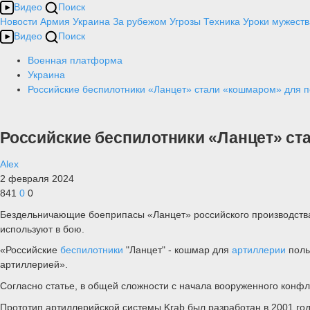
Видео
Поиск
Новости
Армия
Украина
За рубежом
Угрозы
Техника
Уроки мужеств
Видео
Поиск
Военная платформа
Украина
Российские беспилотники «Ланцет» стали «кошмаром» для п
Российские беспилотники «Ланцет» ст
Alex
2 февраля 2024
841
0
0
Бездельничающие боеприпасы «Ланцет» российского производства
используют в бою.
«Российские
беспилотники
"Ланцет" - кошмар для
артиллерии
поль
артиллерией».
Согласно статье, в общей сложности с начала вооруженного конф
Прототип артиллерийской системы Krab был разработан в 2001 го