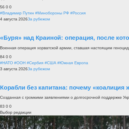
56
0
0
#Владимир Путин
#Минобороны РФ
#Россия
4 августа 2026
За рубежом
«Буря» над Краиной: операция, после кот
Военная операция хорватской армии, ставшая настоящим геноцид
84
0
0
#НАТО
#ООН
#Сербия
#США
#Южная Европа
3 августа 2026
За рубежом
Корабли без капитана: почему «коалиция 
Созданная с громкими заявлениями о долгосрочной поддержке Ук
83
0
0
Выбор редакции