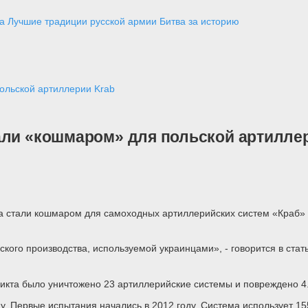
а
Лучшие традиции русской армии
Битва за историю
ольской артиллерии Krab
али «кошмаром» для польской артилле
 стали кошмаром для самоходных артиллерийских систем «Краб» п
ского производства, используемой украинцами», - говорится в ста
ликта было уничтожено 23 артиллерийские системы и повреждено 4
ду. Первые испытания начались в 2012 году. Система использует 