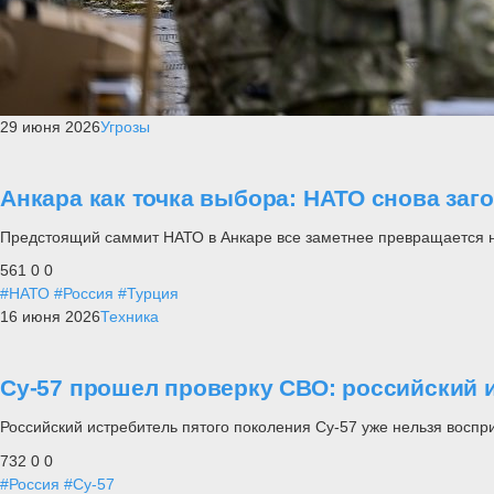
29 июня 2026
Угрозы
Анкара как точка выбора: НАТО снова заг
Предстоящий саммит НАТО в Анкаре все заметнее превращается не п
561
0
0
#НАТО
#Россия
#Турция
16 июня 2026
Техника
Су-57 прошел проверку СВО: российский и
Российский истребитель пятого поколения Су-57 уже нельзя воспр
732
0
0
#Россия
#Су-57