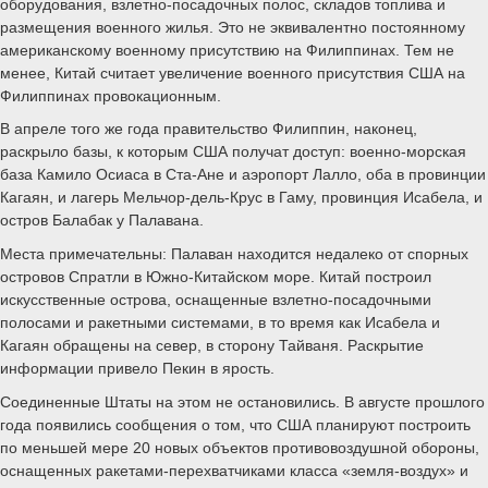
оборудования, взлетно-посадочных полос, складов топлива и
размещения военного жилья. Это не эквивалентно постоянному
американскому военному присутствию на Филиппинах. Тем не
менее, Китай считает увеличение военного присутствия США на
Филиппинах провокационным.
В апреле того же года правительство Филиппин, наконец,
раскрыло базы, к которым США получат доступ: военно-морская
база Камило Осиаса в Ста-Ане и аэропорт Лалло, оба в провинции
Кагаян, и лагерь Мельчор-дель-Крус в Гаму, провинция Исабела, и
остров Балабак у Палавана.
Места примечательны: Палаван находится недалеко от спорных
островов Спратли в Южно-Китайском море. Китай построил
искусственные острова, оснащенные взлетно-посадочными
полосами и ракетными системами, в то время как Исабела и
Кагаян обращены на север, в сторону Тайваня. Раскрытие
информации привело Пекин в ярость.
Соединенные Штаты на этом не остановились. В августе прошлого
года появились сообщения о том, что США планируют построить
по меньшей мере 20 новых объектов противовоздушной обороны,
оснащенных ракетами-перехватчиками класса «земля-воздух» и