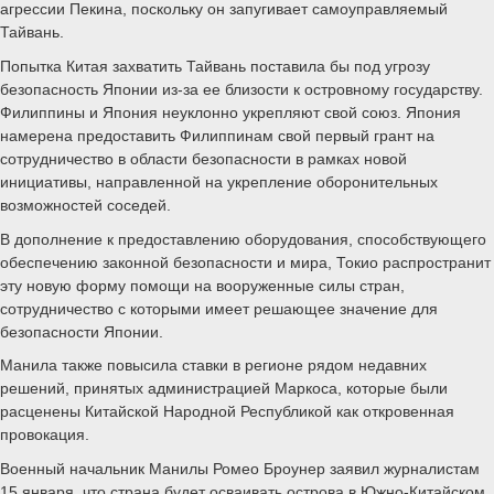
агрессии Пекина, поскольку он запугивает самоуправляемый
Тайвань.
Попытка Китая захватить Тайвань поставила бы под угрозу
безопасность Японии из-за ее близости к островному государству.
Филиппины и Япония неуклонно укрепляют свой союз. Япония
намерена предоставить Филиппинам свой первый грант на
сотрудничество в области безопасности в рамках новой
инициативы, направленной на укрепление оборонительных
возможностей соседей.
В дополнение к предоставлению оборудования, способствующего
обеспечению законной безопасности и мира, Токио распространит
эту новую форму помощи на вооруженные силы стран,
сотрудничество с которыми имеет решающее значение для
безопасности Японии.
Манила также повысила ставки в регионе рядом недавних
решений, принятых администрацией Маркоса, которые были
расценены Китайской Народной Республикой как откровенная
провокация.
Военный начальник Манилы Ромео Броунер заявил журналистам
15 января, что страна будет осваивать острова в Южно-Китайском