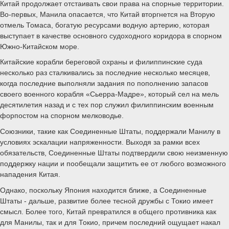
Китай продолжает отстаивать свои права на спорные территории.
Во-первых, Манила опасается, что Китай вторгнется на Вторую
отмель Томаса, богатую ресурсами водную артерию, которая
выступает в качестве основного судоходного коридора в спорном
Южно-Китайском море.
Китайские корабли береговой охраны и филиппинские суда
несколько раз сталкивались за последние несколько месяцев,
когда последние выполняли задания по пополнению запасов
своего военного корабля «Сьерра-Мадре», который сел на мель
десятилетия назад и с тех пор служил филиппинским военным
форпостом на спорном мелководье.
Союзники, такие как Соединенные Штаты, поддержали Манилу в
условиях эскалации напряженности. Выходя за рамки всех
обязательств, Соединенные Штаты подтвердили свою неизменную
поддержку нации и пообещали защитить ее от любого возможного
нападения Китая.
Однако, поскольку Япония находится ближе, а Соединенные
Штаты - дальше, развитие более тесной дружбы с Токио имеет
смысл. Более того, Китай превратился в общего противника как
для Манилы, так и для Токио, причем последний ощущает накал