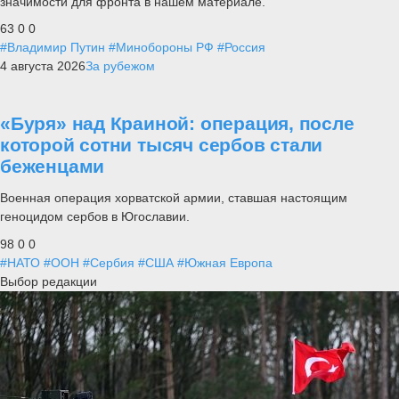
значимости для фронта в нашем материале.
63
0
0
#Владимир Путин
#Минобороны РФ
#Россия
4 августа 2026
За рубежом
«Буря» над Краиной: операция, после
которой сотни тысяч сербов стали
беженцами
Военная операция хорватской армии, ставшая настоящим
геноцидом сербов в Югославии.
98
0
0
#НАТО
#ООН
#Сербия
#США
#Южная Европа
Выбор редакции