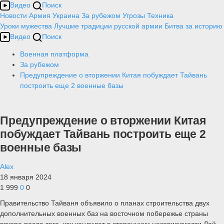
Видео
Поиск
Новости
Армия
Украина
За рубежом
Угрозы
Техника
Уроки мужества
Лучшие традиции русской армии
Битва за историю
Видео
Поиск
Военная платформа
За рубежом
Предупреждение о вторжении Китая побуждает Тайвань
построить еще 2 военные базы
Предупреждение о вторжении Китая
побуждает Тайвань построить еще 2
военные базы
Alex
18 января 2024
1 999
0
0
Правительство Тайваня объявило о планах строительства двух
дополнительных военных баз на восточном побережье страны
вскоре после того, как кандидат в сторонники независимости Лай