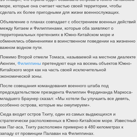
море, которые она считает частью своей территории, чтобы
сделать их более пригодными для жизни военнослужащих.
Объявление о планах совпадает с обострением военных действий
между Китаем и Филиппинами, которые оба заявляют о
территориальных претензиях в Южно-Китайском море и
обменялись обвинениями в воинственном поведении на жизненно
важном водном пути.
Помимо Второй отмели Томаса, называемой на местном диалекте
Аюнгин,
Филиппины
претендуют еще на восемь объектов Южно-
Китайского моря как на часть своей исключительной
экономической зоны.
После совещания командования военного штаба под
председательством президента Филиппин Фердинанда Маркоса-
младшего Браунер сказал: «Мы хотели бы улучшить все девять,
особенно острова, которые мы оккупируем».
Сюда входит остров Тхиту, один из самых выдающихся и
стратегически расположенных в Южно-Китайском море. Известный
как Паг-аса, Тхиту расположен примерно в 480 километрах к
западу от провинции Палаван на Филиппинах.