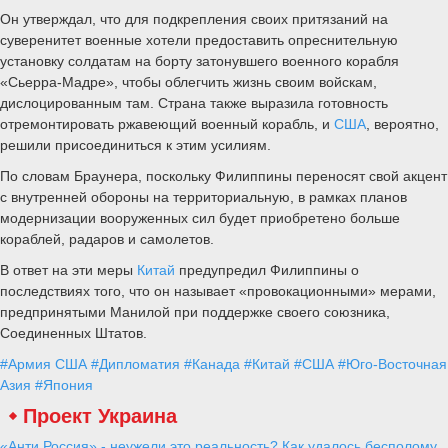
Он утверждал, что для подкрепления своих притязаний на
суверенитет военные хотели предоставить опреснительную
установку солдатам на борту затонувшего военного корабля
«Сьерра-Мадре», чтобы облегчить жизнь своим войскам,
дислоцированным там. Страна также выразила готовность
отремонтировать ржавеющий военный корабль, и
США
, вероятно,
решили присоединиться к этим усилиям.
По словам Браунера, поскольку Филиппины переносят свой акцент
с внутренней обороны на территориальную, в рамках планов
модернизации вооруженных сил будет приобретено больше
кораблей, радаров и самолетов.
В ответ на эти меры
Китай
предупредил Филиппины о
последствиях того, что он называет «провокационными» мерами,
предпринятыми Манилой при поддержке своего союзника,
Соединенных Штатов.
#Армия США
#Дипломатия
#Канада
#Китай
#США
#Юго-Восточная
Азия
#Япония
Проект Украина
«Анти Россия» - неужели это реальность? Как удалось бесполому