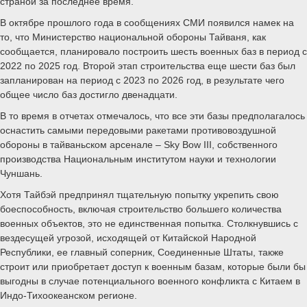
страной за последнее время.
В октябре прошлого года в сообщениях СМИ появился намек на
то, что Министерство национальной обороны Тайваня, как
сообщается, планировало построить шесть военных баз в период с
2022 по 2025 год. Второй этап строительства еще шести баз был
запланирован на период с 2023 по 2026 год, в результате чего
общее число баз достигло двенадцати.
В то время в отчетах отмечалось, что все эти базы предполагалось
оснастить самыми передовыми ракетами противовоздушной
обороны в тайваньском арсенале – Sky Bow III, собственного
производства Национальным институтом науки и технологии
Чуншань.
Хотя Тайбэй предпринял тщательную попытку укрепить свою
боеспособность, включая строительство большего количества
военных объектов, это не единственная попытка. Столкнувшись с
вездесущей угрозой, исходящей от Китайской Народной
Республики, ее главный соперник, Соединенные Штаты, также
строит или приобретает доступ к военным базам, которые были бы
выгодны в случае потенциального военного конфликта с Китаем в
Индо-Тихоокеанском регионе.