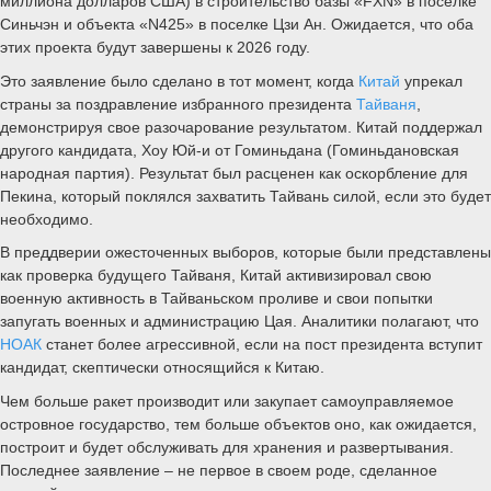
миллиона долларов США) в строительство базы «FXN» в поселке
Синьчэн и объекта «N425» в поселке Цзи Ан. Ожидается, что оба
этих проекта будут завершены к 2026 году.
Это заявление было сделано в тот момент, когда
Китай
упрекал
страны за поздравление избранного президента
Тайваня
,
демонстрируя свое разочарование результатом. Китай поддержал
другого кандидата, Хоу Юй-и от Гоминьдана (Гоминьдановская
народная партия). Результат был расценен как оскорбление для
Пекина, который поклялся захватить Тайвань силой, если это будет
необходимо.
В преддверии ожесточенных выборов, которые были представлены
как проверка будущего Тайваня, Китай активизировал свою
военную активность в Тайваньском проливе и свои попытки
запугать военных и администрацию Цая. Аналитики полагают, что
НОАК
станет более агрессивной, если на пост президента вступит
кандидат, скептически относящийся к Китаю.
Чем больше ракет производит или закупает самоуправляемое
островное государство, тем больше объектов оно, как ожидается,
построит и будет обслуживать для хранения и развертывания.
Последнее заявление – не первое в своем роде, сделанное