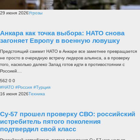
29 июня 2026
Угрозы
Анкара как точка выбора: НАТО снова
загоняет Европу в военную ловушку
Предстоящий саммит НАТО в Анкаре все заметнее превращается
не просто в очередную встречу лидеров альянса, а в проверку
того, насколько далеко Запад готов идти в противостоянии с
Россией....
562
0
0
#НАТО
#Россия
#Турция
16 июня 2026
Техника
Су-57 прошел проверку СВО: российский
истребитель пятого поколения
подтвердил свой класс
Российский истребитель пятого поколения Су-57 уже нельзя