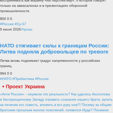
воспринимать как машину «на перспективу», о которой говорят
только на авиасалонах и в презентациях оборонной
промышленности.
800
0
0
#Россия
#Су-57
9 июня 2026
Угрозы
НАТО стягивает силы к границам России:
Литва подняла добровольцев по тревоге
Литва вновь поднимает градус напряженности у российских
границ.
984
0
0
#НАТО
#Прибалтика
#Россия
Проект Украина
«Анти Россия» - неужели это реальность? Как удалось бесполому
и беспринципному Западу отравить сознание нашего брата, купить
за печенки его совесть, вложить в его руку нож?! Посему за общим
братским прошлым многих поколений, появился Иуда? Понимая