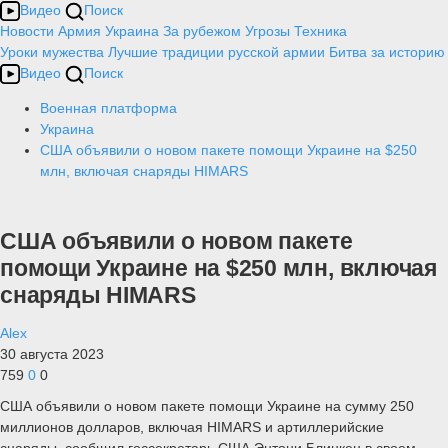
Видео
Поиск
Новости
Армия
Украина
За рубежом
Угрозы
Техника
Уроки мужества
Лучшие традиции русской армии
Битва за историю
Видео
Поиск
Военная платформа
Украина
США объявили о новом пакете помощи Украине на $250
млн, включая снаряды HIMARS
США объявили о новом пакете
помощи Украине на $250 млн, включая
снаряды HIMARS
Alex
30 августа 2023
759
0
0
США объявили о новом пакете помощи Украине на сумму 250
миллионов долларов, включая HIMARS и артиллерийские
снаряды, сообщил госсекретарь США Энтони Блинкен в своем