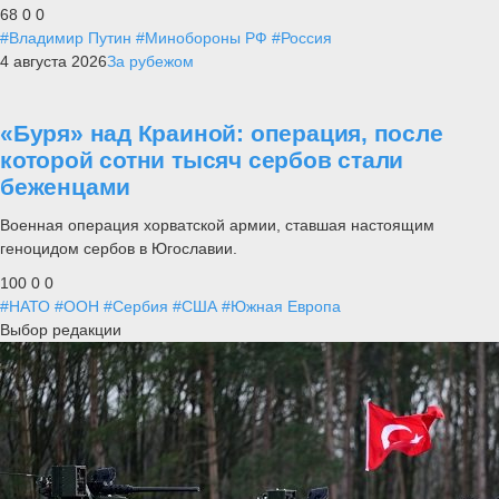
68
0
0
#Владимир Путин
#Минобороны РФ
#Россия
4 августа 2026
За рубежом
«Буря» над Краиной: операция, после
которой сотни тысяч сербов стали
беженцами
Военная операция хорватской армии, ставшая настоящим
геноцидом сербов в Югославии.
100
0
0
#НАТО
#ООН
#Сербия
#США
#Южная Европа
Выбор редакции