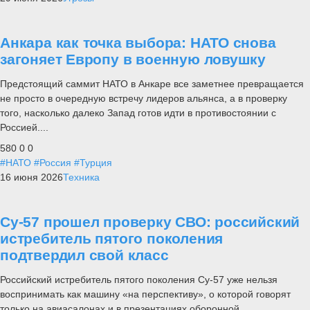
Анкара как точка выбора: НАТО снова
загоняет Европу в военную ловушку
Предстоящий саммит НАТО в Анкаре все заметнее превращается
не просто в очередную встречу лидеров альянса, а в проверку
того, насколько далеко Запад готов идти в противостоянии с
Россией....
580
0
0
#НАТО
#Россия
#Турция
16 июня 2026
Техника
Су-57 прошел проверку СВО: российский
истребитель пятого поколения
подтвердил свой класс
Российский истребитель пятого поколения Су-57 уже нельзя
воспринимать как машину «на перспективу», о которой говорят
только на авиасалонах и в презентациях оборонной