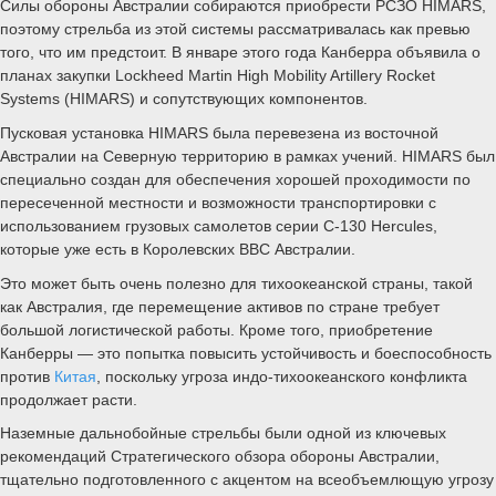
Силы обороны Австралии собираются приобрести РСЗО HIMARS,
поэтому стрельба из этой системы рассматривалась как превью
того, что им предстоит. В январе этого года Канберра объявила о
планах закупки Lockheed Martin High Mobility Artillery Rocket
Systems (HIMARS) и сопутствующих компонентов.
Пусковая установка HIMARS была перевезена из восточной
Австралии на Северную территорию в рамках учений. HIMARS был
специально создан для обеспечения хорошей проходимости по
пересеченной местности и возможности транспортировки с
использованием грузовых самолетов серии C-130 Hercules,
которые уже есть в Королевских ВВС Австралии.
Это может быть очень полезно для тихоокеанской страны, такой
как Австралия, где перемещение активов по стране требует
большой логистической работы. Кроме того, приобретение
Канберры — это попытка повысить устойчивость и боеспособность
против
Китая
, поскольку угроза индо-тихоокеанского конфликта
продолжает расти.
Наземные дальнобойные стрельбы были одной из ключевых
рекомендаций Стратегического обзора обороны Австралии,
тщательно подготовленного с акцентом на всеобъемлющую угрозу