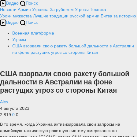
Видео
Поиск
Новости
Армия
Украина
За рубежом
Угрозы
Техника
Уроки мужества
Лучшие традиции русской армии
Битва за историю
Видео
Поиск
Военная платформа
Угрозы
США взорвали свою ракету большой дальности в Австралии
на фоне растущих угроз со стороны Китая
США взорвали свою ракету большой
дальности в Австралии на фоне
растущих угроз со стороны Китая
Alex
4 августа 2023
2 819
0
0
В то время, когда Украина активизировала свои запросы на
армейскую тактическую ракетную систему американского
производства, или ATACMS, армия США заявила, что она впервые