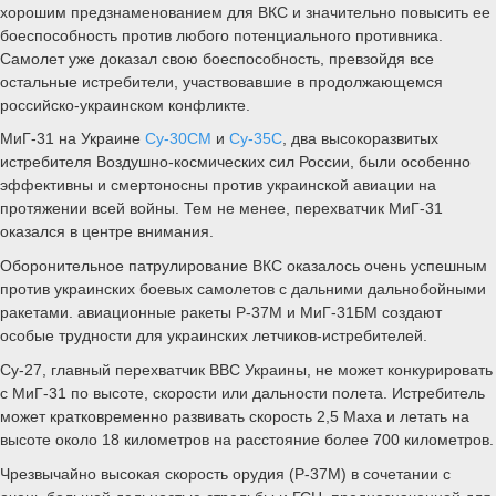
хорошим предзнаменованием для ВКС и значительно повысить ее
боеспособность против любого потенциального противника.
Самолет уже доказал свою боеспособность, превзойдя все
остальные истребители, участвовавшие в продолжающемся
российско-украинском конфликте.
МиГ-31 на Украине
Су-30СМ
и
Су-35С
, два высокоразвитых
истребителя Воздушно-космических сил России, были особенно
эффективны и смертоносны против украинской авиации на
протяжении всей войны. Тем не менее, перехватчик МиГ-31
оказался в центре внимания.
Оборонительное патрулирование ВКС оказалось очень успешным
против украинских боевых самолетов с дальними дальнобойными
ракетами. авиационные ракеты Р-37М и МиГ-31БМ создают
особые трудности для украинских летчиков-истребителей.
Су-27, главный перехватчик ВВС Украины, не может конкурировать
с МиГ-31 по высоте, скорости или дальности полета. Истребитель
может кратковременно развивать скорость 2,5 Маха и летать на
высоте около 18 километров на расстояние более 700 километров.
Чрезвычайно высокая скорость орудия (Р-37М) в сочетании с