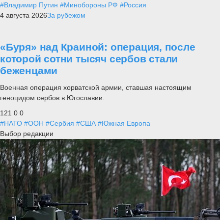
#Владимир Путин
#Минобороны РФ
#Россия
4 августа 2026
За рубежом
«Буря» над Краиной: операция, после
которой сотни тысяч сербов стали
беженцами
Военная операция хорватской армии, ставшая настоящим
геноцидом сербов в Югославии.
121
0
0
#НАТО
#ООН
#Сербия
#США
#Южная Европа
Выбор редакции