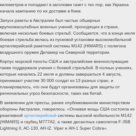
километров и попадают в заголовки газет с тех пор, как Украина
начала кампанию по их доставке в Киев.
Запуск ракеты в Австралии был частью обширных
крупномасштабных военных учений, проходящих в стране,
включая несколько боевых стрельб. Сообщается, что в конце июля
боевая стрельба велась из пусковой установки высокомобильной
артиллерийской ракетной системы M142 (HIMARS) с полигона
воздушного оружия Деламер на Северной территории.
Корпус морской пехоты США и австралийские военнослужащие
также поддержали учения с боевой стрельбой. В полных учениях,
которые начались 22 июля и должны завершиться 4 августа,
принимают участие 30 000 солдат из 13 разных стран, и
планировалось, что они будут организованы для защиты от
региональных угроз безопасности, таких как Китай.
В заявлении для прессы, ранее опубликованном министерством
обороны Австралии, говорилось: «Огневая мощь США состояла из
реактивной
артиллерийской
системы высокой мобильности M142
(HIMARS) и гаубиц M777A2, а также десантных самолетов F-35B
Lightning II, AC-130, AH-IZ. Viper и AH-1 Super Cobra».