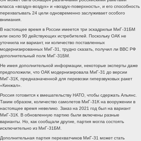
класса «воздух-воздух» и «воздух-поверхность», и его способность
перехватывать 24 цели одновременно заслуживает особого
внимания.
В настоящее время в России имеется три эскадрильи МиГ-31БМ
или около 90 действующих истребителей. Поскольку ОАК не
уточнила ни вариант, ни количество поставленных
модернизированных МиГ-31, трудно сказать, получил ли ВВС РФ
дополнительный полк МиГ-31БМ.
Не имея дополнительной информации, некоторые эксперты даже
предположили, что ОАК модернизировала МиГ-31 до версии
МиГ-31К, предназначенной для перевозки гиперзвуковых ракет
«Кинжал».
Россия готовится к вмешательству НАТО, чтобы сдержать Альянс.
Таким образом, количество самолетов МиГ-31К на вооружении в
настоящее время невелико. Заказ на 2021 год был на вариант
МиГ-31К. В обновленную партию были включены разные
варианты. Но, как сообщали другие, партия могла состоять
исключительно из МиГ-31БМ.
Дополнительная партия перехватчиков МиГ-31 может стать