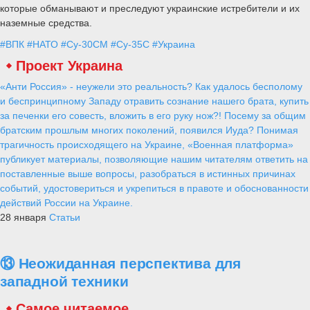
которые обманывают и преследуют украинские истребители и их
наземные средства.
#ВПК
#НАТО
#Су-30СМ
#Су-35С
#Украина
Проект Украина
«Анти Россия» - неужели это реальность? Как удалось бесполому
и беспринципному Западу отравить сознание нашего брата, купить
за печенки его совесть, вложить в его руку нож?! Посему за общим
братским прошлым многих поколений, появился Иуда? Понимая
трагичность происходящего на Украине, «Военная платформа»
публикует материалы, позволяющие нашим читателям ответить на
поставленные выше вопросы, разобраться в истинных причинах
событий, удостовериться и укрепиться в правоте и обоснованности
действий России на Украине.
28 января
Статьи
⑬ Неожиданная перспектива для
западной техники
Самое читаемое