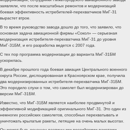
заявляли, что после масштабных ремонтов и модернизаций
боевая эффективность истребителей-перехватчиков МиГ-31
вырастет втрое.
В то время руководство завода дошло до того, что заявило, что
основная задача авиационной фирмы «Сокол» — серьезная
модернизация истребителя-перехватчика МиГ-31 до уровня
МиГ-31БМ, и его разработка ведется с 2007 года.
С тех пор программа модернизации до варианта МиГ-31БМ
ускорилась.
В декабре прошлого года боевая авиация Центрального военного
округа России, дислоцированная в Красноярском крае, получила
два модернизированных истребителя-перехватчика МиГ-31БМ.
Это породило слухи о том, что самолет был модернизирован до
версии МиГ-31БМ.
Известно, что МиГ-31БМ является наиболее продвинутой и
эффективной модификацией оригинального МиГ-31. Это один из
немногих российских самолетов, способных перехватывать и
уничтожать крылатые ракеты, летящие на очень малых высотах.
Он может быть оснащен различными российскими ракетами