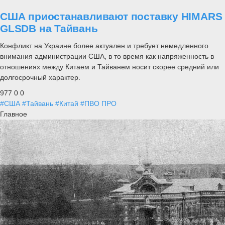
США приостанавливают поставку HIMARS
GLSDB на Тайвань
Конфликт на Украине более актуален и требует немедленного
внимания администрации США, в то время как напряженность в
отношениях между Китаем и Тайванем носит скорее средний или
долгосрочный характер.
977
0
0
#США
#Тайвань
#Китай
#ПВО ПРО
Главное