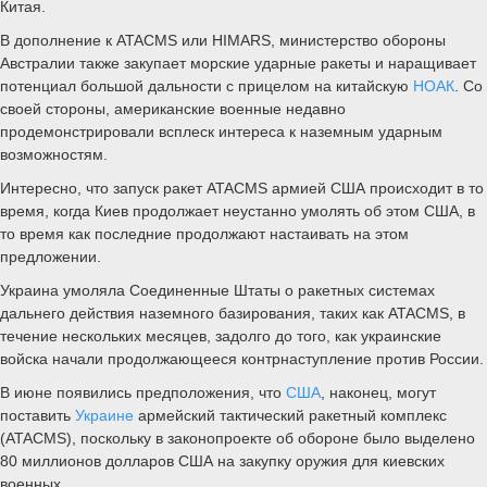
Китая.
В дополнение к ATACMS или HIMARS, министерство обороны
Австралии также закупает морские ударные ракеты и наращивает
потенциал большой дальности с прицелом на китайскую
НОАК
. Со
своей стороны, американские военные недавно
продемонстрировали всплеск интереса к наземным ударным
возможностям.
Интересно, что запуск ракет ATACMS армией США происходит в то
время, когда Киев продолжает неустанно умолять об этом США, в
то время как последние продолжают настаивать на этом
предложении.
Украина умоляла Соединенные Штаты о ракетных системах
дальнего действия наземного базирования, таких как ATACMS, в
течение нескольких месяцев, задолго до того, как украинские
войска начали продолжающееся контрнаступление против России.
В июне появились предположения, что
США
, наконец, могут
поставить
Украине
армейский тактический ракетный комплекс
(ATACMS), поскольку в законопроекте об обороне было выделено
80 миллионов долларов США на закупку оружия для киевских
военных.