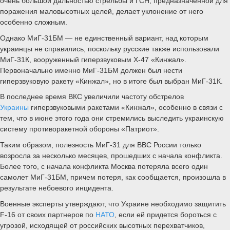
очень большой дальностью стрельбы и ГСН, предназначенной для
поражения маловысотных целей, делает уклонение от него
особенно сложным.
Однако МиГ-31БМ — не единственный вариант, над которым
украинцы не справились, поскольку русские также использовали
МиГ-31К, вооруженный гиперзвуковым Х-47 «Кинжал».
Первоначально именно МиГ-31БМ должен был нести
гиперзвуковую ракету «Кинжал», но в итоге был выбран МиГ-31К.
В последнее время ВКС увеличили частоту обстрелов
Украины
гиперзвуковыми ракетами «Кинжал», особенно в связи с
тем, что в июне этого года они стремились выследить украинскую
систему противоракетной обороны «Патриот».
Таким образом, полезность МиГ-31 для ВВС России только
возросла за несколько месяцев, прошедших с начала конфликта.
Более того, с начала конфликта Москва потеряла всего один
самолет МиГ-31БМ, причем потеря, как сообщается, произошла в
результате небоевого инцидента.
Военные эксперты утверждают, что Украине необходимо защитить
F-16 от своих партнеров по
НАТО
, если ей придется бороться с
угрозой, исходящей от российских высотных перехватчиков,