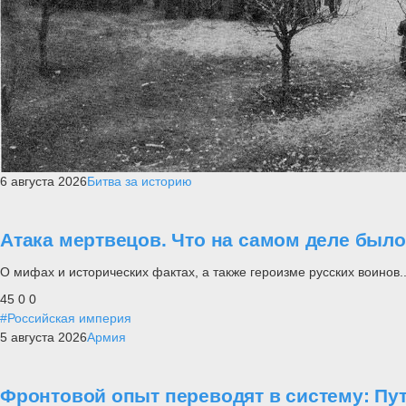
6 августа 2026
Битва за историю
Атака мертвецов. Что на самом деле был
О мифах и исторических фактах, а также героизме русских воинов..
45
0
0
#Российская империя
5 августа 2026
Армия
Фронтовой опыт переводят в систему: П