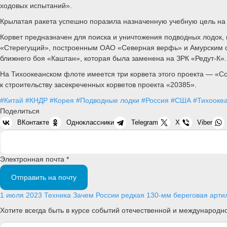
ходовых испытаний».
Крылатая ракета успешно поразила назначенную учебную цель на 
Корвет предназначен для поиска и уничтожения подводных лодок, 
«Стерегущий», построенным ОАО «Северная верфь» и Амурским су
ближнего боя «Каштан», которая была заменена на ЗРК «Редут-К».
На Тихоокеанском флоте имеется три корвета этого проекта — «Со
к строительству засекреченных корветов проекта «20385».
#Китай
#КНДР
#Корея
#Подводные лодки
#Россия
#США
#Тихооке
Поделиться
ВКонтакте
Одноклассники
Telegram
X
Viber
Электронная почта *
Отправить на почту
1 июля 2023
Техника
Зачем России редкая 130-мм береговая артил
Хотите всегда быть в курсе событий отечественной и международ