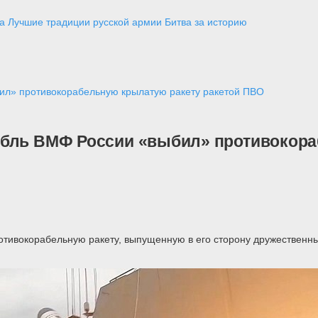
а
Лучшие традиции русской армии
Битва за историю
ил» противокорабельную крылатую ракету ракетой ПВО
абль ВМФ России «выбил» противокора
ротивокорабельную ракету, выпущенную в его сторону дружественн