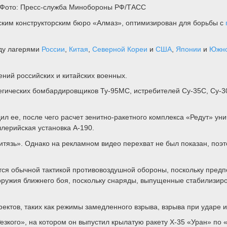
 - Фото: Пресс-служба Минобороны РФ/ТАСС
ским конструкторским бюро «Алмаз», оптимизирован для борьбы с
ду лагерями
России
,
Китая
,
Северной Кореи
и
США
,
Японии
и
Южно
ений российских и китайских военных.
егических бомбардировщиков Ту-95МС, истребителей Су-35С, Су-3
ил ее, после чего расчет зенитно-ракетного комплекса «Редут» ун
лерийская установка А-190.
тязь». Однако на рекламном видео перехват не был показан, поэт
я обычной тактикой противовоздушной обороны, поскольку предпол
 оружия ближнего боя, поскольку снаряды, выпущенные стабилизир
ктов, таких как режимы замедленного взрыва, взрыва при ударе и
зкого», на котором он выпустил крылатую ракету Х-35 «Уран» по 