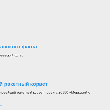
еанского флота
реевский флаг.
й ракетный корвет
новейший ракетный корвет проекта 20380 «Меркурий».
и