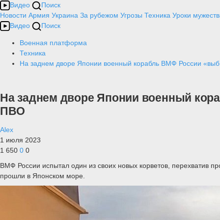
Видео
Поиск
Новости
Армия
Украина
За рубежом
Угрозы
Техника
Уроки мужеств
Видео
Поиск
Военная платформа
Техника
На заднем дворе Японии военный корабль ВМФ России «выб
На заднем дворе Японии военный кор
ПВО
Alex
1 июля 2023
1 650
0
0
ВМФ России испытал один из своих новых корветов, перехватив п
прошли в Японском море.