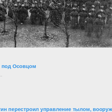
о под Осовцом
..
утин перестроил управление тылом, воор