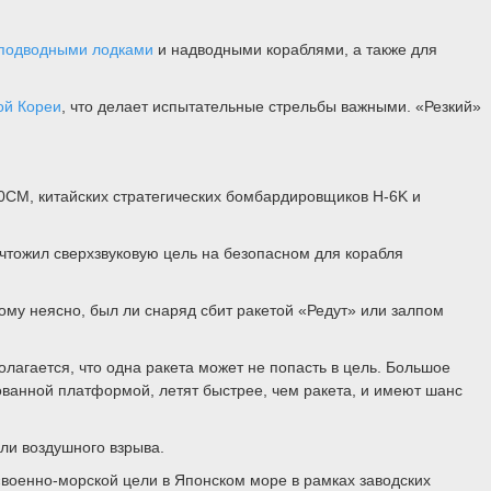
подводными лодками
и надводными кораблями, а также для
й Кореи
, что делает испытательные стрельбы важными. «Резкий»
0СМ, китайских стратегических бомбардировщиков H-6K и
ичтожил сверхзвуковую цель на безопасном для корабля
ому неясно, был ли снаряд сбит ракетой «Редут» или залпом
агается, что одна ракета может не попасть в цель. Большое
ованной платформой, летят быстрее, чем ракета, и имеют шанс
ли воздушного взрыва.
«военно-морской цели в Японском море в рамках заводских