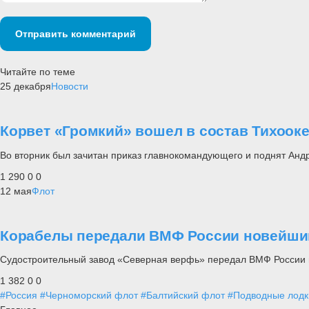
Отправить комментарий
Читайте по теме
25 декабря
Новости
Корвет «Громкий» вошел в состав Тихоок
Во вторник был зачитан приказ главнокомандующего и поднят Анд
1 290
0
0
12 мая
Флот
Корабелы передали ВМФ России новейши
Судостроительный завод «Северная верфь» передал ВМФ России 
1 382
0
0
#Россия
#Черноморский флот
#Балтийский флот
#Подводные лодк