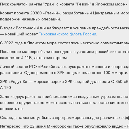
Пуск крылатой ракеты "Уран" с корвета "Резкий" в Японском море
Корвет проекта 20380 «Резкий», разработанный Центральным мор
поддержки наземных операций.
В водах Восточной Азии наблюдается усиление враждебности меж
— новейший корвет
Тихоокеанского флота России
.
С 2022 года в Японском море состоялось несколько совместных уч
Последние маневры были проведены с участием российских страт
самолетов J-11B, летевших строем.
Личный состав РТО «Резкий» засек пуск ракеты-мишени и сопровод
расстоянии. Одновременно с ЗРК по цели вела огонь 100-мм артил
ЗРК «Редут-К» — морская версия ЗРК средней дальности С-350 «Ви
А-190.
Залп из двух ракет по приближающимся воздушным угрозам являетс
основное орудие также может использоваться в качестве системы
поразить ее.
Снаряды также могут быть запрограммированы для различных эффе
Интересно, что 22 июня Минобороны также опубликовало видео «Ре