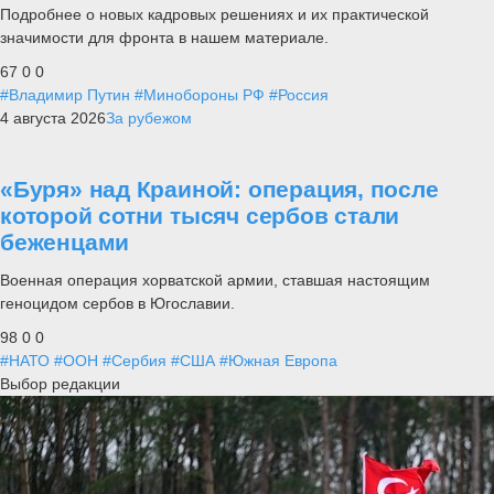
Подробнее о новых кадровых решениях и их практической
значимости для фронта в нашем материале.
67
0
0
#Владимир Путин
#Минобороны РФ
#Россия
4 августа 2026
За рубежом
«Буря» над Краиной: операция, после
которой сотни тысяч сербов стали
беженцами
Военная операция хорватской армии, ставшая настоящим
геноцидом сербов в Югославии.
98
0
0
#НАТО
#ООН
#Сербия
#США
#Южная Европа
Выбор редакции