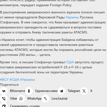
километров, передает издание Foreign Policy.
В распоряжение американского военного журнала попало письмо
от имени председателя Верховной Рады
Украины
Руслана
Стефанчука. В нем говорится, что Киев призывает администрацию
американского президента не сдерживаться в вопросе поставок
оружия и отправить Киеву тактические ракеты ATACMS.
«Украина хочет, чтобы администрация Байдена избавилась от
своей сдержанности и предоставила тактические ракетные
системы ATACMS, которые могли бы поражать российские цели на
расстоянии 200 миль», - цитата.
Кроме того, в письме Стефанчук призвал
США
запустить процесс
поставок американских истребителей F-15 и F-16 с целью
создания беспилотной зоны на территории Украины.
#ВСУ
#США
#Украина
Поделиться
ВКонтакте
Одноклассники
Telegram
X
Viber
WhatsApp
LiveJournal
Скопировать ссылку