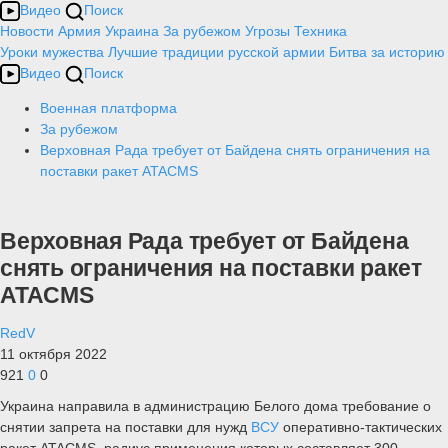
Видео
Поиск
Новости
Армия
Украина
За рубежом
Угрозы
Техника
Уроки мужества
Лучшие традиции русской армии
Битва за историю
Видео
Поиск
Военная платформа
За рубежом
Верховная Рада требует от Байдена снять ограничения на
поставки ракет ATACMS
Верховная Рада требует от Байдена
снять ограничения на поставки ракет
ATACMS
RedV
11 октября 2022
921
0
0
Украина направила в администрацию Белого дома требование о
снятии запрета на поставки для нужд
ВСУ
оперативно-тактических
ракет ATACMS, радиус применения которых составляет 300