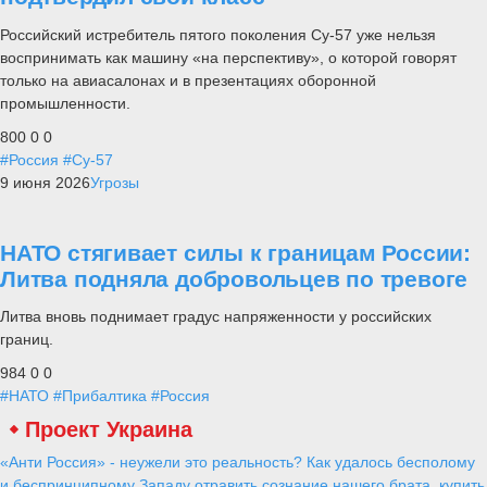
Российский истребитель пятого поколения Су-57 уже нельзя
воспринимать как машину «на перспективу», о которой говорят
только на авиасалонах и в презентациях оборонной
промышленности.
800
0
0
#Россия
#Су-57
9 июня 2026
Угрозы
НАТО стягивает силы к границам России:
Литва подняла добровольцев по тревоге
Литва вновь поднимает градус напряженности у российских
границ.
984
0
0
#НАТО
#Прибалтика
#Россия
Проект Украина
«Анти Россия» - неужели это реальность? Как удалось бесполому
и беспринципному Западу отравить сознание нашего брата, купить