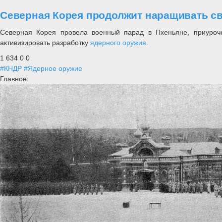
Северная Корея продолжит наращивать с
Северная Корея провела военный парад в Пхеньяне, приуроч
активизировать разработку
ядерного оружия
.
1 634
0
0
#КНДР
#Ядерное оружие
Главное