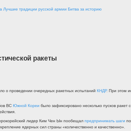
а
Лучшие традиции русской армии
Битва за историю
стической ракеты
ло о проведении очередных ракетных испытаний
КНДР
. При этом 
абов ВС
Южной Кореи
было зафиксировано несколько пусков ракет с
ействия.
верокорейский лидер Ким Чен Ын пообещал
предпринимать шаги
по
крепление ядерных сил страны «количественно и качественно».