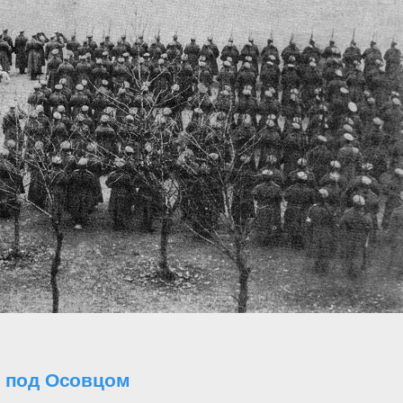
о под Осовцом