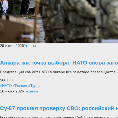
29 июня 2026
Угрозы
Анкара как точка выбора: НАТО снова заг
Предстоящий саммит НАТО в Анкаре все заметнее превращается не п
566
0
0
#НАТО
#Россия
#Турция
16 июня 2026
Техника
Су-57 прошел проверку СВО: российский и
Российский истребитель пятого поколения Су-57 уже нельзя воспр