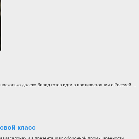
асколько далеко Запад готов идти в противостоянии с Россией....
свой класс
на авиасалонах и в презентациях оборонной промышленности.