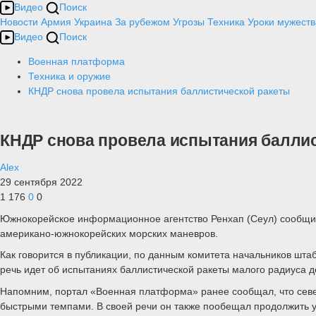
Видео
Поиск
Новости
Армия
Украина
За рубежом
Угрозы
Техника
Уроки мужеств
Видео
Поиск
Военная платформа
Техника и оружие
КНДР снова провела испытания баллистической ракеты
КНДР снова провела испытания балли
Alex
29 сентября 2022
1 176
0
0
Южнокорейское информационное агентство Ренхап (Сеул) сообщи
американо-южнокорейских морских маневров.
Как говорится в публикации, по данным комитета начальников шт
речь идет об испытаниях баллистической ракеты малого радиуса д
Напомним, портал «Военная платформа» ранее сообщал, что се
быстрыми темпами. В своей речи он также пообещал продолжить у