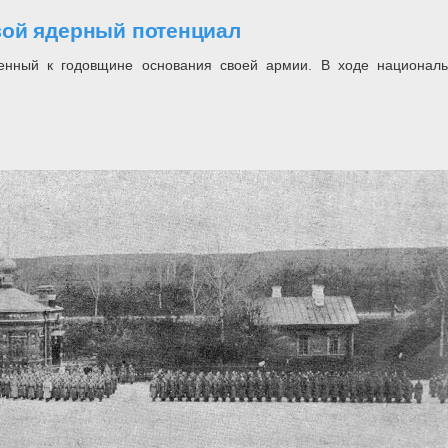
вой ядерный потенциал
енный к годовщине основания своей армии. В ходе национал