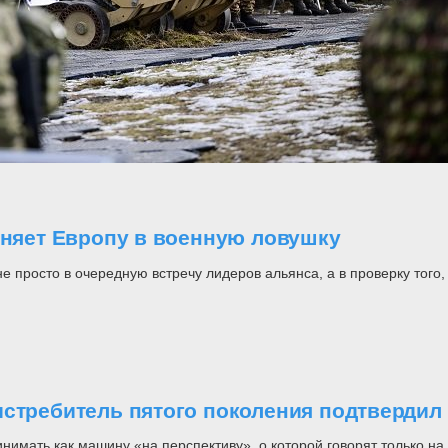
оняет Европу в военную ловушку
росто в очередную встречу лидеров альянса, а в проверку того, н
стребитель пятого поколения подтвердил 
инимать как машину «на перспективу», о которой говорят только 