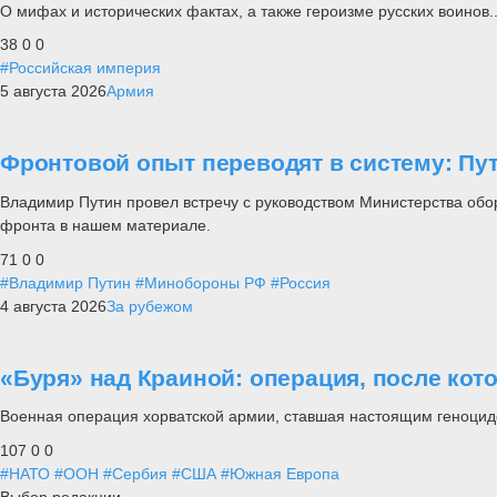
О мифах и исторических фактах, а также героизме русских воинов..
38
0
0
#Российская империя
5 августа 2026
Армия
Фронтовой опыт переводят в систему: П
Владимир Путин провел встречу с руководством Министерства обо
фронта в нашем материале.
71
0
0
#Владимир Путин
#Минобороны РФ
#Россия
4 августа 2026
За рубежом
«Буря» над Краиной: операция, после кот
Военная операция хорватской армии, ставшая настоящим геноцид
107
0
0
#НАТО
#ООН
#Сербия
#США
#Южная Европа