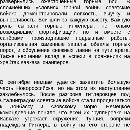
развернулись ожесточённые горные бои. В 
сложнейших условиях горной войны советские 
войска демонстрировали ловкость, выучку и 
выносливость. Бои шли за каждую высоту. Важную 
роль сыграли горные инженеры, не только 
возводившие фортификации, но и вместе с 
сапёрами производившие подрывные работы, 
организовывая каменные завалы, обвалы горных 
пород и обрушение снежных лавин на пути врага. 
Также неоценим вклад в успехи в сражениях на 
хребтах Кавказа  снайперов. 
В сентябре немцам удаётся захватить большую 
часть Новороссийска, но на этом их наступление 
захлебнулось. После разгрома гитлеровцев под 
Сталинградом советские войска стали продвигаться 
к Донбассу и Азовскому морю. Немецкое 
командование поняло, что всей их группировке на 
Кавказе угрожает окружение. Турция, вопреки 
надеждам Гитлера, в войну на его стороне не 