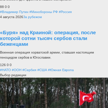
88
0
0
#Владимир Путин
#Минобороны РФ
#Россия
4 августа 2026
За рубежом
«Буря» над Краиной: операция, после
которой сотни тысяч сербов стали
беженцами
Военная операция хорватской армии, ставшая настоящим
геноцидом сербов в Югославии.
126
0
0
#НАТО
#ООН
#Сербия
#США
#Южная Европа
Выбор редакции