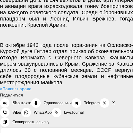
совершали до 2 тысяч вылетов в день, артиллерия 
и авиация врага израсходовала тонну боеприпасов 
на каждого советского солдата. Среди оборонявших 
плацдарм был и Леонид Ильич Брежнев, тогда 
полковник Красной Армии. 
В октябре 1943 года после поражения на Орловско-
Курской дуге Гитлер отдал приказ об окончательном 
отходе Вермахта с Северного Кавказа. Фашисты 
морем эвакуировались в Крым. Сражение за Кавказ 
длилось 30 с половиной месяцев. СССР вернул 
себе плодородные кубанские земли и нефтяные 
месторождения Майкопа. 
#Подвиг народа
Поделиться
ВКонтакте
Одноклассники
Telegram
X
Viber
WhatsApp
LiveJournal
Скопировать ссылку