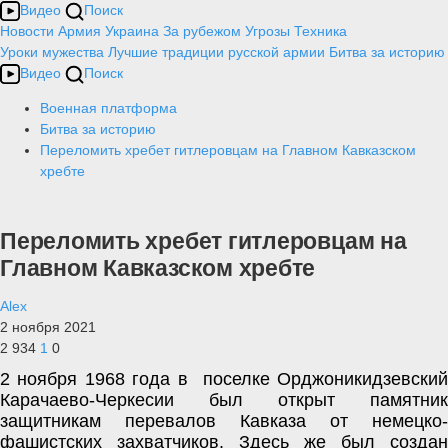
Видео
Поиск
Новости
Армия
Украина
За рубежом
Угрозы
Техника
Уроки мужества
Лучшие традиции русской армии
Битва за историю
Видео
Поиск
Военная платформа
Битва за историю
Переломить хребет гитлеровцам на Главном Кавказском
хребте
Переломить хребет гитлеровцам на
Главном Кавказском хребте
Alex
2 ноября 2021
2 934
1
0
2 ноября 1968 года в  поселке Орджоникидзевский 
Карачаево-Черкесии был открыт памятник 
защитникам перевалов Кавказа от немецко-
фашистских захватчиков. Здесь же был создан 