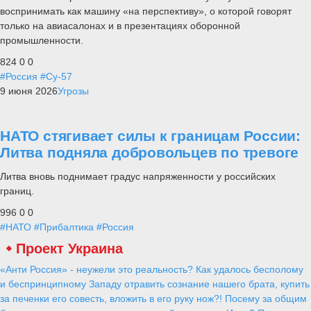
воспринимать как машину «на перспективу», о которой говорят
только на авиасалонах и в презентациях оборонной
промышленности.
824
0
0
#Россия
#Су-57
9 июня 2026
Угрозы
НАТО стягивает силы к границам России:
Литва подняла добровольцев по тревоге
Литва вновь поднимает градус напряженности у российских
границ.
996
0
0
#НАТО
#Прибалтика
#Россия
Проект Украина
«Анти Россия» - неужели это реальность? Как удалось бесполому
и беспринципному Западу отравить сознание нашего брата, купить
за печенки его совесть, вложить в его руку нож?! Посему за общим