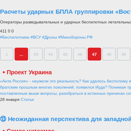
Расчеты ударных БПЛА группировки «Вост
Операторы разведывательных и ударных беспилотных летательных
411
0
0
#Беспилотники
#ВСУ
#Дроны
#Минобороны РФ
1
...
43
44
45
46
47
48
49
Проект Украина
«Анти Россия» - неужели это реальность? Как удалось бесполому и
братским прошлым многих поколений, появился Иуда? Понимая тр
поставленные выше вопросы, разобраться в истинных причинах соб
28 января
Статьи
⑬ Неожиданная перспектива для западной