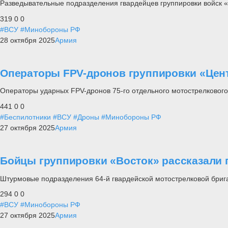
Разведывательные подразделения гвардейцев группировки войск 
319
0
0
#ВСУ
#Минобороны РФ
28 октября 2025
Армия
Операторы FPV-дронов группировки «Цен
Операторы ударных FPV-дронов 75-го отдельного мотострелкового 
441
0
0
#Беспилотники
#ВСУ
#Дроны
#Минобороны РФ
27 октября 2025
Армия
Бойцы группировки «Восток» рассказали
Штурмовые подразделения 64-й гвардейской мотострелковой брига
294
0
0
#ВСУ
#Минобороны РФ
27 октября 2025
Армия