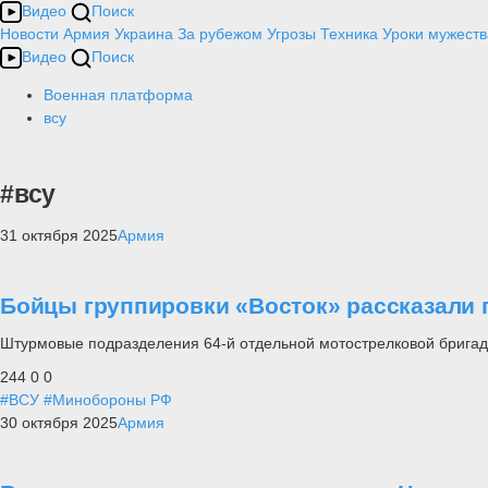
Видео
Поиск
Новости
Армия
Украина
За рубежом
Угрозы
Техника
Уроки мужеств
Видео
Поиск
Военная платформа
всу
#всу
31 октября 2025
Армия
Бойцы группировки «Восток» рассказали 
Штурмовые подразделения 64-й отдельной мотострелковой бригад
244
0
0
#ВСУ
#Минобороны РФ
30 октября 2025
Армия