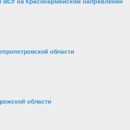
и ВСУ на Красноармейском направлении
епропетровской области
орожской области