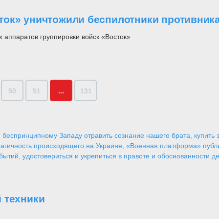
ок» уничтожили беспилотники противника
 аппаратов группировки войск «Восток»
50
51
...
131
 беспринципному Западу отравить сознание нашего брата, купить за
агичность происходящего на Украине, «Военная платформа» публ
ытий, удостовериться и укрепиться в правоте и обоснованности де
 техники