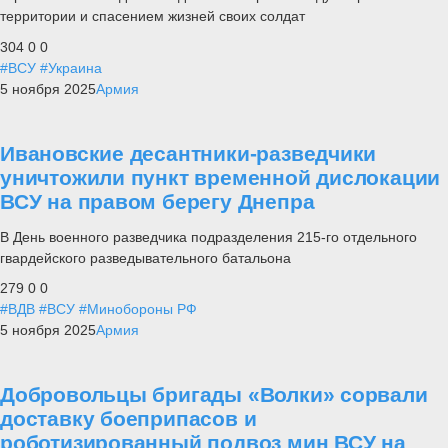
территории и спасением жизней своих солдат
304
0
0
#ВСУ
#Украина
5 ноября 2025
Армия
Ивановские десантники-разведчики
уничтожили пункт временной дислокации
ВСУ на правом берегу Днепра
В День военного разведчика подразделения 215-го отдельного
гвардейского разведывательного батальона
279
0
0
#ВДВ
#ВСУ
#Минобороны РФ
5 ноября 2025
Армия
Добровольцы бригады «Волки» сорвали
доставку боеприпасов и
роботизированный подвоз мин ВСУ на