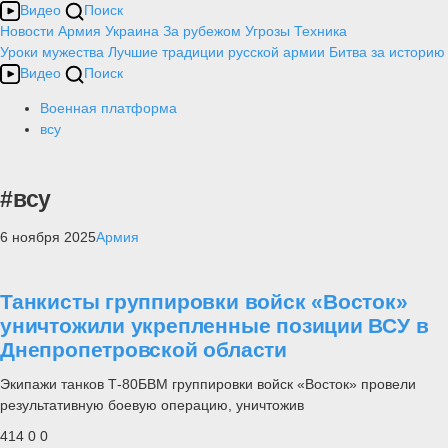
Видео
Поиск
Новости
Армия
Украина
За рубежом
Угрозы
Техника
Уроки мужества
Лучшие традиции русской армии
Битва за историю
Видео
Поиск
Военная платформа
всу
#всу
6 ноября 2025
Армия
Танкисты группировки войск «Восток»
уничтожили укрепленные позиции ВСУ в
Днепропетровской области
Экипажи танков Т-80БВМ группировки войск «Восток» провели
результативную боевую операцию, уничтожив
414
0
0