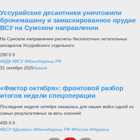
Уссурийские десантники уничтожили
бронемашину и замаскированное орудие
ВСУ на Сумском направлении
На Сумском направлении расчеты беспилотных летательных
аппаратов Уссурийского отдельного
290
0
0
#ВДВ
#ВСУ
#Минобороны РФ
31 октября 2025
Армия
«Фактор октября»: фронтовой разбор
итогов недели спецоперации
Последняя неделя октября оказалась для наших войск одной из
самых результативных за весь осенний
455
0
0
#ВСУ
#Донбасс
#Минобороны РФ
#Россия
#Украина