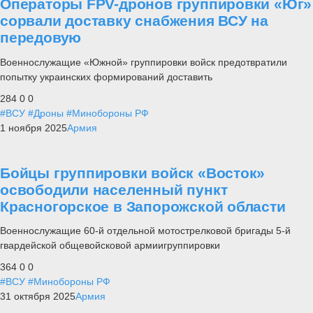
Операторы FPV-дронов группировки «Юг»
сорвали доставку снабжения ВСУ на
передовую
Военнослужащие «Южной» группировки войск предотвратили
попытку украинских формирований доставить
284
0
0
#ВСУ
#Дроны
#Минобороны РФ
1 ноября 2025
Армия
Бойцы группировки войск «Восток»
освободили населенный пункт
Красногорское в Запорожской области
Военнослужащие 60-й отдельной мотострелковой бригады 5-й
гвардейской общевойсковой армиигруппировки
364
0
0
#ВСУ
#Минобороны РФ
31 октября 2025
Армия