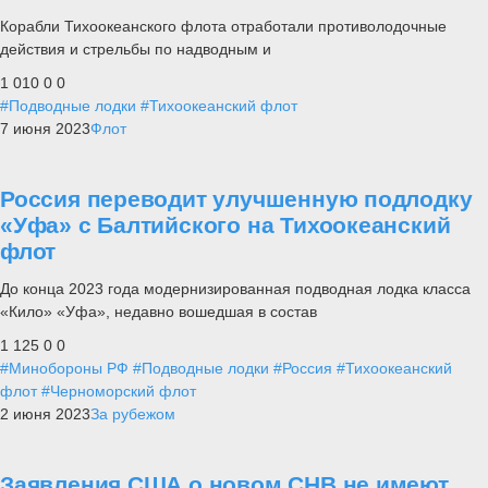
Корабли Тихоокеанского флота отработали противолодочные
действия и стрельбы по надводным и
1 010
0
0
#Подводные лодки
#Тихоокеанский флот
7 июня 2023
Флот
Россия переводит улучшенную подлодку
«Уфа» с Балтийского на Тихоокеанский
флот
До конца 2023 года модернизированная подводная лодка класса
«Кило» «Уфа», недавно вошедшая в состав
1 125
0
0
#Минобороны РФ
#Подводные лодки
#Россия
#Тихоокеанский
флот
#Черноморский флот
2 июня 2023
За рубежом
Заявления США о новом СНВ не имеют