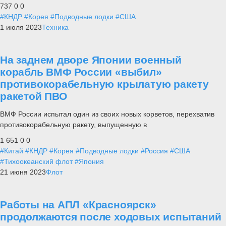
737
0
0
#КНДР
#Корея
#Подводные лодки
#США
1 июля 2023
Техника
На заднем дворе Японии военный
корабль ВМФ России «выбил»
противокорабельную крылатую ракету
ракетой ПВО
ВМФ России испытал один из своих новых корветов, перехватив
противокорабельную ракету, выпущенную в
1 651
0
0
#Китай
#КНДР
#Корея
#Подводные лодки
#Россия
#США
#Тихоокеанский флот
#Япония
21 июня 2023
Флот
Работы на АПЛ «Красноярск»
продолжаются после ходовых испытаний