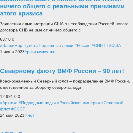
ничего общего с реальными причинами
этого кризиса
Заявления администрации США о несоблюдении Россией нового
договора СНВ не имеют ничего общего с
637
0
0
#Владимир Путин
#Подводные лодки
#Россия
#СНВ-III
#США
1 июня 2023
Уроки мужества
Северному флоту ВМФ России – 90 лет!
Краснознаменный Северный флот – подразделение ВМФ России,
ответственное за оборону северо-запада
12 991
0
0
#Арктика
#Подводные лодки
#Российская империя
#Северный
флот
#СССР
24 мая 2023
Флот