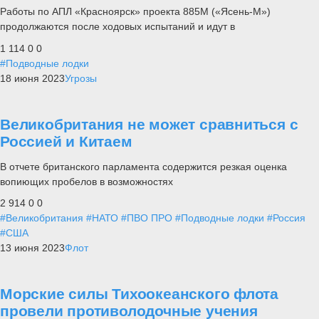
Работы по АПЛ «Красноярск» проекта 885М («Ясень-М»)
продолжаются после ходовых испытаний и идут в
1 114
0
0
#Подводные лодки
18 июня 2023
Угрозы
Великобритания не может сравниться с
Россией и Китаем
В отчете британского парламента содержится резкая оценка
вопиющих пробелов в возможностях
2 914
0
0
#Великобритания
#НАТО
#ПВО ПРО
#Подводные лодки
#Россия
#США
13 июня 2023
Флот
Морские силы Тихоокеанского флота
провели противолодочные учения