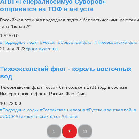
АПЛ «Генералиссимус Суворов»
отправится на ТОФ в августе
Российская атомная подводная лодка с баллистическими ракетами
типа "Борей-А"
1 525
0
0
#Подводные лодки
#Россия
#Северный флот
#Тихоокеанский флот
21 мая 2023
Уроки мужества
Тихоокеанский флот - король восточных
вод
Тихоокеанский флот России был создан в 1731 году в составе
Императорского флота России. Флот был
10 872
0
0
#Подводные лодки
#Российская империя
#Русско-японская война
#СССР
#Тихоокеанский флот
#Япония
1
7
11