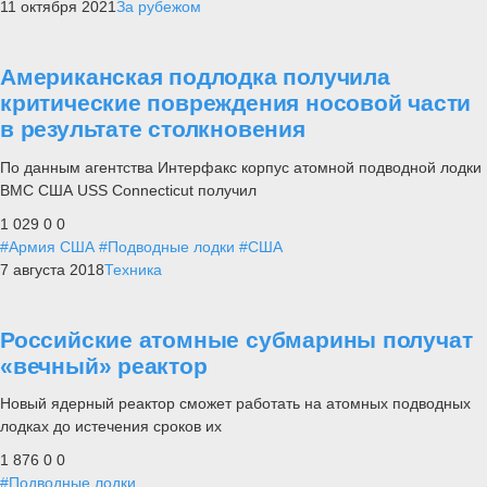
11 октября 2021
За рубежом
Американская подлодка получила
критические повреждения носовой части
в результате столкновения
По данным агентства Интерфакс корпус атомной подводной лодки
ВМС США USS Connecticut получил
1 029
0
0
#Армия США
#Подводные лодки
#США
7 августа 2018
Техника
Российские атомные субмарины получат
«вечный» реактор
Новый ядерный реактор сможет работать на атомных подводных
лодках до истечения сроков их
1 876
0
0
#Подводные лодки