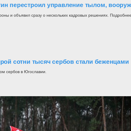
утин перестроил управление тылом, воор
роны и объявил сразу о нескольких кадровых решениях. Подробнее
орой сотни тысяч сербов стали беженцами
ом сербов в Югославии.