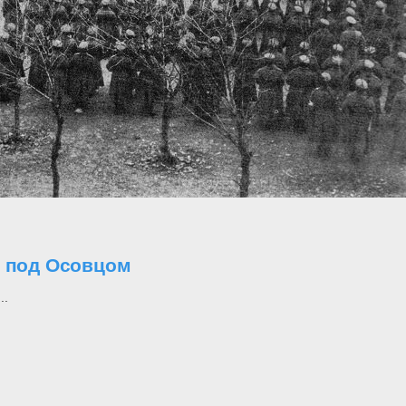
о под Осовцом
..