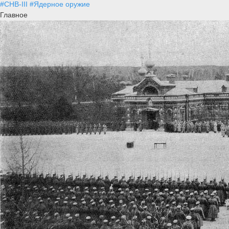
#СНВ-III
#Ядерное оружие
Главное