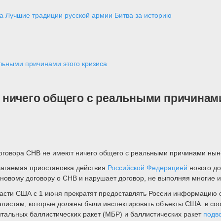
а
Лучшие традиции русской армии
Битва за историю
льными причинами этого кризиса
ничего общего с реальными причинами
говора СНВ не имеют ничего общего с реальными причинами ныне
олагаемая приостановка действия
Российской Федерацией
нового д
 новому договору о СНВ и нарушает договор, не выполняя многие и
ласти США с 1 июня прекратят предоставлять России информацию 
алистам, которые должны были инспектировать объекты США. в соо
тальных баллистических ракет (МБР) и баллистических ракет
подв