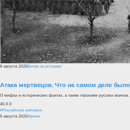
6 августа 2026
Битва за историю
Атака мертвецов. Что на самом деле был
О мифах и исторических фактах, а также героизме русских воинов..
46
0
0
#Российская империя
5 августа 2026
Армия