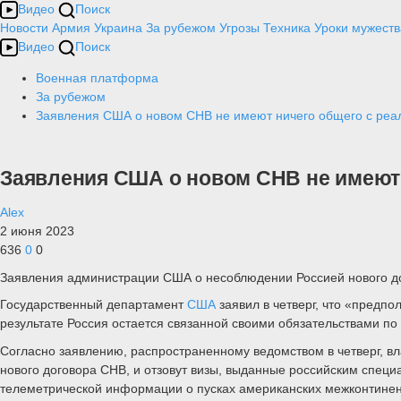
Видео
Поиск
Новости
Армия
Украина
За рубежом
Угрозы
Техника
Уроки мужеств
Видео
Поиск
Военная платформа
За рубежом
Заявления США о новом СНВ не имеют ничего общего с реа
Заявления США о новом СНВ не имеют 
Alex
2 июня 2023
636
0
0
Заявления администрации США о несоблюдении Россией нового до
Государственный департамент
США
заявил в четверг, что «предп
результате Россия остается связанной своими обязательствами по
Согласно заявлению, распространенному ведомством в четверг, в
нового договора СНВ, и отзовут визы, выданные российским специ
телеметрической информации о пусках американских межконтинен