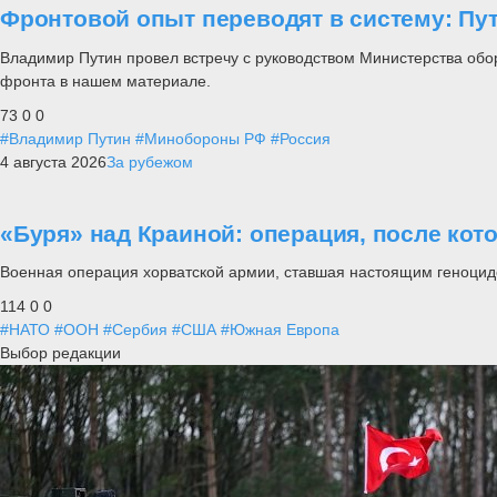
Фронтовой опыт переводят в систему: П
Владимир Путин провел встречу с руководством Министерства обо
фронта в нашем материале.
73
0
0
#Владимир Путин
#Минобороны РФ
#Россия
4 августа 2026
За рубежом
«Буря» над Краиной: операция, после кот
Военная операция хорватской армии, ставшая настоящим геноцид
114
0
0
#НАТО
#ООН
#Сербия
#США
#Южная Европа
Выбор редакции