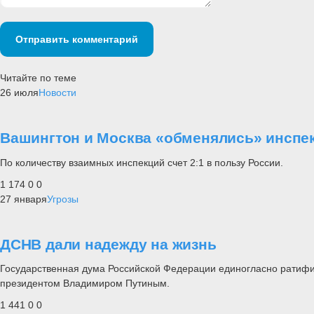
Отправить комментарий
Читайте по теме
26 июля
Новости
Вашингтон и Москва «обменялись» инспе
По количеству взаимных инспекций счет 2:1 в пользу России.
1 174
0
0
27 января
Угрозы
ДСНВ дали надежду на жизнь
Государственная дума Российской Федерации единогласно ратифи
президентом Владимиром Путиным.
1 441
0
0