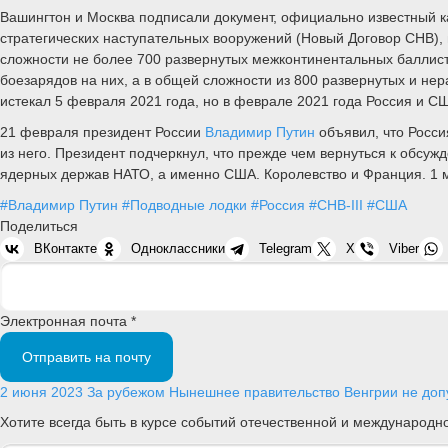
Вашингтон и Москва подписали документ, официально известный
стратегических наступательных вооружений (Новый Договор СНВ), в
сложности не более 700 развернутых межконтинентальных баллисти
боезарядов на них, а в общей сложности из 800 развернутых и не
истекал 5 февраля 2021 года, но в феврале 2021 года Россия и С
21 февраля президент России
Владимир Путин
объявил, что Росси
из него. Президент подчеркнул, что прежде чем вернуться к обсуж
ядерных держав НАТО, а именно США. Королевство и Франция. 1 м
#Владимир Путин
#Подводные лодки
#Россия
#СНВ-III
#США
Поделиться
ВКонтакте
Одноклассники
Telegram
X
Viber
Электронная почта *
Отправить на почту
2 июня 2023
За рубежом
Нынешнее правительство Венгрии не доп
Хотите всегда быть в курсе событий отечественной и международ