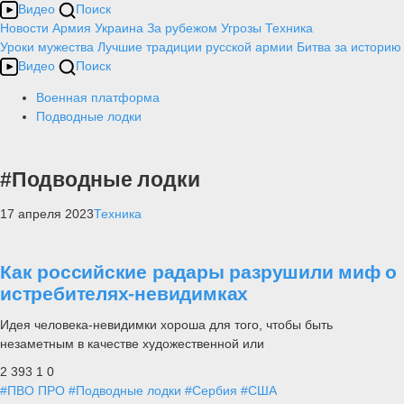
Видео
Поиск
Новости
Армия
Украина
За рубежом
Угрозы
Техника
Уроки мужества
Лучшие традиции русской армии
Битва за историю
Видео
Поиск
Военная платформа
Подводные лодки
#Подводные лодки
17 апреля 2023
Техника
Как российские радары разрушили миф о
истребителях-невидимках
Идея человека-невидимки хороша для того, чтобы быть
незаметным в качестве художественной или
2 393
1
0
#ПВО ПРО
#Подводные лодки
#Сербия
#США