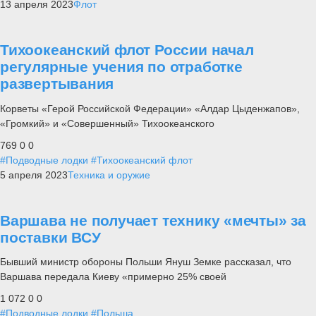
13 апреля 2023
Флот
Тихоокеанский флот России начал
регулярные учения по отработке
развертывания
Корветы «Герой Российской Федерации» «Алдар Цыденжапов»,
«Громкий» и «Совершенный» Тихоокеанского
769
0
0
#Подводные лодки
#Тихоокеанский флот
5 апреля 2023
Техника и оружие
Варшава не получает технику «мечты» за
поставки ВСУ
Бывший министр обороны Польши Януш Земке рассказал, что
Варшава передала Киеву «примерно 25% своей
1 072
0
0
#Подводные лодки
#Польша