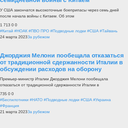
У США закончатся высокоточные боеприпасы через семь дней
после начала войны с Китаем. Об этом
1 713
0
0
#Китай
#НОАК
#ПВО ПРО
#Подводные лодки
#США
#Тайвань
24 марта 2023
За рубежом
Джорджия Мелони пообещала отказаться
от традиционной сдержанности Италии в
обсуждении расходов на оборону
Премьер-министр Италии Джорджия Мелони пообещала
отказаться от традиционной сдержанности Италии в
735
0
0
#Беспилотники
#НАТО
#Подводные лодки
#США
#Украина
#Франция
21 марта 2023
За рубежом