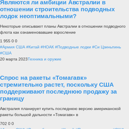
Являются ли амбиции Австралии в
отношении строительства подводных
лодок неоптимальными?
Некоторые описывают планы Австралии в отношении подводного
флота как ознаменовавшие взросление
1 955
0
0
#Армия США
#Китай
#НОАК
#Подводные лодки
#Си Цзиньпинь
#США
20 марта 2023
Техника и оружие
Спрос на ракеты «Томагавк»
стремительно растет, поскольку США
поддерживают последнюю продажу за
границу
Австралия планирует купить последнюю версию американской
ракеты большой дальности «Томагавк» в
702
0
0