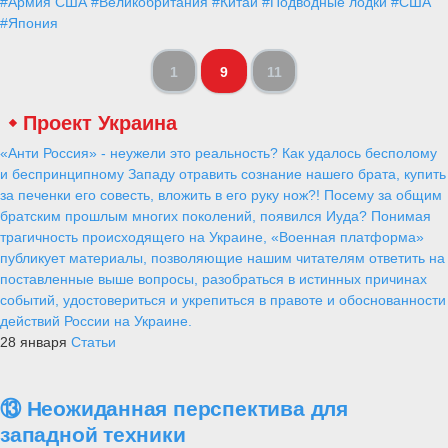
#Армия США
#Великобритания
#Китай
#Подводные лодки
#США
#Япония
1
9
11
Проект Украина
«Анти Россия» - неужели это реальность? Как удалось бесполому
и беспринципному Западу отравить сознание нашего брата, купить
за печенки его совесть, вложить в его руку нож?! Посему за общим
братским прошлым многих поколений, появился Иуда? Понимая
трагичность происходящего на Украине, «Военная платформа»
публикует материалы, позволяющие нашим читателям ответить на
поставленные выше вопросы, разобраться в истинных причинах
событий, удостовериться и укрепиться в правоте и обоснованности
действий России на Украине.
28 января
Статьи
⑬ Неожиданная перспектива для
западной техники