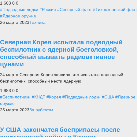
1 603
0
0
#Подводные лодки
#Россия
#Северный флот
#Тихоокеанский флот
#Ядерное оружие
26 марта 2023
Техника
Северная Корея испытала подводный
беспилотник с ядерной боеголовкой,
способный вызвать радиоактивное
цунами
24 марта Северная Корея заявила, что испытала подводный
беспилотник, способный нести ядерную
1 983
0
0
#Беспилотники
#КНДР
#Корея
#Подводные лодки
#США
#Ядерное
оружие
25 марта 2023
За рубежом
У США закончатся боеприпасы после
семидневной войны с Китаем