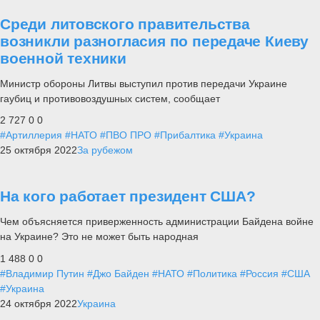
Среди литовского правительства
возникли разногласия по передаче Киеву
военной техники
Министр обороны Литвы выступил против передачи Украине
гаубиц и противовоздушных систем, сообщает
2 727
0
0
#Артиллерия
#НАТО
#ПВО ПРО
#Прибалтика
#Украина
25 октября 2022
За рубежом
На кого работает президент США?
Чем объясняется приверженность администрации Байдена войне
на Украине? Это не может быть народная
1 488
0
0
#Владимир Путин
#Джо Байден
#НАТО
#Политика
#Россия
#США
#Украина
24 октября 2022
Украина