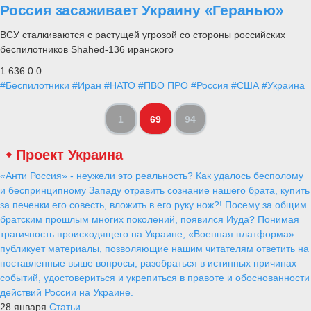
Россия засаживает Украину «Геранью»
ВСУ сталкиваются с растущей угрозой со стороны российских
беспилотников Shahed-136 иранского
1 636
0
0
#Беспилотники
#Иран
#НАТО
#ПВО ПРО
#Россия
#США
#Украина
1
69
94
Проект Украина
«Анти Россия» - неужели это реальность? Как удалось бесполому
и беспринципному Западу отравить сознание нашего брата, купить
за печенки его совесть, вложить в его руку нож?! Посему за общим
братским прошлым многих поколений, появился Иуда? Понимая
трагичность происходящего на Украине, «Военная платформа»
публикует материалы, позволяющие нашим читателям ответить на
поставленные выше вопросы, разобраться в истинных причинах
событий, удостовериться и укрепиться в правоте и обоснованности
действий России на Украине.
28 января
Статьи