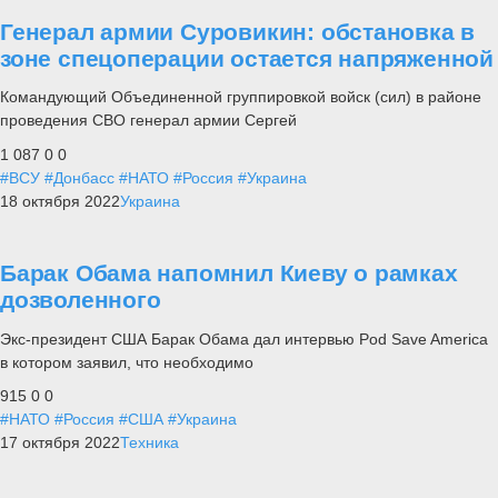
Генерал армии Суровикин: обстановка в
зоне спецоперации остается напряженной
Командующий Объединенной группировкой войск (сил) в районе
проведения СВО генерал армии Сергей
1 087
0
0
#ВСУ
#Донбасс
#НАТО
#Россия
#Украина
18 октября 2022
Украина
Барак Обама напомнил Киеву о рамках
дозволенного
Экс-президент США Барак Обама дал интервью Pod Save America
в котором заявил, что необходимо
915
0
0
#НАТО
#Россия
#США
#Украина
17 октября 2022
Техника