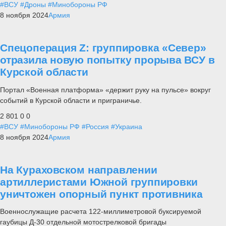
#ВСУ
#Дроны
#Минобороны РФ
8 ноября 2024
Армия
Спецоперация Z: группировка «Север»
отразила новую попытку прорыва ВСУ в
Курской области
Портал «Военная платформа» «держит руку на пульсе» вокруг
событий в Курской области и приграничье.
2 801
0
0
#ВСУ
#Минобороны РФ
#Россия
#Украина
8 ноября 2024
Армия
На Кураховском направлении
артиллеристами Южной группировки
уничтожен опорный пункт противника
Военнослужащие расчета 122-миллиметровой буксируемой
гаубицы Д-30 отдельной мотострелковой бригады