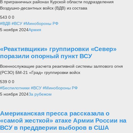
В приграничных районах Курской области подразделения
Воздушно-десантных войск (ВДВ) из состава
543
0
0
#ВДВ
#ВСУ
#Минобороны РФ
5 ноября 2024
Армия
«Реактивщики» группировки «Север»
поразили опорный пункт ВСУ
Военнослужащие расчета реактивной системы залпового огня
(РСЗО) БМ-21 «Град» группировки войск
539
0
0
#Беспилотники
#ВСУ
#Минобороны РФ
5 ноября 2024
За рубежом
Американская пресса рассказала о
«самой жесткой» атаке Армии России на
ВСУ в преддверии выборов в США