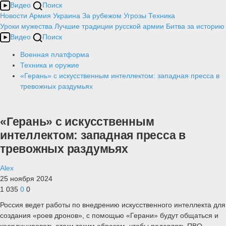
Видео
Поиск
Новости
Армия
Украина
За рубежом
Угрозы
Техника
Уроки мужества
Лучшие традиции русской армии
Битва за историю
Видео
Поиск
Военная платформа
Техника и оружие
«Герань» с искусственным интеллектом: западная пресса в
тревожных раздумьях
«Герань» с искусственным
интеллектом: западная пресса в
тревожных раздумьях
Alex
25 ноября 2024
1 035
0
0
Россия ведет работы по внедрению искусственного интеллекта для
создания «роев дронов», с помощью «Герани» будут общаться и
координировать атаки таким образом, чтобы подавлять ПВО