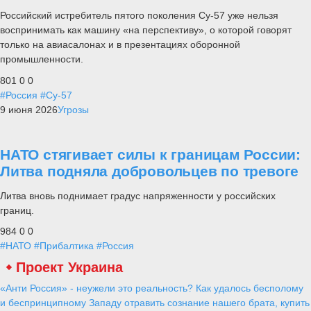
Российский истребитель пятого поколения Су-57 уже нельзя
воспринимать как машину «на перспективу», о которой говорят
только на авиасалонах и в презентациях оборонной
промышленности.
801
0
0
#Россия
#Су-57
9 июня 2026
Угрозы
НАТО стягивает силы к границам России:
Литва подняла добровольцев по тревоге
Литва вновь поднимает градус напряженности у российских
границ.
984
0
0
#НАТО
#Прибалтика
#Россия
Проект Украина
«Анти Россия» - неужели это реальность? Как удалось бесполому
и беспринципному Западу отравить сознание нашего брата, купить