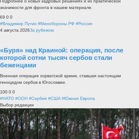
Подробнее о новых кадровых решениях и их практической
значимости для фронта в нашем материале.
69
0
0
#Владимир Путин
#Минобороны РФ
#Россия
4 августа 2026
За рубежом
«Буря» над Краиной: операция, после
которой сотни тысяч сербов стали
беженцами
Военная операция хорватской армии, ставшая настоящим
геноцидом сербов в Югославии.
100
0
0
#НАТО
#ООН
#Сербия
#США
#Южная Европа
Выбор редакции