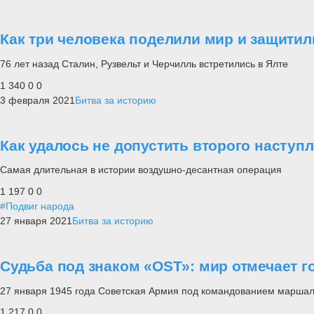
Как три человека поделили мир и защитил
76 лет назад Сталин, Рузвельт и Черчилль встретились в Ялте
1 340
0
0
3 февраля 2021
Битва за историю
Как удалось не допустить второго наступ
Самая длительная в истории воздушно-десантная операция
1 197
0
0
#Подвиг народа
27 января 2021
Битва за историю
Судьба под знаком «OST»: мир отмечает
27 января 1945 года Советская Армия под командованием марша
1 217
0
0