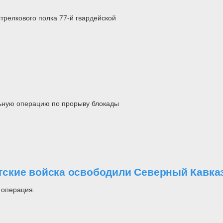
стрелкового полка 77-й гвардейской
ельную операцию по прорыву блокады
етские войска освободили Северный Кавказ
 операция.