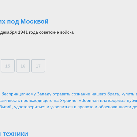
их под Москвой
декабря 1941 года советские войска
15
16
17
 беспринципному Западу отравить сознание нашего брата, купить за
агичность происходящего на Украине, «Военная платформа» публ
ытий, удостовериться и укрепиться в правоте и обоснованности де
 техники