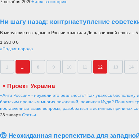
7 декабря 2020
Битва за историю
Ни шагу назад: контрнаступление советск
В минувшие выходные в России отметили День воинской славы – 5 
1 590
0
0
#Подвиг народа
1
...
8
9
10
11
12
13
14
Проект Украина
«Анти Россия» - неужели это реальность? Как удалось бесполому и
братским прошлым многих поколений, появился Иуда? Понимая тр
поставленные выше вопросы, разобраться в истинных причинах соб
28 января
Статьи
⑬ Неожиданная перспектива для западной