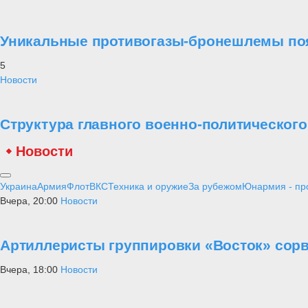
Уникальные противогазы-бронешлемы поя
5
Новости
Структура главного военно-политическог
Новости
Украина
Армия
Флот
ВКС
Техника и оружие
За рубежом
Юнармия - пр
Вчера, 20:00
Новости
Артиллеристы группировки «Восток» сорв
Вчера, 18:00
Новости