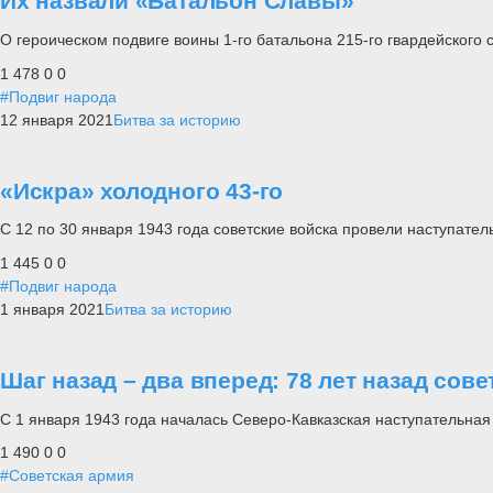
Их назвали «Батальон Славы»
О героическом подвиге воины 1-го батальона 215-го гвардейского 
1 478
0
0
#Подвиг народа
12 января 2021
Битва за историю
«Искра» холодного 43-го
С 12 по 30 января 1943 года советские войска провели наступат
1 445
0
0
#Подвиг народа
1 января 2021
Битва за историю
Шаг назад – два вперед: 78 лет назад сов
С 1 января 1943 года началась Северо-Кавказская наступательная
1 490
0
0
#Советская армия