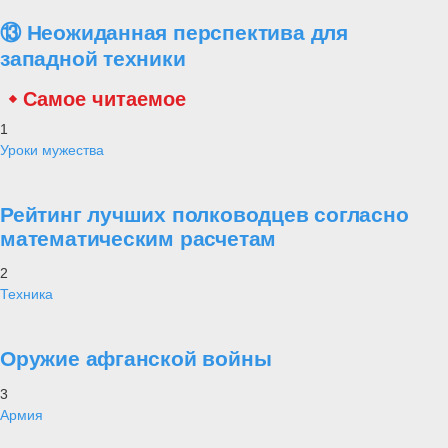
укрепрайонов (УР), построенных вдоль западных границ СССР
перед войной.
Музей под открытым небом "Линия Сталина"EPA/TASS
Советское высшее политическое и военное руководство
планировало, что войска прикрытия заняв УР, сумеют сдержать
первый натиск агрессора, и этого времени хватить для того, чтобы
развернулись доукомплектованные и отмобилизованные армии
стратегических эшелонов приграничных округов для нанесения
ответного удара по врагу и последующего его разгрома.
В период с 1928 по 1939 г. на огромном расстоянии от Карелии до
Тирасполя и Каменец-Подольского было построено более 4200
пулемётных и пулеметно-артиллерийских сооружений (ДОС),
объединённых в 21 УР. Они представляли собой систему секторов
обороны, включающих узлы обороны, каждый из которых состоял
из нескольких опорных пунктов на основе долговременных огневых
точек (ДОТ). УР имели протяженность от 50 до 140 км на глубину
от 1 до 2 км и строились в местах вероятного наступления
противника.