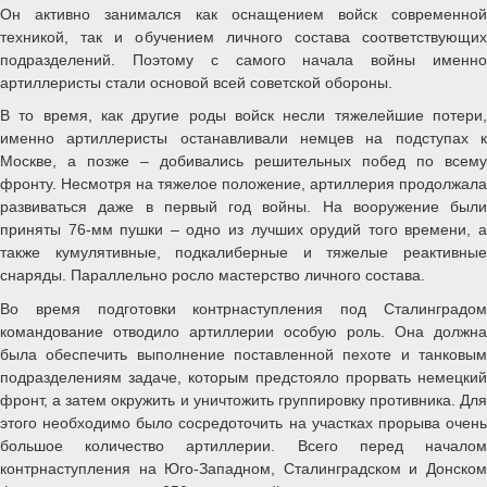
Он активно занимался как оснащением войск современной
техникой, так и обучением личного состава соответствующих
подразделений. Поэтому с самого начала войны именно
артиллеристы стали основой всей советской обороны.
В то время, как другие роды войск несли тяжелейшие потери,
именно артиллеристы останавливали немцев на подступах к
Москве, а позже – добивались решительных побед по всему
фронту. Несмотря на тяжелое положение, артиллерия продолжала
развиваться даже в первый год войны. На вооружение были
приняты 76-мм пушки – одно из лучших орудий того времени, а
также кумулятивные, подкалиберные и тяжелые реактивные
снаряды. Параллельно росло мастерство личного состава.
Во время подготовки контрнаступления под Сталинградом
командование отводило артиллерии особую роль. Она должна
была обеспечить выполнение поставленной пехоте и танковым
подразделениям задаче, которым предстояло прорвать немецкий
фронт, а затем окружить и уничтожить группировку противника. Для
этого необходимо было сосредоточить на участках прорыва очень
большое количество артиллерии. Всего перед началом
контрнаступления на Юго-Западном, Сталинградском и Донском