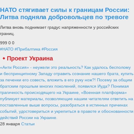
НАТО стягивает силы к границам России:
Литва подняла добровольцев по тревоге
Литва вновь поднимает градус напряженности у российских
границ.
999
0
0
#НАТО
#Прибалтика
#Россия
Бессмертный подвиг малых
гарнизонов
Alex
2 ноября 2020
1 179
0
0
Одной из наиболее малоизвестных и малоизученных страниц
истории Великой Отечественной войны даже сегодня, спустя
более 75 лет после её окончания, была и остаётся та, которая
связана с подвигом защитников долговременных сооружений