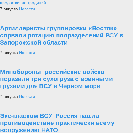
границе.
В мирное время УР занимали специальные воинские
формирования, которые так и назывались – укреплённые районы.
По составу их можно приравнять к стрелковым полкам. Они
включали в себя 2 – 4 пулеметных или пулеметно-артиллерийских
батальона, артиллерийский дивизион (батарею), и другие
подразделения.
Каждый ДОТ имел постоянный гарнизон, как правило, состоявший
из 15 – 30 чел. Во время войны гарнизоны ДОТов предполагалось
усилить за счет стрелковых подразделений дивизий прикрытия
границы, которые должны были оборонять УР.
Реальная укомплектованность укрепрайонов накануне войны была
самой низкой в Красной Армии – не более 40%. Большинство из
них так и не было до конца оснащено вооружением.
Стремительное продвижение фашистов нарушило планы
советского командования по использованию УР. Зачастую войска
либо не успевали их занять, либо в этом не было уже никакой
целесообразности, учитывая, что враг обошел УР и находится
далеко позади. Именно такая участь постигла Минский УР,