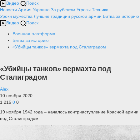
Видео
Поиск
Новости
Армия
Украина
За рубежом
Угрозы
Техника
Уроки мужества
Лучшие традиции русской армии
Битва за историю
Видео
Поиск
Военная платформа
Битва за историю
«Убийцы танков» вермахта под Сталиградом
«Убийцы танков» вермахта под
Сталиградом
Alex
10 ноября 2020
1 215
0
0
19 ноября 1942 года – началось контрнаступление Красной армии
под Сталинградом.