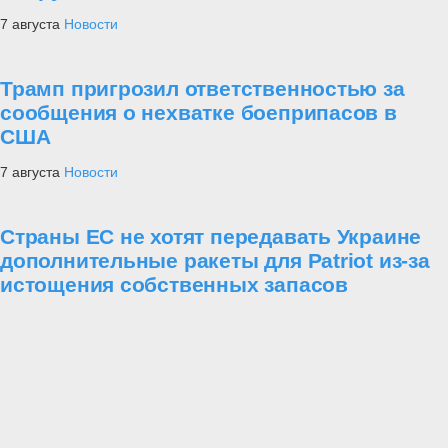
построенный перед столицей Белоруссии, которую враг захватил
28 июня, обойдя с севера и юга и окружив войска Западного
фронта.
Там же, где войска занимали УР, враг платил высокую цену за
продвижение вперед. Например, в течение 5 суток до 26 июня
1941 г. стойко оборонялись 41-я сд и 99-я сд в Рава-Русском и
Перемышльском УР на Львовском направлении. Они отошли
только после получения приказа. Киевский УР в начале июля стал
основой обороны столицы Украины. Враг был задержан здесь
почти на 2 месяца.
Если войска отходили, гарнизоны ДОТов, нередко, прикрывали
отход, до конца выполняя свой долг. Они сражались в полном
окружении от нескольких дней до двух недель и погибали под
ударами тяжелой артиллерии, основу которой составляли чешские
305-мм мортиры
«Шкода»
, авиации, в результате подрыво
специальных штурмовых групп, созданных фашистами. Враг
заливал в ДОТы горючее, спускал взрывчатку, травил защитников
газами и даже применял химическое оружие.
Нередко, защитники ДОТов спускались на нижние этажи и на
время прекращали огонь. Затем, когда противник отходил, ДОТ