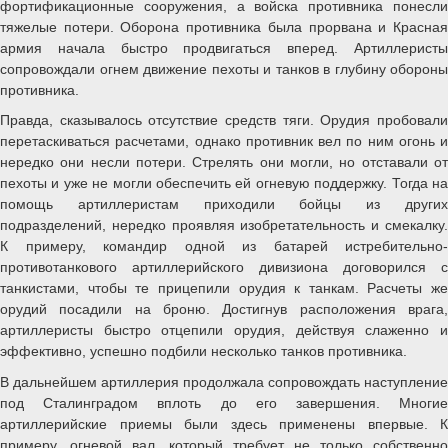
фортификационные сооружения, а войска противника понесли
тяжелые потери. Оборона противника была прорвана и Красная
армия начала быстро продвигаться вперед. Артиллеристы
сопровождали огнем движение пехоты и танков в глубину обороны
противника.
Правда, сказывалось отсутствие средств тяги. Орудия пробовали
перетаскиваться расчетами, однако противник вел по ним огонь и
нередко они несли потери. Стрелять они могли, но отставали от
пехоты и уже не могли обеспечить ей огневую поддержку. Тогда на
помощь артиллеристам приходили бойцы из других
подразделений, нередко проявляя изобретательность и смекалку.
К примеру, командир одной из батарей истребительно-
противотанкового артиллерийского дивизиона договорился с
танкистами, чтобы те прицепили орудия к танкам. Расчеты же
орудий посадили на броню. Достигнув расположения врага,
артиллеристы быстро отцепили орудия, действуя слаженно и
эффективно, успешно подбили несколько танков противника.
В дальнейшем артиллерия продолжала сопровождать наступление
под Сталинградом вплоть до его завершения. Многие
артиллерийские приемы были здесь применены впервые. К
примеру, огневой вал, который требует не только собственно