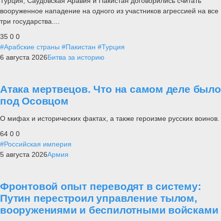
Турция, Саудовская Аравия и Пакистан договорились считать
вооруженное нападение на одного из участников агрессией на все
три государства....
35
0
0
#Арабские страны
#Пакистан
#Турция
6 августа 2026
Битва за историю
Атака мертвецов. Что на самом деле было
под Осовцом
О мифах и исторических фактах, а также героизме русских воинов.
64
0
0
#Российская империя
5 августа 2026
Армия
Фронтовой опыт переводят в систему:
Путин перестроил управление тылом,
вооружениями и беспилотными войсками