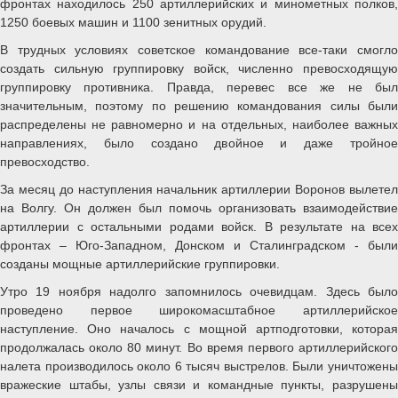
фронтах находилось 250 артиллерийских и минометных полков,
1250 боевых машин и 1100 зенитных орудий.
В трудных условиях советское командование все-таки смогло
создать сильную группировку войск, численно превосходящую
группировку противника. Правда, перевес все же не был
значительным, поэтому по решению командования силы были
распределены не равномерно и на отдельных, наиболее важных
направлениях, было создано двойное и даже тройное
превосходство.
За месяц до наступления начальник артиллерии Воронов вылетел
на Волгу. Он должен был помочь организовать взаимодействие
артиллерии с остальными родами войск. В результате на всех
фронтах – Юго-Западном, Донском и Сталинградском - были
созданы мощные артиллерийские группировки.
Утро 19 ноября надолго запомнилось очевидцам. Здесь было
проведено первое широкомасштабное артиллерийское
наступление. Оно началось с мощной артподготовки, которая
продолжалась около 80 минут. Во время первого артиллерийского
налета производилось около 6 тысяч выстрелов. Были уничтожены
вражеские штабы, узлы связи и командные пункты, разрушены