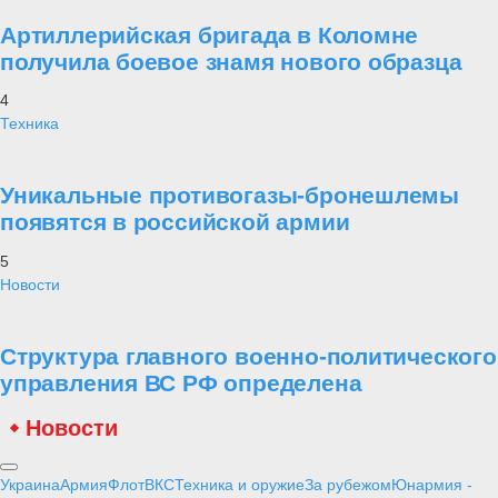
ДОТы являлись мощными фортификационными сооружениями из
бетона, вкопанными в землю на глубину от одного до трех этажей,
автономными
«миникрепостями»
способными выдержат
попадания снарядов тяжелых орудий и вести бой даже будучи
окруженными в течение нескольких суток. Предусматривалось
оснащать ДОТы одним или несколькими орудиями и станковыми
пулеметами.
После включения в состав СССР стран Прибалтики, западных
Белоруссии и Украины, Северной Буковины и Бессарабии по
линии новой границы в 1940 – 1941 г. началось строительство еще
более 20 УР от Мурманска до Дуная. При этом, часть старых УР
была законсервирована и засыпана землей, а в других –
оставлены немногочисленные гарнизоны.
Новые УР строились уже в две укреплённые полосы глубиной до
20 км, между которыми располагались дерево-земляные и
упрощённые бетонные сооружения. ДОТы в опорных пунктах
первой полосы обороны могли соединяться между собой
подземными галереями или крытыми ходами сообщения. Именно
они, построенные непосредственно вдоль границы, оказались к
началу войны полностью готовыми и частично вооруженными в
отличие от большинства ДОТов второй полосы и на
«старой»