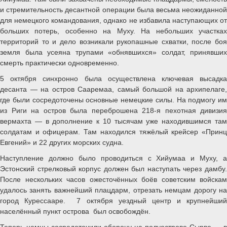
и стремительность десантной операции была весьма неожиданной
для немецкого командования, однако не избавила наступающих от
больших потерь, особенно на Муху. На небольших участках
территорий то и дело возникали рукопашные схватки, после боя
земля была усеяна трупами «обнявшихся» солдат, принявших
смерть практически одновременно.
5 октября синхронно была осуществлена ключевая высадка
десанта — на остров Сааремаа, самый большой на архипелаге,
где были сосредоточены основные немецкие силы. На подмогу им
из Риги на остров была переброшена 218-я пехотная дивизия
вермахта — в дополнение к 10 тысячам уже находившимся там
солдатам и офицерам. Там находился тяжёлый крейсер «Принц
Евгений» и 22 других морских судна.
Наступление должно было проводиться с Хийумаа и Муху, а
Эстонский стрелковый корпус должен был наступать через дамбу.
После нескольких часов ожесточённых боёв советским войскам
удалось занять важнейший плацдарм, отрезать немцам дорогу на
город Курессааре. 7 октября уездный центр и крупнейший
населённый пункт острова был освобождён.
Теперь немцы сосредоточили оборону на полуострове Сырве — в