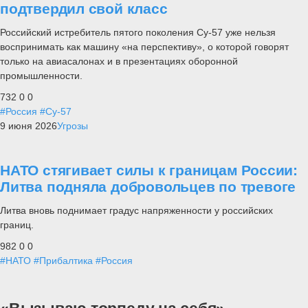
подтвердил свой класс
Российский истребитель пятого поколения Су-57 уже нельзя
воспринимать как машину «на перспективу», о которой говорят
только на авиасалонах и в презентациях оборонной
промышленности.
732
0
0
#Россия
#Су-57
9 июня 2026
Угрозы
НАТО стягивает силы к границам России:
Литва подняла добровольцев по тревоге
Литва вновь поднимает градус напряженности у российских
границ.
982
0
0
#НАТО
#Прибалтика
#Россия