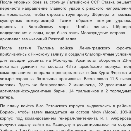
После упорных боёв за столицу Латвийской ССР Ставка решает
перенести направление главного удара с рижского направления
на мемельское, чтобы отрезать группировку Шёрнера от южных
сухопутных коммуникаций. Таким образом немцев удалось
прижать к Балтийскому морю. Чтобы лишить Шёрнера
подкрепления с воды, надо было взять Моонзундские острова —
архипелаг, замыкающий Рижский залив.
После взятия Таллина войска Ленинградского фронта
приблизились к Рижскому заливу и создали благоприятные условия
для высадки десанта на Моонзунд. Архипелаг обороняли 23-я
пехотная дивизия из состава 43-го армейского корпуса под
командованием генерала горнострелковых войск Курта Ферзока и
четыре охранных батальона противника. Всего около 11,5 тысяч
человек. Здесь же базировались 2 миноносца, 22 десантные и
артиллерийско-десантные баржи, 14 тральщиков и 2 торпедных
катера.
По плану войска 8-го Эстонского корпуса выдвигались в районе
Вормси, чтобы затем высадиться на остров Муху (Моон). 109-й
корпус под командованием генерал-лейтенанта И.П. Алфёрова
получил задачу выйти на Хаапсулу и десантироваться на остров
Хийумаа. Там были захвачены необходимые плацдармы, смелость