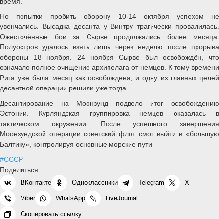
время.
Но попытки пробить оборону 10-14 октября успехом не
увенчались. Высадка десанта у Винтру трагически провалилась.
Ожесточённые бои за Сырве продолжались более месяца.
Полуостров удалось взять лишь через неделю после прорыва
обороны 18 ноября. 24 ноября Сырве был освобождён, что
означало полное очищение архипелага от немцев. К тому времени
Рига уже была месяц как освобождена, и одну из главных целей
десантной операции решили уже тогда.
Десантирование на Моонзунд подвело итог освобождению
Эстонии. Курляндская группировка немцев оказалась в
тактическом окружении. После успешного завершения
Моонзундской операции советский флот смог выйти в «большую
Балтику», контролируя основные морские пути.
#СССР
Поделиться
ВКонтакте
Одноклассники
Telegram
X
Viber
WhatsApp
LiveJournal
Скопировать ссылку