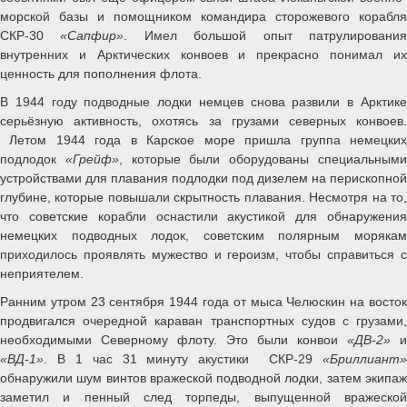
морской базы и помощником командира сторожевого корабля
СКР-30
«Сапфир»
. Имел большой опыт патрулировани
внутренних и Арктических конвоев и прекрасно понимал их
ценность для пополнения флота.
В 1944 году подводные лодки немцев снова развили в Арктике
серьёзную активность, охотясь за грузами северных конвоев.
Летом 1944 года в Карское море пришла группа немецких
подлодок
«Грейф»
, которые были оборудованы специальным
устройствами для плавания подлодки под дизелем на перископной
глубине, которые повышали скрытность плавания. Несмотря на то,
что советские корабли оснастили акустикой для обнаружения
немецких подводных лодок, советским полярным морякам
приходилось проявлять мужество и героизм, чтобы справиться с
неприятелем.
Ранним утром 23 сентября 1944 года от мыса Челюскин на восток
продвигался очередной караван транспортных судов с грузами,
необходимыми Северному флоту. Это были конвои
«ДВ-2»
и
«ВД-1»
. В 1 час 31 минуту акустики СКР-29
«Бриллиант»
обнаружили шум винтов вражеской подводной лодки, затем экипаж
заметил и пенный след торпеды, выпущенной вражеской