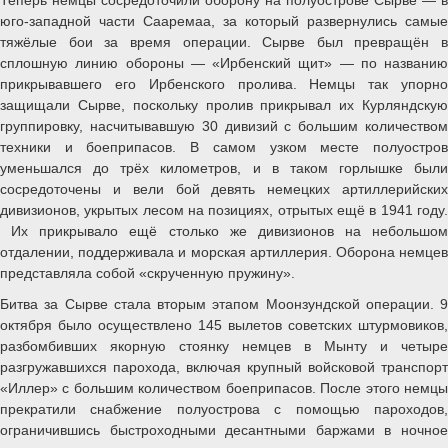
юго-западной части Сааремаа, за который развернулись самые
тяжёлые бои за время операции. Сырве был превращён в
сплошную линию обороны — «Ирбенский щит» — по названию
прикрывавшего его Ирбенского пролива. Немцы так упорно
защищали Сырве, поскольку пролив прикрывал их Курляндскую
группировку, насчитывавшую 30 дивизий с большим количеством
техники и боеприпасов. В самом узком месте полуостров
уменьшался до трёх километров, и в таком горлышке были
сосредоточены и вели бой девять немецких артиллерийских
дивизионов, укрытых лесом на позициях, отрытых ещё в 1941 году.
Их прикрывало ещё столько же дивизионов на небольшом
отдалении, поддерживала и морская артиллерия. Оборона немцев
представляла собой «скрученную пружину».
Битва за Сырве стала вторым этапом Моонзундской операции. 9
октября было осуществлено 145 вылетов советских штурмовиков,
разбомбивших якорную стоянку немцев в Мынту и четыре
разгружавшихся парохода, включая крупный войсковой транспорт
«Иллер» с большим количеством боеприпасов. После этого немцы
прекратили снабжение полуострова с помощью пароходов,
ограничившись быстроходными десантными баржами в ночное