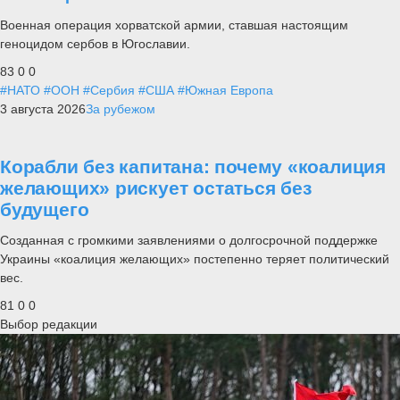
Военная операция хорватской армии, ставшая настоящим
геноцидом сербов в Югославии.
83
0
0
#НАТО
#ООН
#Сербия
#США
#Южная Европа
3 августа 2026
За рубежом
Корабли без капитана: почему «коалиция
желающих» рискует остаться без
будущего
Созданная с громкими заявлениями о долгосрочной поддержке
Украины «коалиция желающих» постепенно теряет политический
вес.
81
0
0
Выбор редакции