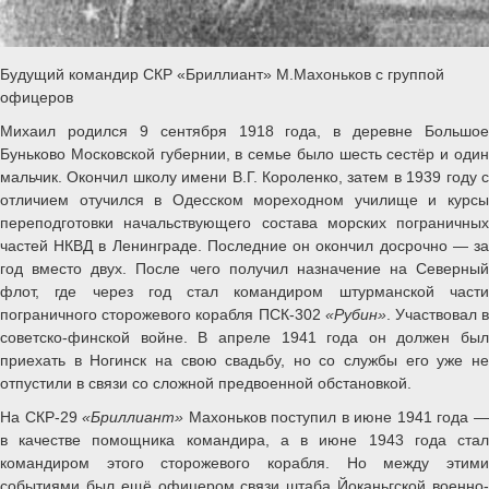
Будущий командир СКР «Бриллиант» М.Махоньков с группой
офицеров
Михаил родился 9 сентября 1918 года, в деревне Большое
Буньково Московской губернии, в семье было шесть сестёр и один
мальчик. Окончил школу имени В.Г. Короленко, затем в 1939 году с
отличием отучился в Одесском мореходном училище и курсы
переподготовки начальствующего состава морских пограничных
частей НКВД в Ленинграде. Последние он окончил досрочно — за
год вместо двух. После чего получил назначение на Северный
флот, где через год стал командиром штурманской части
пограничного сторожевого корабля ПСК-302
«Рубин»
. Участвовал 
советско-финской войне. В апреле 1941 года он должен был
приехать в Ногинск на свою свадьбу, но со службы его уже не
отпустили в связи со сложной предвоенной обстановкой.
На СКР-29
«Бриллиант»
Махоньков поступил в июне 1941 года 
в качестве помощника командира, а в июне 1943 года стал
командиром этого сторожевого корабля. Но между этими
событиями был ещё офицером связи штаба Йоканьгской военно-