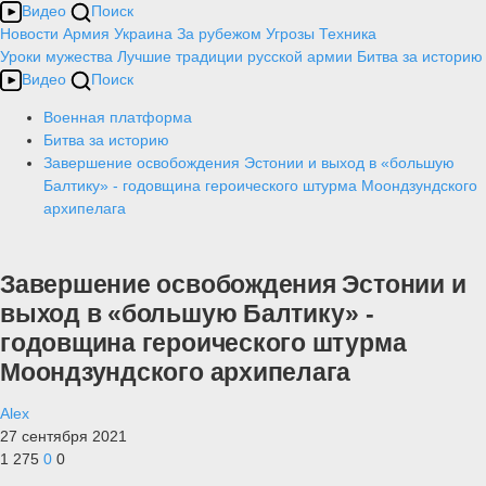
Видео
Поиск
Новости
Армия
Украина
За рубежом
Угрозы
Техника
Уроки мужества
Лучшие традиции русской армии
Битва за историю
Видео
Поиск
Военная платформа
Битва за историю
Завершение освобождения Эстонии и выход в «большую
Балтику» - годовщина героического штурма Моондзундского
архипелага
Завершение освобождения Эстонии и
выход в «большую Балтику» -
годовщина героического штурма
Моондзундского архипелага
Alex
27 сентября 2021
1 275
0
0