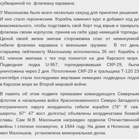
субмариной по флагману каравана.
У Махонькова было всего несколько секунд для принятия решения.
И оно стало героическим. Корабль изменил курс и добавил ход до
максимального, чтобы подставить свой борт под взрыв и прикрыть
флагман своим корпусом, приняв на себя удар немецкой торпеды.
Ценой своей жизни экипаж сторожевика спас от неминуемой
гибели флагман каравана с военными грузами. В тот день
старшему лейтенанту Махонькову исполнилось 26 лет. Корабль с
61 членом экипажа с тех пор покоится на дне Карского моря.
Подводная лодка U-957, торпедировавшая СКР-29, была
уничтожена через 2 дня. Потопление СКР-29 и тральщика Т-120 23
сентября стали последними жертвами немецких подводных лодок
в Карском море во Второй мировой войне.
В память об этом подвиге приказами командующего Северным
флотом и начальника войск Краснознаменного Северо-Западного
пограничного округа координаты гибели корабля (76° 9' сев.
широты, 87° 47' вост. долготы) объявлены координатами боевой
славы. Сам М.В. Махоньков награжден орденом Отечественной
войны I степени посмертно, в 1944 году. На доме в Ногинске, где
жил Махоньков, установлена мемориальная доска.