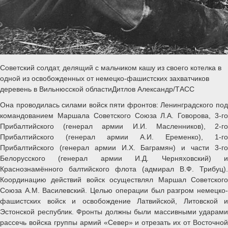
Советский солдат, делящий с мальчиком кашу из своего котелка в
одной из освобожденных от немецко-фашистских захватчиков
деревень в Вильнюсской областиДитлов Александр/ТАСС
Она проводилась силами войск пяти фронтов: Ленинградского под
командованием Маршала Советского Союза Л.А. Говорова, 3-го
Прибалтийского (генерал армии И.И. Масленников), 2-го
Прибалтийского (генерал армии А.И. Еременко), 1-го
Прибалтийского (генерал армии И.X. Баграмян) и части 3-го
Белорусского (генерал армии И.Д. Черняховский) и
Краснознамённого балтийского флота (адмирал В.Ф. Трибуц).
Координацию действий войск осуществлял Маршал Советского
Союза А.М. Василевский. Целью операции был разгром немецко-
фашистских войск и освобождение Латвийской, Литовской и
Эстонской республик. Фронты должны были массивными ударами
рассечь войска группы армий «Север» и отрезать их от Восточной