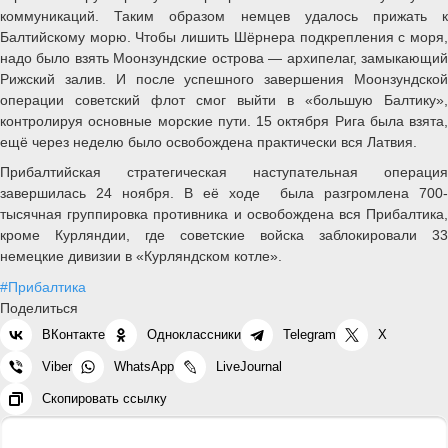
коммуникаций. Таким образом немцев удалось прижать к
Балтийскому морю. Чтобы лишить Шёрнера подкрепления с моря,
надо было взять Моонзундские острова — архипелаг, замыкающий
Рижский залив. И после успешного завершения Моонзундской
операции советский флот смог выйти в «большую Балтику»,
контролируя основные морские пути. 15 октября Рига была взята,
ещё через неделю было освобождена практически вся Латвия.
Прибалтийская стратегическая наступательная операция
завершилась 24 ноября. В её ходе была разгромлена 700-
тысячная группировка противника и освобождена вся Прибалтика,
кроме Курляндии, где советские войска заблокировали 33
немецкие дивизии в «Курляндском котле».
#Прибалтика
Поделиться
ВКонтакте
Одноклассники
Telegram
X
Viber
WhatsApp
LiveJournal
Скопировать ссылку