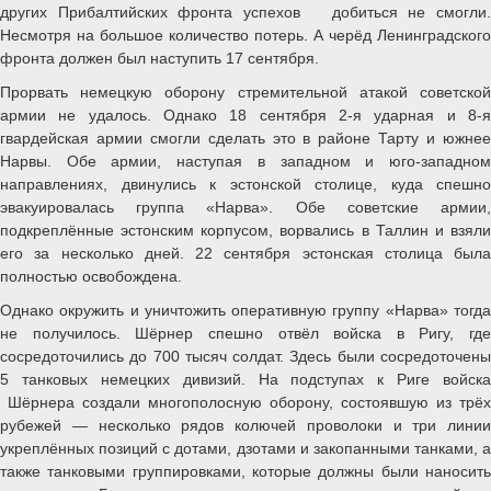
других Прибалтийских фронта успехов добиться не смогли.
Несмотря на большое количество потерь. А черёд Ленинградского
фронта должен был наступить 17 сентября.
Прорвать немецкую оборону стремительной атакой советской
армии не удалось. Однако 18 сентября 2-я ударная и 8-я
гвардейская армии смогли сделать это в районе Тарту и южнее
Нарвы. Обе армии, наступая в западном и юго-западном
направлениях, двинулись к эстонской столице, куда спешно
эвакуировалась группа «Нарва». Обе советские армии,
подкреплённые эстонским корпусом, ворвались в Таллин и взяли
его за несколько дней. 22 сентября эстонская столица была
полностью освобождена.
Однако окружить и уничтожить оперативную группу «Нарва» тогда
не получилось. Шёрнер спешно отвёл войска в Ригу, где
сосредоточились до 700 тысяч солдат. Здесь были сосредоточены
5 танковых немецких дивизий. На подступах к Риге войска
Шёрнера создали многополосную оборону, состоявшую из трёх
рубежей — несколько рядов колючей проволоки и три линии
укреплённых позиций с дотами, дзотами и закопанными танками, а
также танковыми группировками, которые должны были наносить