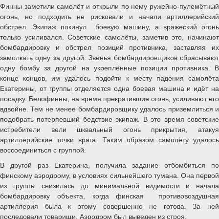
Финны заметили самолёт и открыли по нему ружейно-пулемётный
огонь, но подходить не рисковали и начали артиллерийский
обстрел. Экипаж покинул боевую машину, а вражеский огонь
только усиливался. Советские самолёты, заметив это, начинают
бомбардировку и обстрел позиций противника, заставляя их
замолкать одну за другой. Звенья бомбардировщиков сбрасывают
одну бомбу за другой на укреплённые позиции противника. В
конце концов, им удалось подойти к месту падения самолёта
Екатерины, от группы отделяется одна боевая машина и идёт на
посадку. Белофинны, на время прекратившие огонь, усиливают его
вдвойне. Тем не менее бомбардировщику удалось приземлиться и
подобрать потерпевший бедствие экипаж. В это время советские
истребители вели шквальный огонь прикрытия, атакуя
артиллерийские точки врага. Таким образом самолёту удалось
воссоединиться с группой.
В другой раз Екатерина, получила задание отбомбиться по
финскому аэродрому, в условиях сильнейшего тумана. Она первой
из группы снизилась до минимальной видимости и начала
бомбардировку объекта, когда финская противовоздушная
артиллерия была к этому совершенно не готова. За ней
последовали товарищи. Аэродром был выведен из строя.