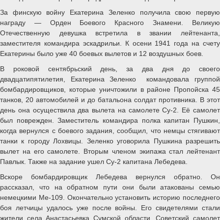
За финскую войну Екатерина Зеленко получила свою первую
награду — Орден Боевого Красного Знамени. Великую
Отечественную девушка встретила в звании лейтенанта,
заместителя командира эскадрильи. К осени 1941 года на счету
Екатерины было уже 40 боевых вылетов и 12 воздушных боев.
В роковой сентябрьский день, за два дня до своего
двадцатипятилетия, Екатерина Зеленко командовала группой
бомбардировщиков, которые уничтожили в районе Пропойска 45
танков, 20 автомобилей и до батальона солдат противника. В этот
день она осуществила два вылета на самолете Су-2. Её самолет
был поврежден. Заместитель командира полка капитан Пушкин,
когда вернулся с боевого задания, сообщил, что немцы стягивают
танки к городу Лохвицы. Зеленко уговорила Пушкина разрешить
вылет на его самолете. Вторым членом экипажа стал лейтенант
Павлык. Также на задание ушел Су-2 капитана Лебедева.
Вскоре бомбардировщик Лебедева вернулся обратно. Он
рассказал, что на обратном пути они были атакованы семью
немецкими Me-109. Окончательно установить историю последнего
боя летчицы удалось уже после войны. Его свидетелями стали
жители села Анастасьевка Сумской области. Советский самолет