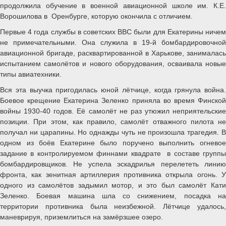
продолжила обучение в военной авиационной школе им. К.Е.
Ворошилова в Оренбурге, которую окончила с отличием.
Первые 4 года службы в советских ВВС были для Екатерины ничем
не примечательными. Она служила в 19-й бомбардировочной
авиационной бригаде, расквартированной в Харькове, занималась
испытанием самолётов и нового оборудования, осваивала новые
типы авиатехники.
Вся эта выучка пригодилась юной лётчице, когда грянула война.
Боевое крещение Екатерина Зеленко приняла во время Финской
войны 1930-40 годов. Её самолёт не раз утюжил неприятельские
позиции. При этом, как правило, самолёт отважного пилота не
получал ни царапины. Но однажды чуть не произошла трагедия. В
одном из боёв Екатерине было поручено выполнить огневое
задание в контролируемом финнами квадрате в составе группы
бомбардировщиков. Не успела эскадрилья перелететь линию
фронта, как зенитная артиллерия противника открыла огонь. У
одного из самолётов задымил мотор, и это был самолёт Кати
Зеленко. Боевая машина шла со снижением, посадка на
территории противника была неизбежной. Лётчице удалось,
маневрируя, приземлиться на замёрзшее озеро.