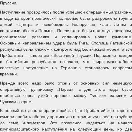
Пруссии.
Наступление проводилось после успешной операции «Багратион»,
в ходе которой практически полностью была разгромлена группа
армий «Центр» и освобождены Белоруссия, часть Литвы и
восточные области Польши. После этого были подтянуты резервы,
организована разведка и спланирована новая кампания.
Основным направлением удара была Рига. Столица Латвийской
республики была ключом к контролю над Балтийским морем, а вся
Прибалтика — к воротам к Восточной Пруссии. Поражение немцев
в балтийских республиках означало, что широкомасштабное
советское наступление на Германию становилось вопросом
времени.
Прежде всего надо было отсечь от основных сил немецкую
оперативную группировку «Нарва», а для этого надо было
пробиться через узкий перешеек между Финским заливом и
Чудским озером.
В первый же день операции войска 1-го Прибалтийского фронта
сумели пробить оборону противника в вклиниться в неё на глубину
до семи километров. Это позволило надеяться на начало
крупномасштабного наступления на следующий день, но два