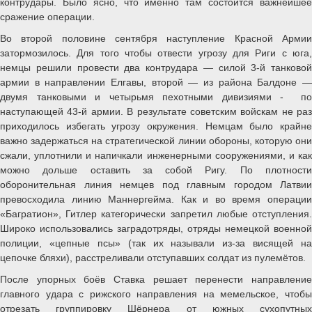
контрудары. Было ясно, что именно там состоится важнейшее
сражение операции.
Во второй половине сентября наступление Красной Армии
затормозилось. Для того чтобы отвести угрозу для Риги с юга,
немцы решили провести два контрудара — силой 3-й танковой
армии в направлении Елгавы, второй — из района Балдоне —
двумя танковыми и четырьмя пехотными дивизиями - по
наступающей 43-й армии. В результате советским войскам не раз
приходилось избегать угрозу окружения. Немцам было крайне
важно задержаться на стратегической линии обороны, которую они
сжали, уплотнили и напичкали инженерными сооружениями, и как
можно дольше оставить за собой Ригу. По плотности
оборонительная линия немцев под главным городом Латвии
превосходила линию Маннергейма. Как и во время операции
«Багратион», Гитлер категорически запретил любые отступления.
Широко использовались заградотряды, отряды немецкой военной
полиции, «цепные псы» (так их называли из-за висящей на
цепочке бляхи), расстреливали отступавших солдат из пулемётов.
После упорных боёв Ставка решает перенести направление
главного удара с рижского направления на мемельское, чтобы
отрезать группировку Шёрнера от южных сухопутных