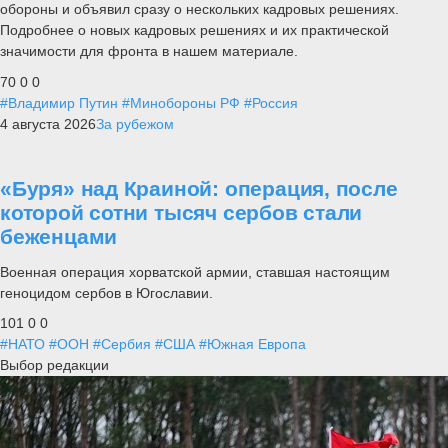
обороны и объявил сразу о нескольких кадровых решениях.
Подробнее о новых кадровых решениях и их практической
значимости для фронта в нашем материале.
70
0
0
#Владимир Путин
#Минобороны РФ
#Россия
4 августа 2026
За рубежом
«Буря» над Краиной: операция, после
которой сотни тысяч сербов стали
беженцами
Военная операция хорватской армии, ставшая настоящим
геноцидом сербов в Югославии.
101
0
0
#НАТО
#ООН
#Сербия
#США
#Южная Европа
Выбор редакции