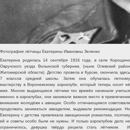
Фотография лётчицы Екатерины Ивановны Зеленко
Екатерина родилась 14 сентября 1916 года, в селе Корощино
Овручского уезда Волынской губернии, (ныне Олевский район
Житомирской области). Детство провела в Курске, окончила здесь
7 классов средней школы. Затем она обучалась летному
мастерству в Воронежскому аэроклубе, который теперь носит её
имя. Многие выдающиеся лётчики тех времён начинали учиться
именно в аэроклубах, они занимали важное место в привлечении
внимания молодёжи к авиации. Особо отличающимся советовали
продолжать заниматься авиаделом, выдавали рекомендации. Но
Екатерину с детства привлекала авиационная романтика, поэтому
ей и советы особо были не нужны. И только аэроклубом дело не
ограничилось, девушка твёрдо решила стать лётчиком. И