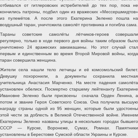
отбивался от гитлеровских истребителей до тех пор, пока не
кончились патроны, подбил один из вражеских «Мессершмидтов»
из пулемётов. А после этого Екатерина Зеленко пошла на
воздушный таран, уничтожила самолёт противника и погибла сама.
Тараны советские самолёты лётчиков-героев совершали
регулярно, только в ходе первого дня войны таким образом было
уничтожено 24 вражеских авиамашины. Но этот случай стал
первым и единственным во время Второй Мировой войны, когда
таран совершила женщина.
Жители села нашли тело летчицы и её комсомольский билет.
Девушку похоронили, а документы сохранила местная
учительница Анастасия Марченко. На месте падения самолёта
установлен обелиск. Посмертно старшему лейтенанту Екатерине
Ивановне Зеленко были присвоены сначала Орден Ленина, а
потом и звание Героя Советского Союза. Она получила высшую
награду страны одной из 95 женщин, которые были удостоены
этой чести за доблесть в Великой Отечественной войне. Именем
Екатерины Зеленко названы улицы в нескольких городах бывшего
СССР — Курске, Воронеже, Сумах, Ромнах. Памятники
установлены в Берестовке Сумской области Украины и Курске.