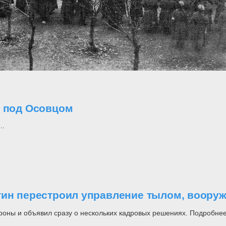
о под Осовцом
..
утин перестроил управление тылом, воор
роны и объявил сразу о нескольких кадровых решениях. Подробнее