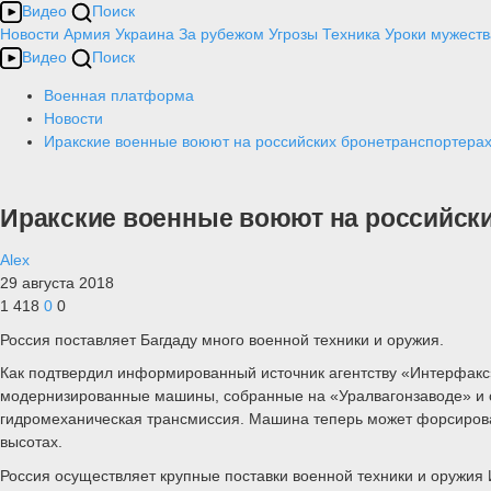
Видео
Поиск
Новости
Армия
Украина
За рубежом
Угрозы
Техника
Уроки мужеств
Видео
Поиск
Военная платформа
Новости
Иракские военные воюют на российских бронетранспортерах
Иракские военные воюют на российски
Alex
29 августа 2018
1 418
0
0
Россия поставляет Багдаду много военной техники и оружия.
Как подтвердил информированный источник агентству «Интерфакс»
модернизированные машины, собранные на «Уралвагонзаводе» и о
гидромеханическая трансмиссия. Машина теперь может форсирова
высотах.
Россия осуществляет крупные поставки военной техники и оружия