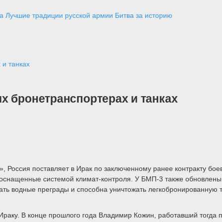
а
Лучшие традиции русской армии
Битва за историю
 и танках
х бронетранспортерах и танках
, Россия поставляет в Ирак по заключенному ранее контракту бо
снащенные системой климат-контроля. У БМП-3 также обновлены х
ть водные преграды и способна уничтожать легкобронированную т
 Ираку. В конце прошлого года Владимир Кожин, работавший тогда