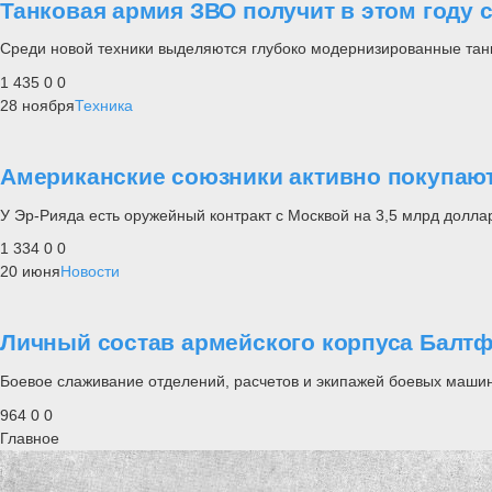
Танковая армия ЗВО получит в этом году
Среди новой техники выделяются глубоко модернизированные танк
1 435
0
0
28 ноября
Техника
Американские союзники активно покупают
У Эр-Рияда есть оружейный контракт с Москвой на 3,5 млрд долла
1 334
0
0
20 июня
Новости
Личный состав армейского корпуса Балт
Боевое слаживание отделений, расчетов и экипажей боевых машин
964
0
0
Главное