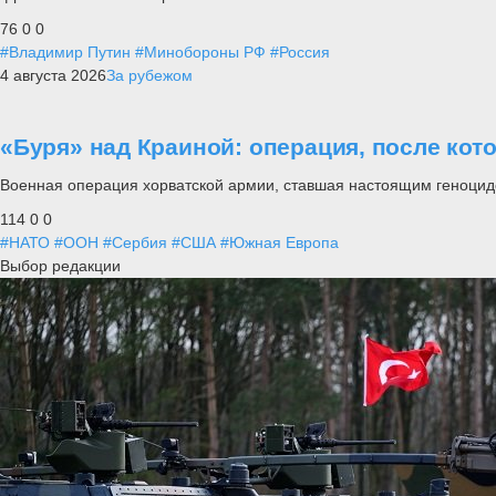
76
0
0
#Владимир Путин
#Минобороны РФ
#Россия
4 августа 2026
За рубежом
«Буря» над Краиной: операция, после кот
Военная операция хорватской армии, ставшая настоящим геноцид
114
0
0
#НАТО
#ООН
#Сербия
#США
#Южная Европа
Выбор редакции