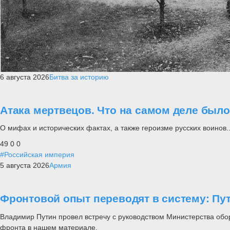
6 августа 2026
Битва за историю
Атака мертвецов. Что на самом деле был
О мифах и исторических фактах, а также героизме русских воинов..
49
0
0
#Российская империя
5 августа 2026
Армия
Фронтовой опыт переводят в систему: П
Владимир Путин провел встречу с руководством Министерства обо
фронта в нашем материале.