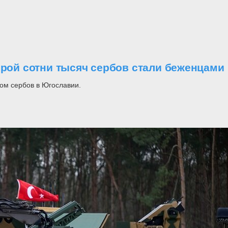
орой сотни тысяч сербов стали беженцами
ом сербов в Югославии.