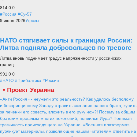
814
0
0
#Россия
#Су-57
9 июня 2026
Угрозы
НАТО стягивает силы к границам России:
Литва подняла добровольцев по тревоге
Литва вновь поднимает градус напряженности у российских
границ.
991
0
0
#НАТО
#Прибалтика
#Россия
Проект Украина
«Анти Россия» - неужели это реальность? Как удалось бесполому
и беспринципному Западу отравить сознание нашего брата, купить
за печенки его совесть, вложить в его руку нож?! Посему за общим
братским прошлым многих поколений, появился Иуда? Понимая
трагичность происходящего на Украине, «Военная платформа»
публикует материалы, позволяющие нашим читателям ответить на