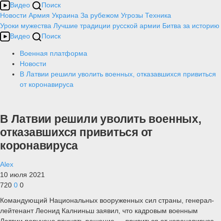
Видео
Поиск
Новости
Армия
Украина
За рубежом
Угрозы
Техника
Уроки мужества
Лучшие традиции русской армии
Битва за историю
Видео
Поиск
Военная платформа
Новости
В Латвии решили уволить военных, отказавшихся привиться
от коронавируса
В Латвии решили уволить военных,
отказавшихся привиться от
коронавируса
Alex
10 июля 2021
720
0
0
Командующий Национальных вооруженных сил страны, генерал-
лейтенант Леонид Калниньш заявил, что кадровым военным
Латвии поручено принять решение — привиться от коронавируса