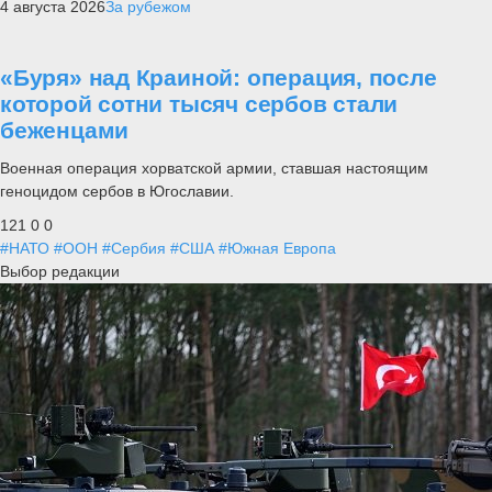
4 августа 2026
За рубежом
«Буря» над Краиной: операция, после
которой сотни тысяч сербов стали
беженцами
Военная операция хорватской армии, ставшая настоящим
геноцидом сербов в Югославии.
121
0
0
#НАТО
#ООН
#Сербия
#США
#Южная Европа
Выбор редакции