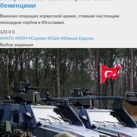
беженцами
Военная операция хорватской армии, ставшая настоящим
геноцидом сербов в Югославии.
123
0
0
#НАТО
#ООН
#Сербия
#США
#Южная Европа
Выбор редакции