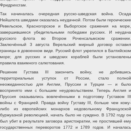
Фридрихсгам.
Так начиналась очередная русско-шведская война. Осада
Нейшлота шведами оказалась неудачной. Потом были героические
Ревельское, Красногорское и Выборгское сражения на море,
завершившиеся убедительными победами русских. И неудача
русского флота во Втором Роченсальмском сражении.
Заключённый 3 августа Верельский мирный договор оставил
границы в довоенном виде. Русский флот укрепился в Балтийском
море; для русских и шведских кораблей были установлены
правила взаимного салютования.
Решение Густава III закончить войну, не добившись
территориальных уступок от России, стало полной
неожиданностью для Англии, Пруссии и Турции — и было
воспринято ими с большим неудовольствием. Теперь Англия и
Пруссия оказывались вовлечёнными в подготовку Густавом III
войны с Францией. Правда войну Густаву III, больше чем кому-
либо из европейских монархов недовольному Французской
буржуазной революцией, начать было не суждено. В 1792 году он
был убит в результате заговора аристократии, не простившей ему
государственных переворотов 1772 и 1789 годов. И началась