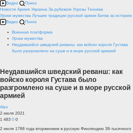
Видео
Поиск
Новости
Армия
Украина
За рубежом
Угрозы
Техника
Уроки мужества
Лучшие традиции русской армии
Битва за историю
Видео
Поиск
Военная платформа
Уроки мужества
Неудавшийся шведский реванш: как войско короля Густава
было разгромлено на суше и в море русской армией
Неудавшийся шведский реванш: как
войско короля Густава было
разгромлено на суше и в море русской
армией
Alex
2 июля 2021
1 483
0
0
2 июля 1788 года вторжением в русскую Финляндию 38-тысячного