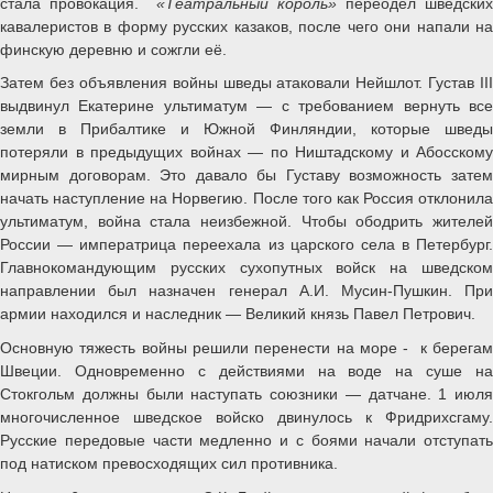
стала провокация.
«Театральный король»
переодел шведских
кавалеристов в форму русских казаков, после чего они напали на
финскую деревню и сожгли её.
Затем без объявления войны шведы атаковали Нейшлот. Густав III
выдвинул Екатерине ультиматум — с требованием вернуть все
земли в Прибалтике и Южной Финляндии, которые шведы
потеряли в предыдущих войнах — по Ништадскому и Абосскому
мирным договорам. Это давало бы Густаву возможность затем
начать наступление на Норвегию. После того как Россия отклонила
ультиматум, война стала неизбежной. Чтобы ободрить жителей
России — императрица переехала из царского села в Петербург.
Главнокомандующим русских сухопутных войск на шведском
направлении был назначен генерал А.И. Мусин-Пушкин. При
армии находился и наследник — Великий князь Павел Петрович.
Основную тяжесть войны решили перенести на море - к берегам
Швеции. Одновременно с действиями на воде на суше на
Стокгольм должны были наступать союзники — датчане. 1 июля
многочисленное шведское войско двинулось к Фридрихсгаму.
Русские передовые части медленно и с боями начали отступать
под натиском превосходящих сил противника.