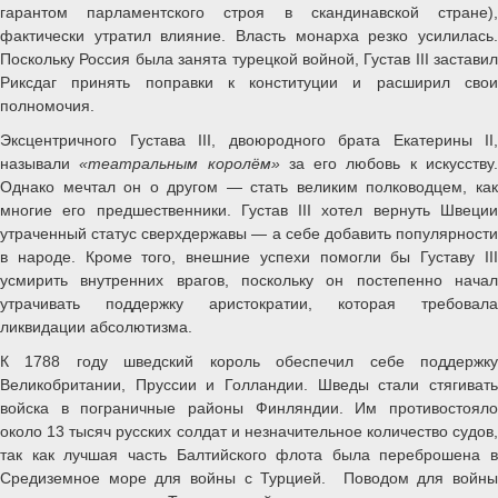
гарантом парламентского строя в скандинавской стране),
фактически утратил влияние. Власть монарха резко усилилась.
Поскольку Россия была занята турецкой войной, Густав III заставил
Риксдаг принять поправки к конституции и расширил свои
полномочия.
Эксцентричного Густава III, двоюродного брата Екатерины II,
называли
«театральным королём»
за его любовь к искусству
Однако мечтал он о другом — стать великим полководцем, как
многие его предшественники. Густав III хотел вернуть Швеции
утраченный статус сверхдержавы — а себе добавить популярности
в народе. Кроме того, внешние успехи помогли бы Густаву III
усмирить внутренних врагов, поскольку он постепенно начал
утрачивать поддержку аристократии, которая требовала
ликвидации абсолютизма.
К 1788 году шведский король обеспечил себе поддержку
Великобритании, Пруссии и Голландии. Шведы стали стягивать
войска в пограничные районы Финляндии. Им противостояло
около 13 тысяч русских солдат и незначительное количество судов,
так как лучшая часть Балтийского флота была переброшена в
Средиземное море для войны с Турцией. Поводом для войны