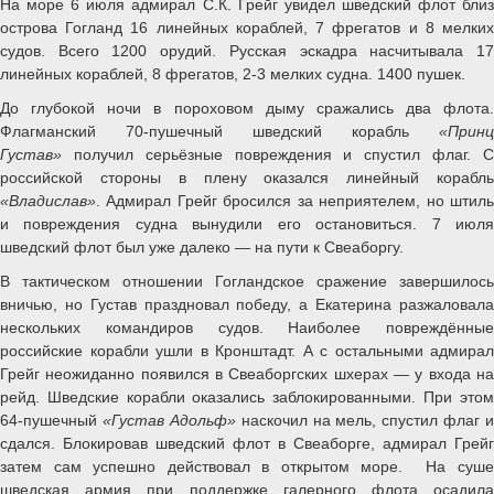
На море 6 июля адмирал С.К. Грейг увидел шведский флот близ
острова Гогланд 16 линейных кораблей, 7 фрегатов и 8 мелких
судов. Всего 1200 орудий. Русская эскадра насчитывала 17
линейных кораблей, 8 фрегатов, 2-3 мелких судна. 1400 пушек.
До глубокой ночи в пороховом дыму сражались два флота.
Флагманский 70-пушечный шведский корабль
«Принц
Густав»
получил серьёзные повреждения и спустил флаг. 
российской стороны в плену оказался линейный корабль
«Владислав»
. Адмирал Грейг бросился за неприятелем, но штиль
и повреждения судна вынудили его остановиться. 7 июля
шведский флот был уже далеко — на пути к Свеаборгу.
В тактическом отношении Гогландское сражение завершилось
вничью, но Густав праздновал победу, а Екатерина разжаловала
нескольких командиров судов. Наиболее повреждённые
российские корабли ушли в Кронштадт. А с остальными адмирал
Грейг неожиданно появился в Свеаборгских шхерах — у входа на
рейд. Шведские корабли оказались заблокированными. При этом
64-пушечный
«Густав Адольф»
наскочил на мель, спустил флаг и
сдался. Блокировав шведский флот в Свеаборге, адмирал Грейг
затем сам успешно действовал в открытом море. На суше
шведская армия при поддержке галерного флота осадила