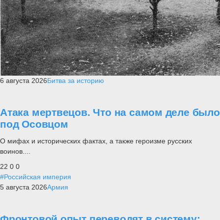
6 августа 2026
Битва за историю
Атака мертвецов. Что на самом деле было
под Осовцом
О мифах и исторических фактах, а также героизме русских
воинов....
22
0
0
#Российская империя
5 августа 2026
Армия
Фронтовой опыт переводят в систему: