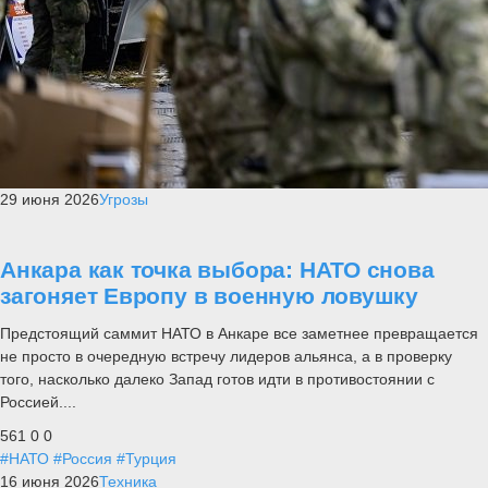
29 июня 2026
Угрозы
Анкара как точка выбора: НАТО снова
загоняет Европу в военную ловушку
Предстоящий саммит НАТО в Анкаре все заметнее превращается
не просто в очередную встречу лидеров альянса, а в проверку
того, насколько далеко Запад готов идти в противостоянии с
Россией....
561
0
0
#НАТО
#Россия
#Турция
16 июня 2026
Техника