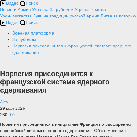
Видео
Поиск
Новости
Армия
Украина
За рубежом
Угрозы
Техника
Уроки мужества
Лучшие традиции русской армии
Битва за историю
Видео
Поиск
Военная платформа
За рубежом
Норвегия присоединится к французской системе ядерного
сдерживания
Норвегия присоединится к
французской системе ядерного
сдерживания
Alex
29 мая 2026
260
0
0
Норвегия присоединится к инициативе Франция по расширению
европейской системы ядерного сдерживания. Об этом заявил
премьер-министр Норвегии Йонас Гар Стёре по итогам