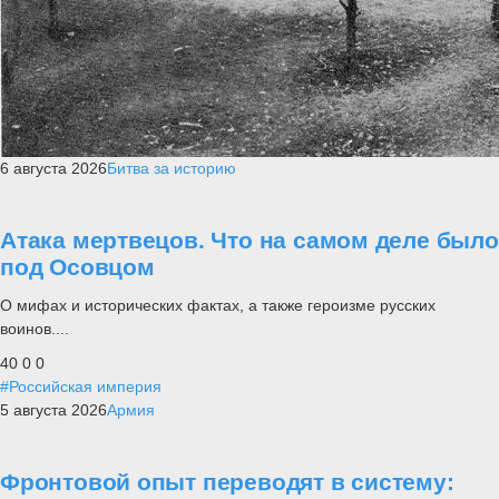
6 августа 2026
Битва за историю
Атака мертвецов. Что на самом деле было
под Осовцом
О мифах и исторических фактах, а также героизме русских
воинов....
40
0
0
#Российская империя
5 августа 2026
Армия
Фронтовой опыт переводят в систему: