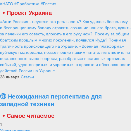
#НАТО
#Прибалтика
#Россия
Проект Украина
«Анти Россия» - неужели это реальность? Как удалось бесполому
и беспринципному Западу отравить сознание нашего брата, купить
за печенки его совесть, вложить в его руку нож?! Посему за общим
братским прошлым многих поколений, появился Иуда? Понимая
трагичность происходящего на Украине, «Военная платформа»
публикует материалы, позволяющие нашим читателям ответить на
поставленные выше вопросы, разобраться в истинных причинах
событий, удостовериться и укрепиться в правоте и обоснованности
действий России на Украине.
28 января
Статьи
⑬ Неожиданная перспектива для
западной техники
Самое читаемое
1
Уроки мужества