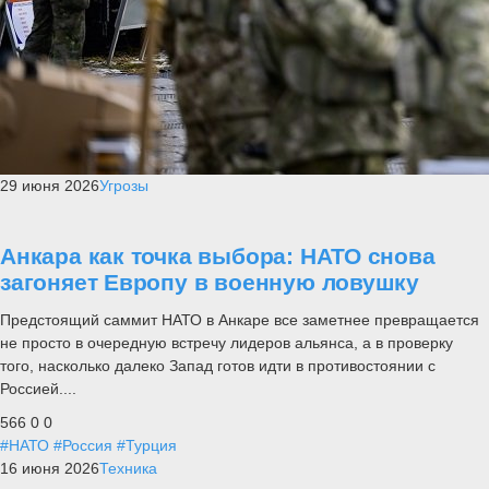
29 июня 2026
Угрозы
Анкара как точка выбора: НАТО снова
загоняет Европу в военную ловушку
Предстоящий саммит НАТО в Анкаре все заметнее превращается
не просто в очередную встречу лидеров альянса, а в проверку
того, насколько далеко Запад готов идти в противостоянии с
Россией....
566
0
0
#НАТО
#Россия
#Турция
16 июня 2026
Техника