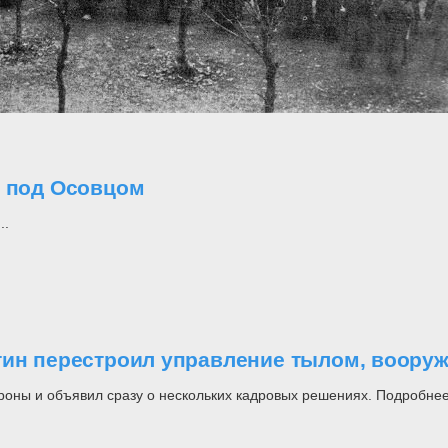
о под Осовцом
..
утин перестроил управление тылом, воор
роны и объявил сразу о нескольких кадровых решениях. Подробнее