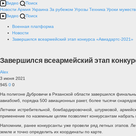
Видео
Поиск
Новости
Армия
Украина
За рубежом
Угрозы
Техника
Уроки мужеств
Видео
Поиск
Военная платформа
Новости
Завершился всеармейский этап конкурса «Авиадартс-2021»
Завершился всеармейский этап конкур
Alex
3 июня 2021
945
0
0
На полигоне Дубровичи в Рязанской области завершился финальны
авиабомб, порядка 500 авиационных ракет, более тысячи снарядов
Летчики истребительной, бомбардировочной, штурмовой, армейс
применение по наземным целям позволяет конкурсантам набрать
Напомним, ранее конкурсанты уже провели ряд летных этапов. Ле
земле и точно определить их координаты по карте.