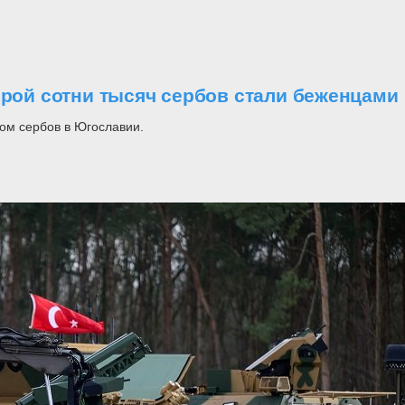
орой сотни тысяч сербов стали беженцами
ом сербов в Югославии.