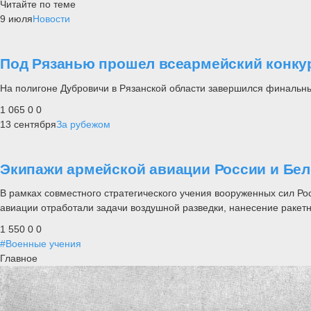
Читайте по теме
9 июля
Новости
Под Рязанью прошел всеармейский конку
На полигоне Дубровичи в Рязанской области завершился финальны
1 065
0
0
13 сентября
За рубежом
Экипажи армейской авиации России и Бел
В рамках совместного стратегического учения вооруженных сил Р
авиации отработали задачи воздушной разведки, нанесение ракетн
1 550
0
0
#Военные учения
Главное