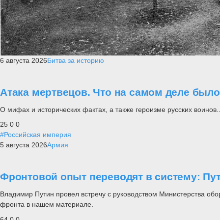
6 августа 2026
Битва за историю
Атака мертвецов. Что на самом деле был
О мифах и исторических фактах, а также героизме русских воинов..
25
0
0
#Российская империя
5 августа 2026
Армия
Фронтовой опыт переводят в систему: П
Владимир Путин провел встречу с руководством Министерства обо
фронта в нашем материале.
64
0
0