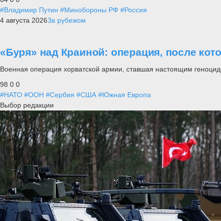
#Владимир Путин
#Минобороны РФ
#Россия
4 августа 2026
За рубежом
«Буря» над Краиной: операция, после кот
Военная операция хорватской армии, ставшая настоящим геноцид
98
0
0
#НАТО
#ООН
#Сербия
#США
#Южная Европа
Выбор редакции