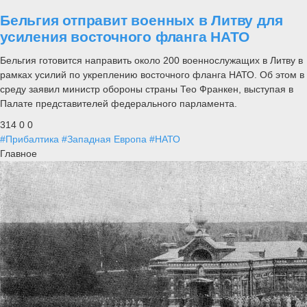
Бельгия отправит военных в Литву для
усиления восточного фланга НАТО
Бельгия готовится направить около 200 военнослужащих в Литву в
рамках усилий по укреплению восточного фланга НАТО. Об этом в
среду заявил министр обороны страны Тео Франкен, выступая в
Палате представителей федерального парламента.
314
0
0
#Прибалтика
#Западная Европа
#НАТО
Главное