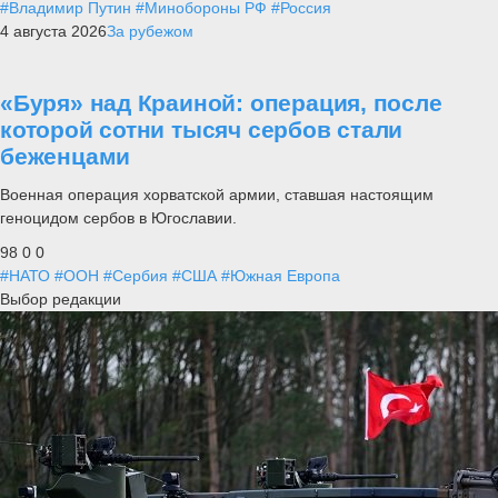
#Владимир Путин
#Минобороны РФ
#Россия
4 августа 2026
За рубежом
«Буря» над Краиной: операция, после
которой сотни тысяч сербов стали
беженцами
Военная операция хорватской армии, ставшая настоящим
геноцидом сербов в Югославии.
98
0
0
#НАТО
#ООН
#Сербия
#США
#Южная Европа
Выбор редакции