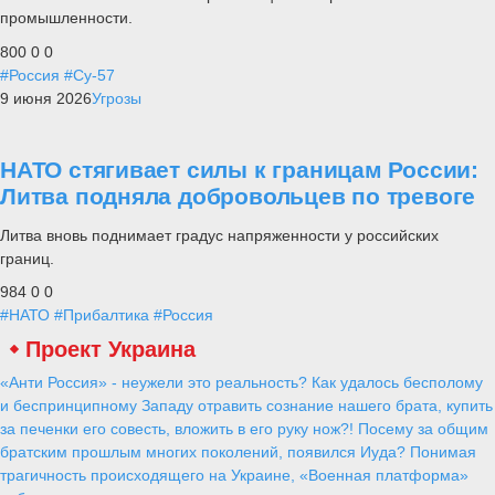
промышленности.
800
0
0
#Россия
#Су-57
9 июня 2026
Угрозы
НАТО стягивает силы к границам России:
Литва подняла добровольцев по тревоге
Литва вновь поднимает градус напряженности у российских
границ.
984
0
0
#НАТО
#Прибалтика
#Россия
Проект Украина
«Анти Россия» - неужели это реальность? Как удалось бесполому
и беспринципному Западу отравить сознание нашего брата, купить
за печенки его совесть, вложить в его руку нож?! Посему за общим
братским прошлым многих поколений, появился Иуда? Понимая
трагичность происходящего на Украине, «Военная платформа»