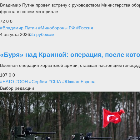
Владимир Путин провел встречу с руководством Министерства обо
фронта в нашем материале.
72
0
0
#Владимир Путин
#Минобороны РФ
#Россия
4 августа 2026
За рубежом
«Буря» над Краиной: операция, после кот
Военная операция хорватской армии, ставшая настоящим геноцид
107
0
0
#НАТО
#ООН
#Сербия
#США
#Южная Европа
Выбор редакции