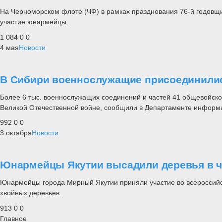
На Черноморском флоте (ЧФ) в рамках празднования 76-й годовщи
участие юнармейцы.
1 084
0
0
4 мая
Новости
В Сибири военнослужащие присоединилис
Более 6 тыс. военнослужащих соединений и частей 41 общевойско
Великой Отечественной войне, сообщили в Департаменте информ
992
0
0
3 октября
Новости
Юнармейцы Якутии высадили деревья в ч
Юнармейцы города Мирный Якутии приняли участие во всероссийс
хвойных деревьев.
913
0
0
Главное