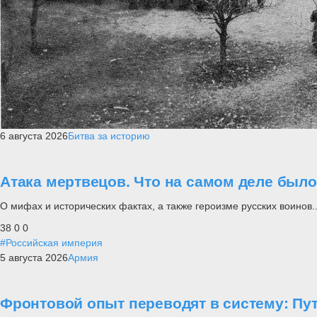
6 августа 2026
Битва за историю
Атака мертвецов. Что на самом деле был
О мифах и исторических фактах, а также героизме русских воинов..
38
0
0
#Российская империя
5 августа 2026
Армия
Фронтовой опыт переводят в систему: П