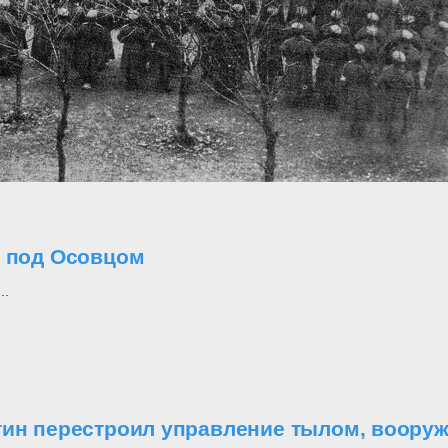
о под Осовцом
..
утин перестроил управление тылом, воор