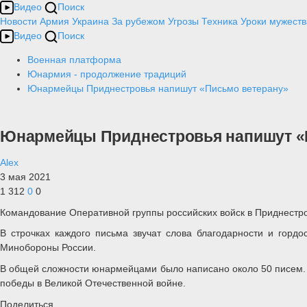
Видео
Поиск
Новости
Армия
Украина
За рубежом
Угрозы
Техника
Уроки мужеств
Видео
Поиск
Военная платформа
Юнармия - продолжение традиций
Юнармейцы Приднестровья напишут «Письмо ветерану»
Юнармейцы Приднестровья напишут «
Alex
3 мая 2021
1 312
0
0
Командование Оперативной группы российских войск в Приднестр
В строчках каждого письма звучат слова благодарности и горд
Минобороны России.
В общей сложности юнармейцами было написано около 50 писем. 
победы в Великой Отечественной войне.
Поделиться