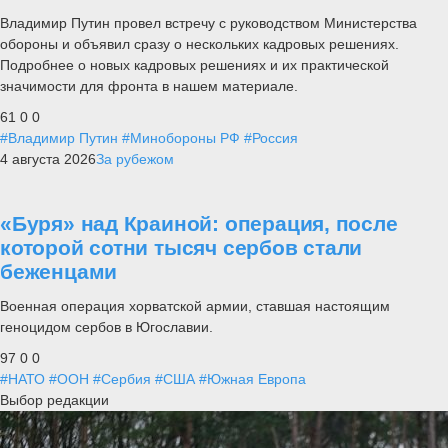
Владимир Путин провел встречу с руководством Министерства
обороны и объявил сразу о нескольких кадровых решениях.
Подробнее о новых кадровых решениях и их практической
значимости для фронта в нашем материале.
61
0
0
#Владимир Путин
#Минобороны РФ
#Россия
4 августа 2026
За рубежом
«Буря» над Краиной: операция, после
которой сотни тысяч сербов стали
беженцами
Военная операция хорватской армии, ставшая настоящим
геноцидом сербов в Югославии.
97
0
0
#НАТО
#ООН
#Сербия
#США
#Южная Европа
Выбор редакции