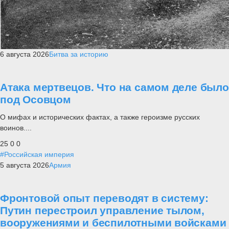
6 августа 2026
Битва за историю
Атака мертвецов. Что на самом деле было
под Осовцом
О мифах и исторических фактах, а также героизме русских
воинов....
25
0
0
#Российская империя
5 августа 2026
Армия
Фронтовой опыт переводят в систему:
Путин перестроил управление тылом,
вооружениями и беспилотными войсками