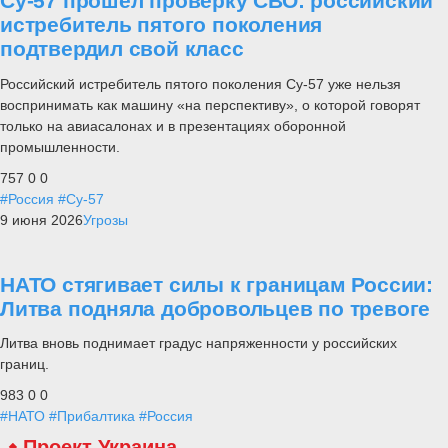
Су-57 прошел проверку СВО: российский
истребитель пятого поколения
подтвердил свой класс
Российский истребитель пятого поколения Су-57 уже нельзя
воспринимать как машину «на перспективу», о которой говорят
только на авиасалонах и в презентациях оборонной
промышленности.
757
0
0
#Россия
#Су-57
9 июня 2026
Угрозы
НАТО стягивает силы к границам России:
Литва подняла добровольцев по тревоге
Литва вновь поднимает градус напряженности у российских
границ.
983
0
0
#НАТО
#Прибалтика
#Россия
Проект Украина