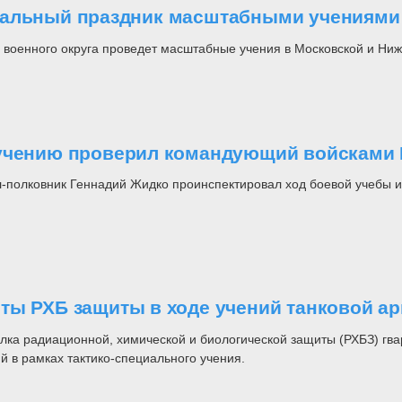
нальный праздник масштабными учениями
 военного округа проведет масштабные учения в Московской и Ниж
 учению проверил командующий войсками
-полковник Геннадий Жидко проинспектировал ход боевой учебы и 
ты РХБ защиты в ходе учений танковой а
лка радиационной, химической и биологической защиты (РХБЗ) гв
 в рамках тактико-специального учения.