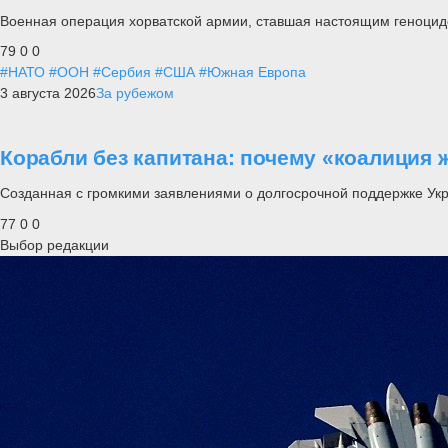
Военная операция хорватской армии, ставшая настоящим геноцид
79
0
0
#НАТО
#ООН
#Сербия
#США
#Южная Европа
3 августа 2026
За рубежом
Корабли без капитана: почему «коалиция 
Созданная с громкими заявлениями о долгосрочной поддержке Ук
77
0
0
Выбор редакции