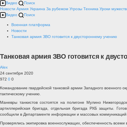
Видео
Поиск
Новости
Армия
Украина
За рубежом
Угрозы
Техника
Уроки мужеств
Видео
Поиск
Военная платформа
Новости
Танковая армия ЗВО готовится к двустороннему учению
Танковая армия ЗВО готовится к двус
Alex
24 сентября 2020
972
0
0
Командование гвардейской танковой армии Западного военного окр
тактическому учению.
Маневры танкистов состоятся на полигоне Мулино Нижегородско
артиллерийская бригада, отдельная бригада РХБ защиты. Гото
сообщили в Департаменте информации и массовых коммуникаций
Проверялись экипировка военнослужащих, обеспеченность всеми в