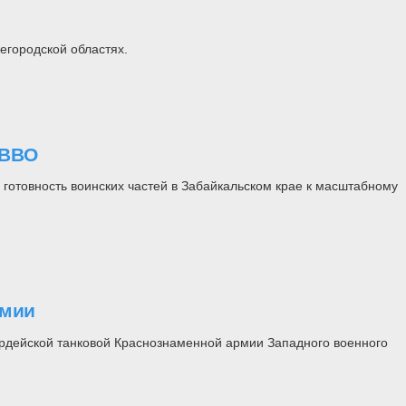
егородской областях.
 ВВО
готовность воинских частей в Забайкальском крае к масштабному
рмии
ардейской танковой Краснознаменной армии Западного военного