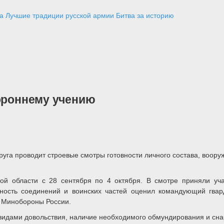
а
Лучшие традиции русской армии
Битва за историю
тороннему учению
уга проводит строевые смотры готовности личного состава, воору
й области с 28 сентября по 4 октября. В смотре приняли учас
вность соединений и воинских частей оценил командующий гвар
 Минобороны России.
идами довольствия, наличие необходимого обмундирования и снар