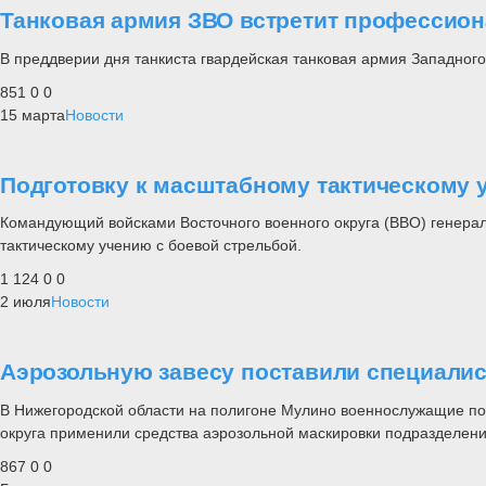
Танковая армия ЗВО встретит профессио
В преддверии дня танкиста гвардейская танковая армия Западного
851
0
0
15 марта
Новости
Подготовку к масштабному тактическому
Командующий войсками Восточного военного округа (ВВО) генерал
тактическому учению с боевой стрельбой.
1 124
0
0
2 июля
Новости
Аэрозольную завесу поставили специалис
В Нижегородской области на полигоне Мулино военнослужащие по
округа применили средства аэрозольной маскировки подразделений
867
0
0