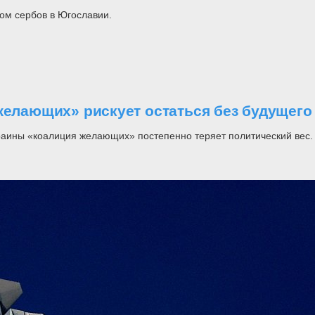
ом сербов в Югославии.
желающих» рискует остаться без будущего
раины «коалиция желающих» постепенно теряет политический вес.