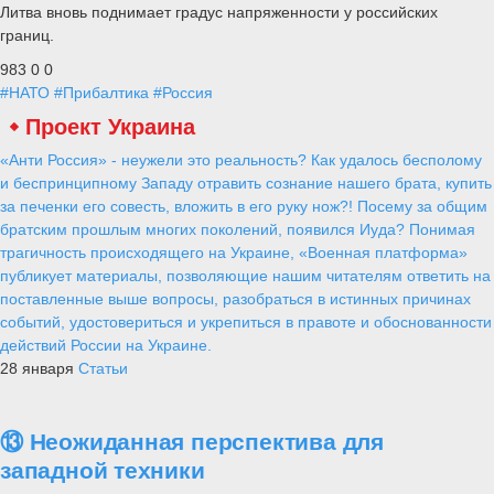
Литва вновь поднимает градус напряженности у российских
границ.
983
0
0
#НАТО
#Прибалтика
#Россия
Проект Украина
«Анти Россия» - неужели это реальность? Как удалось бесполому
и беспринципному Западу отравить сознание нашего брата, купить
за печенки его совесть, вложить в его руку нож?! Посему за общим
братским прошлым многих поколений, появился Иуда? Понимая
трагичность происходящего на Украине, «Военная платформа»
публикует материалы, позволяющие нашим читателям ответить на
поставленные выше вопросы, разобраться в истинных причинах
событий, удостовериться и укрепиться в правоте и обоснованности
действий России на Украине.
28 января
Статьи
⑬ Неожиданная перспектива для
западной техники