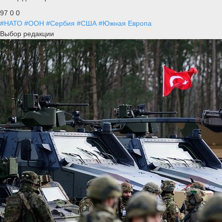
97
0
0
#НАТО
#ООН
#Сербия
#США
#Южная Европа
Выбор редакции