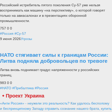
Российский истребитель пятого поколения Су-57 уже нельзя
воспринимать как машину «на перспективу», о которой говорят
только на авиасалонах и в презентациях оборонной
промышленности.
757
0
0
#Россия
#Су-57
9 июня 2026
Угрозы
НАТО стягивает силы к границам России:
Литва подняла добровольцев по тревоге
Литва вновь поднимает градус напряженности у российских
границ.
983
0
0
#НАТО
#Прибалтика
#Россия
Проект Украина
«Анти Россия» - неужели это реальность? Как удалось бесполому
и беспринципному Западу отравить сознание нашего брата, купить