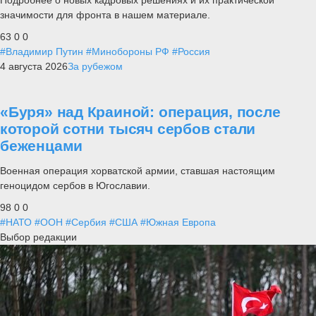
Подробнее о новых кадровых решениях и их практической
значимости для фронта в нашем материале.
63
0
0
#Владимир Путин
#Минобороны РФ
#Россия
4 августа 2026
За рубежом
«Буря» над Краиной: операция, после
которой сотни тысяч сербов стали
беженцами
Военная операция хорватской армии, ставшая настоящим
геноцидом сербов в Югославии.
98
0
0
#НАТО
#ООН
#Сербия
#США
#Южная Европа
Выбор редакции