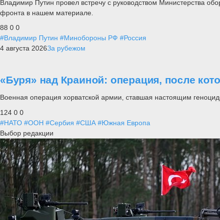
Владимир Путин провел встречу с руководством Министерства обо
фронта в нашем материале.
88
0
0
#Владимир Путин
#Минобороны РФ
#Россия
4 августа 2026
За рубежом
«Буря» над Краиной: операция, после кот
Военная операция хорватской армии, ставшая настоящим геноцид
124
0
0
#НАТО
#ООН
#Сербия
#США
#Южная Европа
Выбор редакции