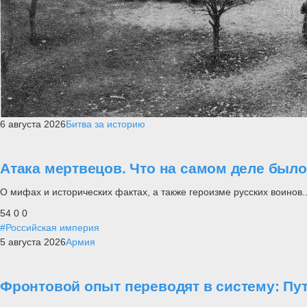
6 августа 2026
Битва за историю
Атака мертвецов. Что на самом деле был
О мифах и исторических фактах, а также героизме русских воинов..
54
0
0
#Российская империя
5 августа 2026
Армия
Фронтовой опыт переводят в систему: П