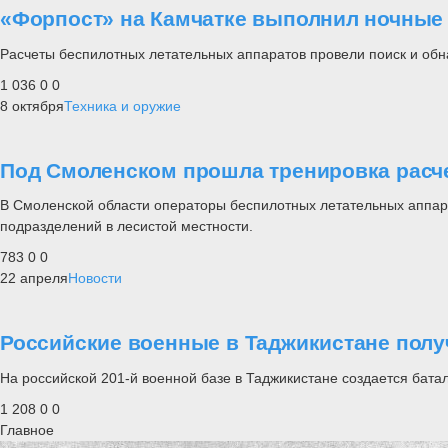
«Форпост» на Камчатке выполнил ночные
Расчеты беспилотных летательных аппаратов провели поиск и обн
1 036
0
0
8 октября
Техника и оружие
Под Смоленском прошла тренировка расч
В Смоленской области операторы беспилотных летательных аппар
подразделений в лесистой местности.
783
0
0
22 апреля
Новости
Российские военные в Таджикистане пол
На российской 201-й военной базе в Таджикистане создается бата
1 208
0
0
Главное