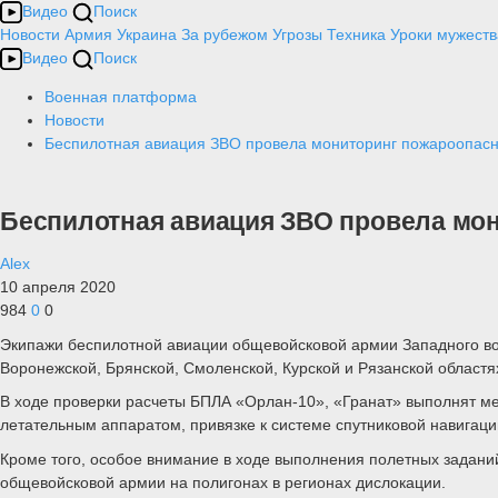
Видео
Поиск
Новости
Армия
Украина
За рубежом
Угрозы
Техника
Уроки мужеств
Видео
Поиск
Военная платформа
Новости
Беспилотная авиация ЗВО провела мониторинг пожароопас
Беспилотная авиация ЗВО провела мо
Alex
10 апреля 2020
984
0
0
Экипажи беспилотной авиации общевойсковой армии Западного вое
Воронежской, Брянской, Смоленской, Курской и Рязанской областя
В ходе проверки расчеты БПЛА «Орлан-10», «Гранат» выполнят мер
летательным аппаратом, привязке к системе спутниковой навига
Кроме того, особое внимание в ходе выполнения полетных задани
общевойсковой армии на полигонах в регионах дислокации.