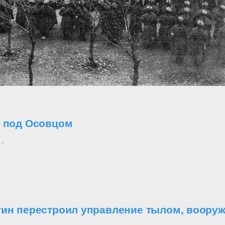
о под Осовцом
..
утин перестроил управление тылом, воор