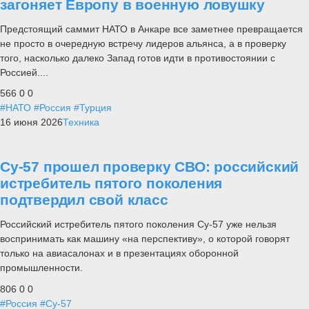
загоняет Европу в военную ловушку
Предстоящий саммит НАТО в Анкаре все заметнее превращается
не просто в очередную встречу лидеров альянса, а в проверку
того, насколько далеко Запад готов идти в противостоянии с
Россией....
566
0
0
#НАТО
#Россия
#Турция
16 июня 2026
Техника
Су-57 прошел проверку СВО: российский
истребитель пятого поколения
подтвердил свой класс
Российский истребитель пятого поколения Су-57 уже нельзя
воспринимать как машину «на перспективу», о которой говорят
только на авиасалонах и в презентациях оборонной
промышленности.
806
0
0
#Россия
#Су-57