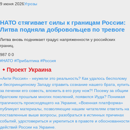
9 июня 2026
Угрозы
НАТО стягивает силы к границам России:
Литва подняла добровольцев по тревоге
Литва вновь поднимает градус напряженности у российских
границ.
987
0
0
#НАТО
#Прибалтика
#Россия
Проект Украина
«Анти Россия» - неужели это реальность? Как удалось бесполому
и беспринципному Западу отравить сознание нашего брата, купить
за печенки его совесть, вложить в его руку нож?! Посему за общим
братским прошлым многих поколений, появился Иуда? Понимая
трагичность происходящего на Украине, «Военная платформа»
публикует материалы, позволяющие нашим читателям ответить на
поставленные выше вопросы, разобраться в истинных причинах
событий, удостовериться и укрепиться в правоте и обоснованности
действий России на Украине.