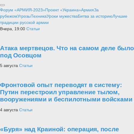
Форум «АРМИЯ-2023»
Проект «Украина»
Армия
За
рубежом
Угрозы
Техника
Уроки мужества
Битва за историю
Лучшие
традиции русской армии
Вчера, 19:00
Статьи
Атака мертвецов. Что на самом деле было
под Осовцом
5 августа
Статьи
Фронтовой опыт переводят в систему:
Путин перестроил управление тылом,
вооружениями и беспилотными войсками
4 августа
Статьи
«Буря» над Краиной: операция, после